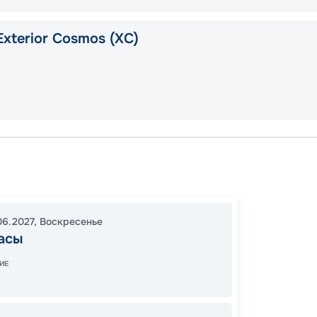
xterior Cosmos (XС)
Кушад
Агиос-
Микон
06.2027
,
Воскресенье
18:00
2
асы
08:00
ИЕ