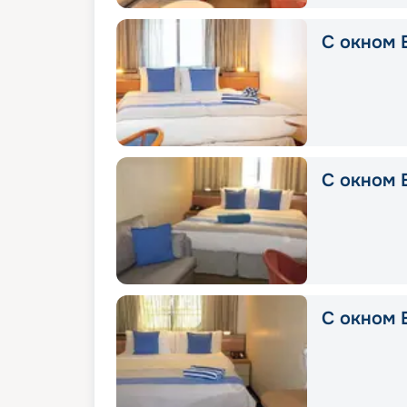
С окном 
С окном E
С окном E