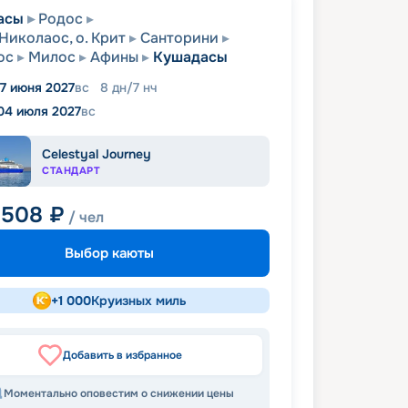
асы
Родос
Николаос, о. Крит
Санторини
ос
Милос
Афины
Кушадасы
7 июня 2027
вс
8
дн
/
7
нч
04 июля 2027
вс
Celestyal Journey
СТАНДАРТ
 508
₽
/ чел
Выбор каюты
+
1 000
Круизных миль
Добавить в избранное
Моментально оповестим о снижении цены