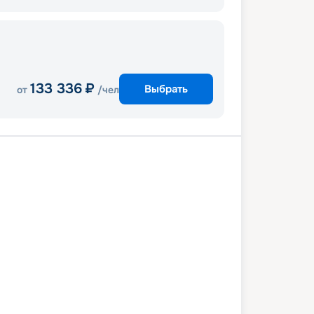
133 336
₽
Выбрать
от
/чел
асы
Родос
Николаос, о. Крит
Санторини
ос
Милос
Афины
Кушадасы
7 июня 2027
вс
8
дн
/
7
нч
04 июля 2027
вс
Celestyal Journey
СТАНДАРТ