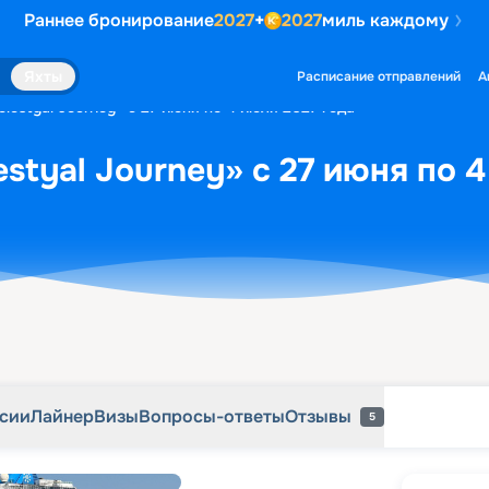
Раннее бронирование
2027
+
2027
миль каждому
рсии
Лайнер
Визы
Вопросы-ответы
Отзывы
5
Яхты
Расписание отправлений
А
lestyal Journey» с 27 июня по 4 июля 2027 года
styal Journey» с 27 июня по 
рсии
Лайнер
Визы
Вопросы-ответы
Отзывы
5