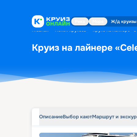
Описание
Выбор кают
Маршрут и экску
Река
Море
Ж/д круизы
Главная
•
Поиск круизов
•
Круиз на лайнере «Ce
Круиз на лайнере «Cele
Описание
Выбор кают
Маршрут и экску