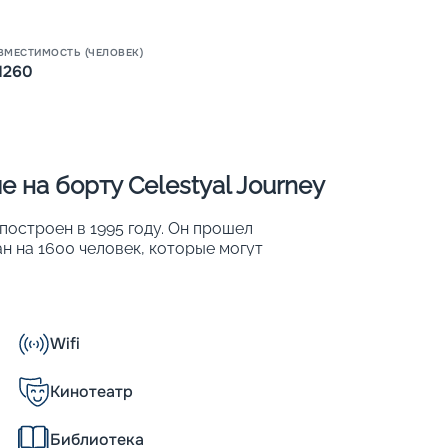
ВМЕСТИМОСТЬ (ЧЕЛОВЕК)
1260
 на борту Celestyal Journey
 построен в 1995 году. Он прошел
ан на 1600 человек, которые могут
ится сочетанием традиционной
дним из его главных преимуществ является
общественного пользования. После
ные и безопасные условия для
Wifi
Кинотеатр
ruises и курсирует в Греции и Восточном
Библиотека