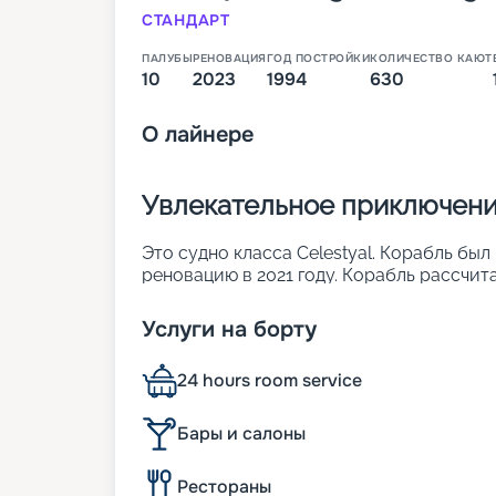
СТАНДАРТ
ПАЛУБЫ
РЕНОВАЦИЯ
ГОД ПОСТРОЙКИ
КОЛИЧЕСТВО КАЮТ
10
2023
1994
630
О
лайнере
Увлекательное приключение
Это судно класса Celestyal. Корабль был
реновацию в 2021 году. Корабль рассчит
разместиться в 700 каютах. Судно слав
элегантности и современных удобств. О
Услуги на борту
удачная планировка и просторные зоны 
реновации лайнер предлагает более уют
24 hours room service
путешествий.
Подробнее о лайнере
Бары и салоны
Судно принадлежит компании Celestyal C
Рестораны