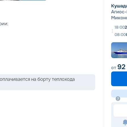
+
7
фотографий
Кушад
Агиос-
Микон
рии;
18:00
2
08:00
92
от
оплачивается на борту теплохода