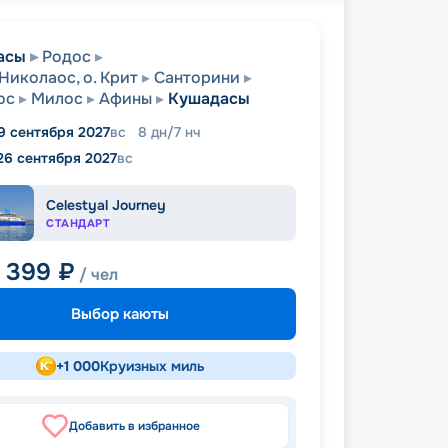
асы
Родос
Николаос, о. Крит
Санторини
ос
Милос
Афины
Кушадасы
9 сентября 2027
вс
8
дн
/
7
нч
26 сентября 2027
вс
Celestyal Journey
СТАНДАРТ
8 399
₽
/ чел
Выбор каюты
+
1 000
Круизных миль
Добавить в избранное