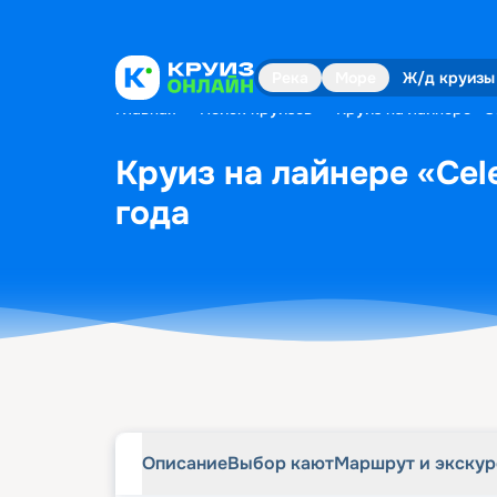
Описание
Выбор кают
Маршрут и экску
Река
Море
Ж/д круизы
Главная
•
Поиск круизов
•
Круиз на лайнере «Ce
Круиз на лайнере «Cele
года
Описание
Выбор кают
Маршрут и экску