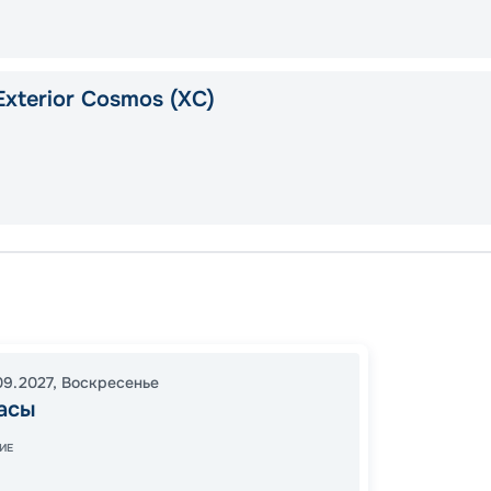
xterior Cosmos (XС)
Кушад
Агиос-
Микон
09.2027
,
Воскресенье
18:00
1
асы
08:00
ИЕ