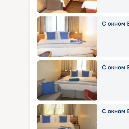
С окном 
С окном E
С окном E