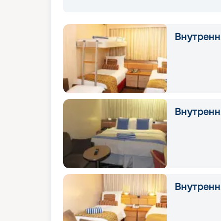
Внутрення
Внутрення
Внутрення