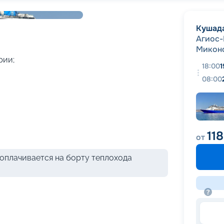
+
7
фотографий
Кушад
Агиос-
Микон
рии;
18:00
1
08:00
11
от
оплачивается на борту теплохода