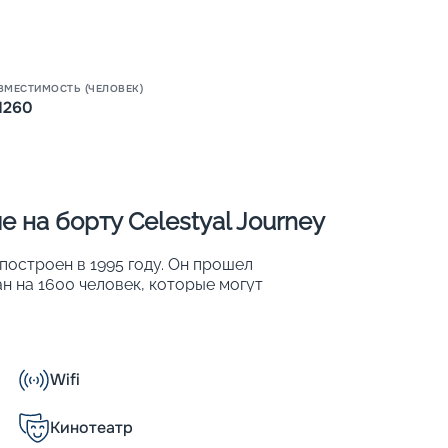
ВМЕСТИМОСТЬ (ЧЕЛОВЕК)
1260
 на борту Celestyal Journey
 построен в 1995 году. Он прошел
ан на 1600 человек, которые могут
ится сочетанием традиционной
дним из его главных преимуществ является
общественного пользования. После
ные и безопасные условия для
Wifi
Кинотеатр