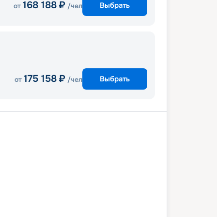
168 188
₽
Выбрать
от
/чел
175 158
₽
Выбрать
от
/чел
асы
Родос
Николаос, о. Крит
Санторини
ос
Милос
Афины
Кушадасы
9 сентября 2027
вс
8
дн
/
7
нч
26 сентября 2027
вс
Celestyal Journey