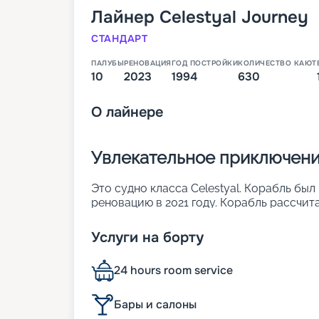
Лайнер
Celestyal Journey
СТАНДАРТ
ПАЛУБЫ
РЕНОВАЦИЯ
ГОД ПОСТРОЙКИ
КОЛИЧЕСТВО КАЮТ
10
2023
1994
630
О
лайнере
Увлекательное приключение
Это судно класса Celestyal. Корабль был
реновацию в 2021 году. Корабль рассчит
разместиться в 700 каютах. Судно слав
элегантности и современных удобств. О
Услуги на борту
удачная планировка и просторные зоны 
реновации лайнер предлагает более уют
24 hours room service
путешествий.
Подробнее о лайнере
Бары и салоны