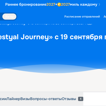
Раннее бронирование
2027
+
2027
миль каждому
рсии
Лайнер
Визы
Вопросы-ответы
Отзывы
5
Яхты
Расписание отправлений
А
lestyal Journey» с 19 сентября по 26 сентября 2027 года
styal Journey» с 19 сентября
рсии
Лайнер
Визы
Вопросы-ответы
Отзывы
5