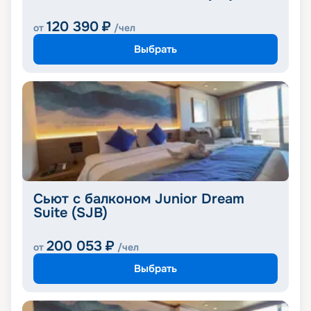
120 390
₽
от
/чел
Выбрать
Сьют с балконом Junior Dream
Suite (SJB)
200 053
₽
от
/чел
Выбрать