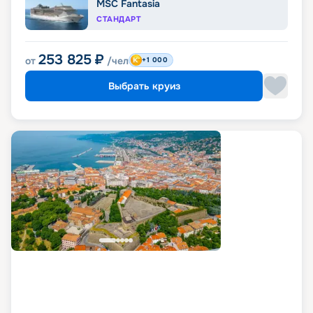
MSC Fantasia
СТАНДАРТ
253 825
₽
от
/чел
+1 000
Выбрать круиз