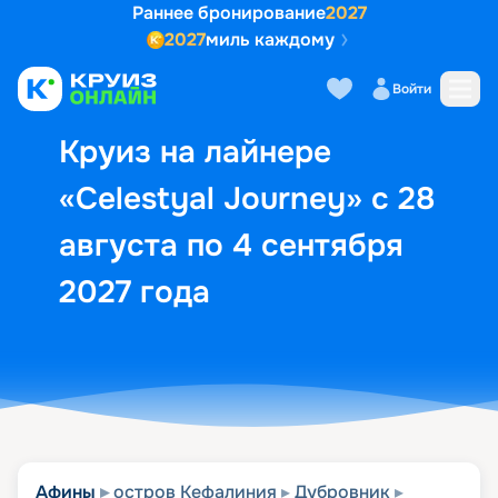
Раннее бронирование
2027
2027
миль каждому
Описание
Выбор кают
Маршрут и экск
Войти
Круиз на лайнере
«Celestyal Journey» с 28
августа по 4 сентября
2027 года
Афины
остров Кефалиния
Дубровник