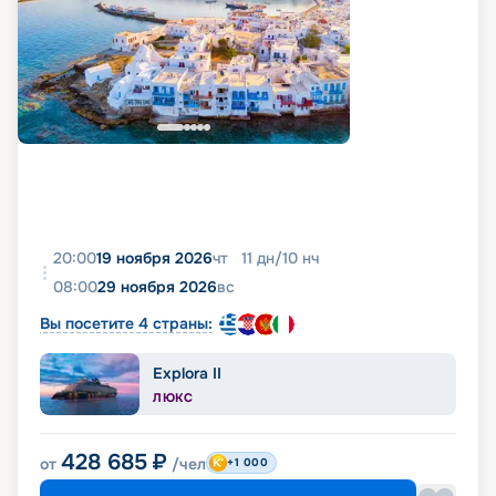
20:00
19 ноября 2026
чт
11
дн
/
10
нч
08:00
29 ноября 2026
вс
Вы посетите 4 страны:
Explora II
ЛЮКС
428 685
₽
от
/чел
+1 000