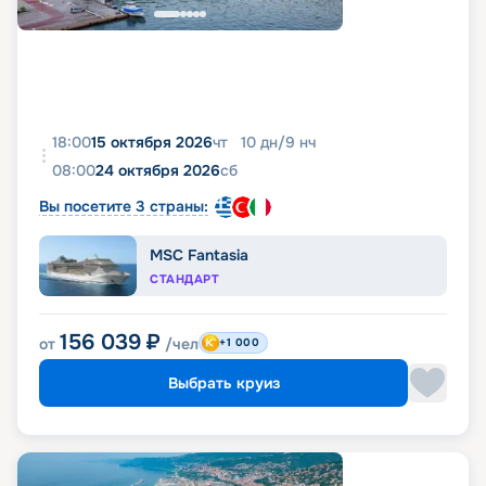
18:00
15 октября 2026
чт
10
дн
/
9
нч
08:00
24 октября 2026
сб
Вы посетите 3 страны:
MSC Fantasia
СТАНДАРТ
156 039
₽
от
/чел
+1 000
Выбрать круиз