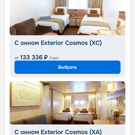
С окном Exterior Cosmos (XС)
133 336
₽
от
/чел
Выбрать
С окном Exterior Cosmos (XA)