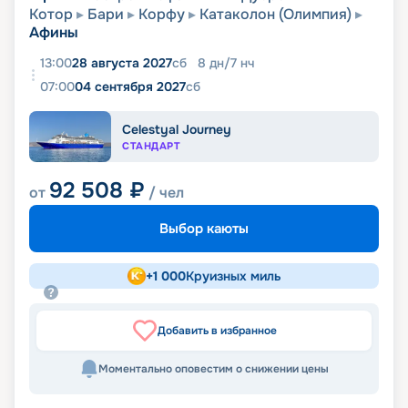
Котор
Бари
Корфу
Катаколон (Олимпия)
Афины
13:00
28 августа 2027
сб
8
дн
/
7
нч
07:00
04 сентября 2027
сб
Celestyal Journey
СТАНДАРТ
92 508
₽
от
/ чел
Выбор каюты
+
1 000
Круизных миль
Добавить в избранное
Моментально оповестим о снижении цены