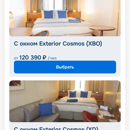
С окном Exterior Cosmos (XBO)
120 390
₽
от
/чел
Выбрать
С окном Exterior Cosmos (XD)