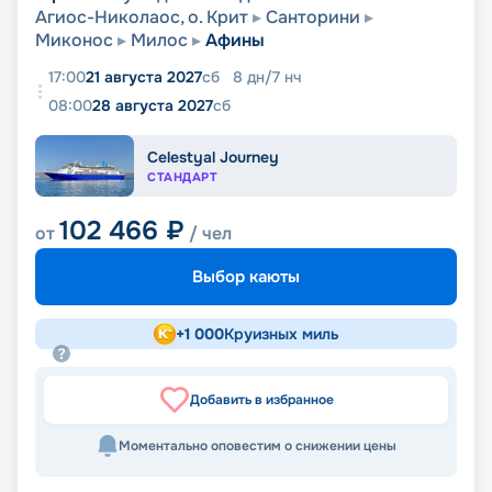
Агиос-Николаос, о. Крит
Санторини
Миконос
Милос
Афины
17:00
21 августа 2027
сб
8
дн
/
7
нч
08:00
28 августа 2027
сб
Celestyal Journey
СТАНДАРТ
102 466
₽
от
/ чел
Выбор каюты
+
1 000
Круизных миль
Добавить в избранное
Моментально оповестим о снижении цены