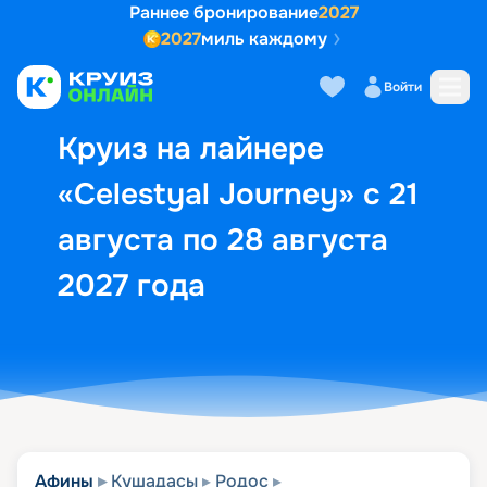
Раннее бронирование
2027
2027
миль каждому
Описание
Выбор кают
Маршрут и экск
Войти
Круиз на лайнере
«Celestyal Journey» с 21
августа по 28 августа
2027 года
Афины
Кушадасы
Родос