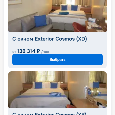
С окном Exterior Cosmos (XD)
138 314
₽
от
/чел
Выбрать
С окном Exterior Cosmos (XB)