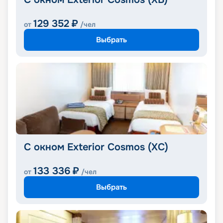
129 352
₽
от
/чел
Выбрать
С окном Exterior Cosmos (XС)
133 336
₽
от
/чел
Выбрать