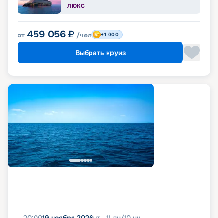
ЛЮКС
459 056
₽
от
/чел
+1 000
Выбрать круиз
20:00
19 ноября 2026
чт
11
дн
/
10
нч