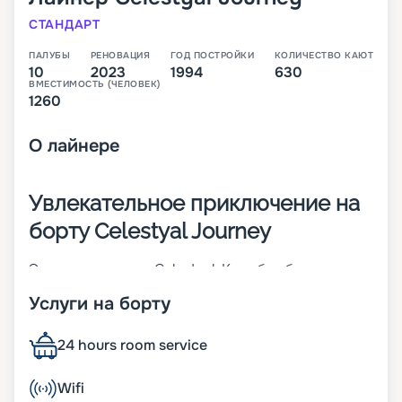
СТАНДАРТ
ПАЛУБЫ
РЕНОВАЦИЯ
ГОД ПОСТРОЙКИ
КОЛИЧЕСТВО КАЮТ
10
2023
1994
630
ВМЕСТИМОСТЬ (ЧЕЛОВЕК)
1260
О
лайнере
Увлекательное приключение на
борту Celestyal Journey
Это судно класса Celestyal. Корабль был
построен в 1995 году. Он прошел реновацию в
Услуги на борту
2021 году. Корабль рассчитан на 1600 человек,
которые могут разместиться в 700 каютах. Судно
славится сочетанием традиционной
24 hours room service
элегантности и современных удобств. Одним из
его главных преимуществ является удачная
Wifi
планировка и просторные зоны общественного