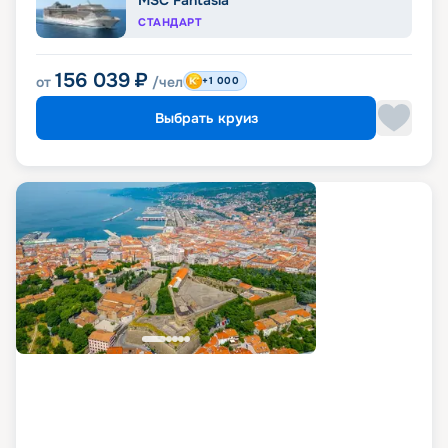
MSC Fantasia
СТАНДАРТ
156 039
₽
от
/чел
+1 000
Выбрать круиз