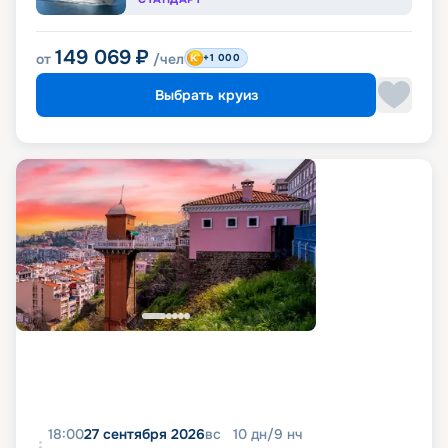
149 069
₽
от
/чел
+1 000
Выбрать круиз
18:00
27 сентября 2026
вс
10
дн
/
9
нч