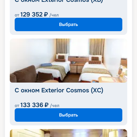
129 352
₽
от
/чел
Выбрать
С окном Exterior Cosmos (XС)
133 336
₽
от
/чел
Выбрать