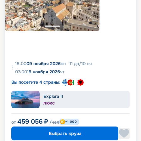
18:00
09 ноября 2026
пн
11
дн
/
10
нч
07:00
19 ноября 2026
чт
Вы посетите 4 страны:
Explora II
ЛЮКС
459 056
₽
от
/чел
+1 000
Выбрать круиз