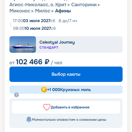
Агиос-Николаос, о. Крит
Санторини
Миконос
Милос
Афины
17:00
03 июля 2027
сб
8
дн
/
7
нч
08:00
10 июля 2027
сб
Celestyal Journey
СТАНДАРТ
102 466
₽
от
/ чел
Выбор каюты
+
1 000
Круизных миль
Добавить в избранное
Моментально оповестим о снижении цены