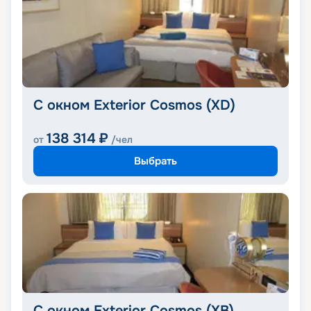
С окном Exterior Cosmos (XD)
138 314
₽
от
/чел
Выбрать
С окном Exterior Cosmos (XB)