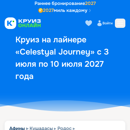
Раннее бронирование
2027
2027
миль каждому
Описание
Выбор кают
Маршрут и экск
Войти
Круиз на лайнере
«Celestyal Journey» с 3
июля по 10 июля 2027
года
Афины
Кушадасы
Родос