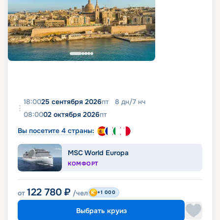
18:00
25 сентября 2026
пт
8
дн
/
7
нч
08:00
02 октября 2026
пт
Вы посетите 4 страны:
MSC World Europa
КОМФОРТ
122 780
₽
от
/чел
+1 000
Выбрать круиз