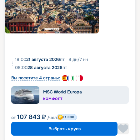
18:00
21 августа 2026
пт
8
дн
/
7
нч
08:00
28 августа 2026
пт
Вы посетите 4 страны:
MSC World Europa
КОМФОРТ
107 843
₽
от
/чел
+1 000
Выбрать круиз