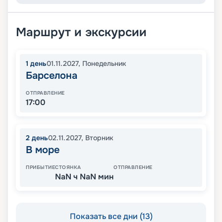
Маршрут и экскурсии
1
день
01.11.2027
,
Понедельник
Барселона
ОТПРАВЛЕНИЕ
17:00
2
день
02.11.2027
,
Вторник
В море
ПРИБЫТИЕ
СТОЯНКА
ОТПРАВЛЕНИЕ
NaN ч NaN мин
Показать все дни (13)