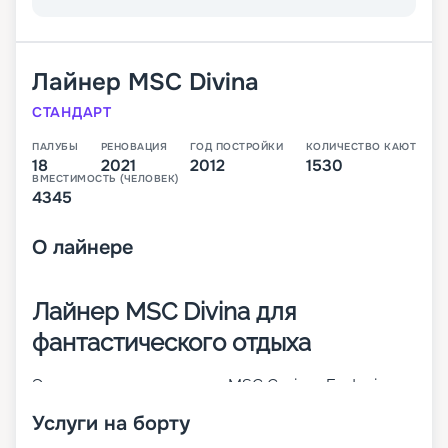
Лайнер
MSC Divina
СТАНДАРТ
ПАЛУБЫ
РЕНОВАЦИЯ
ГОД ПОСТРОЙКИ
КОЛИЧЕСТВО КАЮТ
18
2021
2012
1530
ВМЕСТИМОСТЬ (ЧЕЛОВЕК)
4345
О
лайнере
Лайнер MSC Divina для
фантастического отдыха
Это третье судно класса MSC Cruises Fantasia.
Оно считается одним из лучших во флоте всей
Услуги на борту
компании. Оно было построен в 2012 году, а уже
через 5 лет проведена модернизация. В 1 530