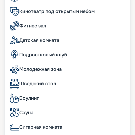
интересным, но еще и выгодным. Изучайте схему,
описание, маршрут и расписание, фото лайнера.
Кинотеатр под открытым небом
Узнавайте цену тура, читайте отзывы и
покупайте путевку на навигацию 2026 - 2027 г.
Фитнес зал
Пусть круиз станет для вас незабываемым
отдыхом, а мы поможем все организовать!
Детская комната
Подростковый клуб
Молодежная зона
Шведский стол
Боулинг
Сауна
Сигарная комната