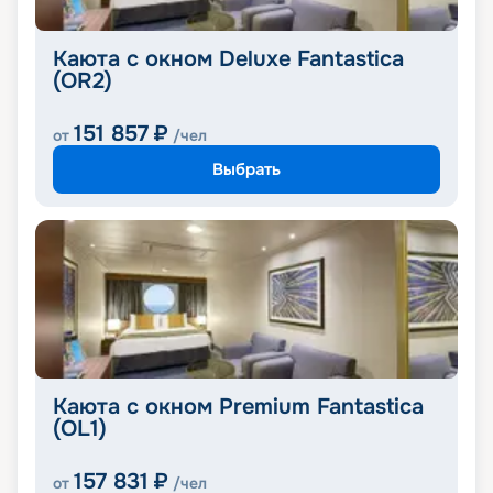
Каюта с окном Deluxe Fantastica
(OR2)
151 857
₽
от
/чел
Выбрать
Каюта с окном Premium Fantastica
(OL1)
157 831
₽
от
/чел