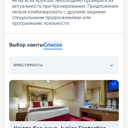
не на всех круизах, необходимо проверять их
актуальность при бронировании. Предложение
нельзя комбинировать с другими акциями,
специальными предложениями или
программами лояльности
Выбор каюты
Список
ВМЕСТИМОСТЬ