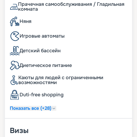
Прачечная самообслуживания / Гладильная
комната
Няня
Игровые автоматы
Детский бассейн
Диетическое питание
Каюты для людей с ограниченными
возможностями
Duti-free shopping
Показать все (+28)
Визы