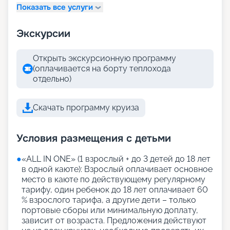
Показать все услуги
Экскурсии
Открыть экскурсионную программу
(оплачивается на борту теплохода
отдельно)
Скачать программу круиза
Условия размещения с детьми
●
«АLL IN ONE» (1 взрослый + до 3 детей до 18 лет
в одной каюте): Взрослый оплачивает основное
место в каюте по действующему регулярному
тарифу, один ребенок до 18 лет оплачивает 60
% взрослого тарифа, а другие дети – только
портовые сборы или минимальную доплату,
зависит от возраста. Предложения действуют