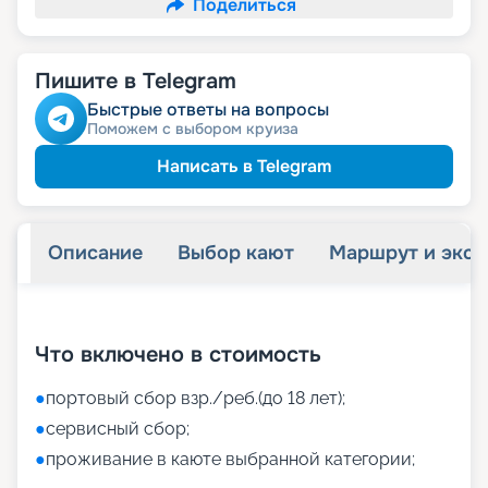
Поделиться
Пишите в Telegram
Быстрые ответы на вопросы
Поможем с выбором круиза
Написать в Telegram
Описание
Выбор кают
Маршрут и экск
+
36
фотографий
Что включено в стоимость
●
портовый сбор взр./реб.(до 18 лет);
●
сервисный сбор;
●
проживание в каюте выбранной категории;