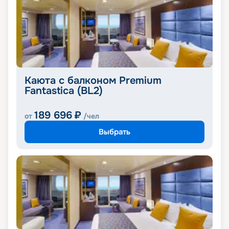
Каюта с балконом Premium
Fantastica (BL2)
189 696
₽
от
/чел
Выбрать