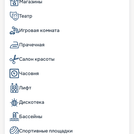
Магазины
предусмотрена зона MSC Yacht Club с
просторными каютами-сьютами, барами,
Театр
соляриями, джакузи, открытыми бассейнами и
уютными салонами с панорамными окнами.
Также гостям этого уровня предоставляются
Игровая комната
услуги персонального консьержа. Отдельного
внимания заслуживает известный итальянский
Прачечная
ресторан Eataly.
Путешествие с «Круиз.онлайн»
Салон красоты
Каждый день на борту MSC Divina превратится в
Часовня
увлекательное путешествие. Переступая порог
круизного лайнера, вы попадете в мир
Лифт
средиземноморского гостеприимства и уюта. А
сервис бронирования круизов «Круиз.онлайн»
Дискотека
поможет сделать еще приятнее погружение в
красоту захватывающих мест на земле,
сопровождаемое роскошью и комфортом
Бассейны
пятизвездочного лайнера. Благодаря
возможностям раннего бронирования вы
Спортивные площадки
сможете сделать ваш отдых не только ярким и