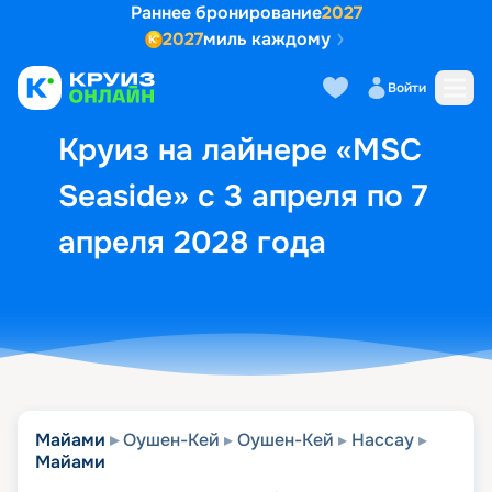
Раннее бронирование
2027
2027
миль каждому
Описание
Выбор кают
Маршрут и экск
Войти
Круиз на лайнере «MSC
Seaside» с 3 апреля по 7
апреля 2028 года
Майами
Оушен-Кей
Оушен-Кей
Нассау
Майами