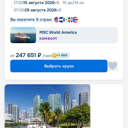
17:00
15 августа 2026
сб
15
дн
/
14
нч
07:00
29 августа 2026
сб
Вы посетите 5 стран:
MSC World America
КОМФОРТ
247 651
₽
от
/чел
+1 000
Выбрать круиз