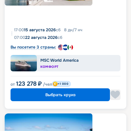
17:00
15 августа 2026
сб
8
дн
/
7
нч
07:00
22 августа 2026
сб
Вы посетите 3 страны:
MSC World America
КОМФОРТ
123 278
₽
от
/чел
+1 000
Выбрать круиз