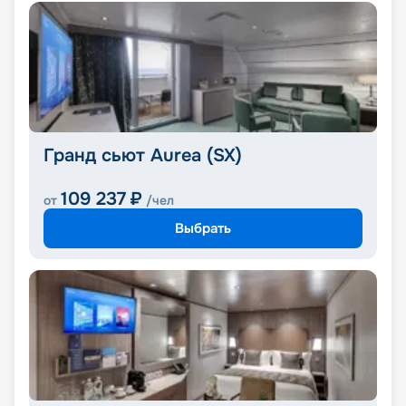
Гранд сьют Aurea (SX)
109 237
₽
от
/чел
Выбрать