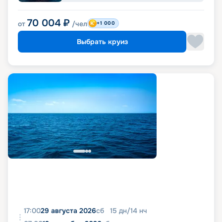
70 004
₽
от
/чел
+1 000
Выбрать круиз
17:00
29 августа 2026
сб
15
дн
/
14
нч