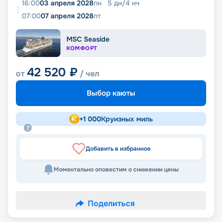
16:00
03 апреля 2028
пн
5
дн
/
4
нч
07:00
07 апреля 2028
пт
MSC Seaside
КОМФОРТ
42 520
₽
от
/ чел
Выбор каюты
+
1 000
Круизных миль
Добавить в избранное
Моментально оповестим о снижении цены
Поделиться