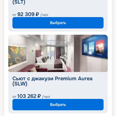
(SLT)
92 309
₽
от
/чел
Выбрать
Сьют с джакузи Premium Aurea
(SLW)
103 262
₽
от
/чел
Выбрать