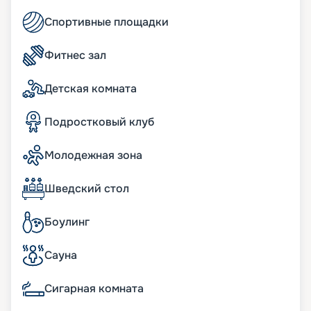
Читайте отзывы, смотрите фото, узнавайте цену,
Спортивные площадки
маршрут и покупайте для себя подходящий
вариант круиза в 2026 - 2027 годах. Ждем вас на
борту корабля!
Фитнес зал
Детская комната
Подростковый клуб
Молодежная зона
Шведский стол
Боулинг
Сауна
Сигарная комната