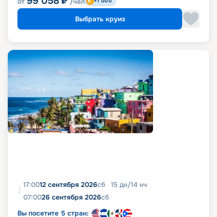
99 058
₽
от
/чел
+1 000
Выбрать круиз
17:00
12 сентября 2026
сб
15
дн
/
14
нч
07:00
26 сентября 2026
сб
Вы посетите 5 стран: