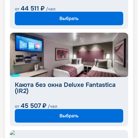
44 511
₽
от
/чел
Выбрать
Каюта без окна Deluxe Fantastica
(IR2)
45 507
₽
от
/чел
Выбрать