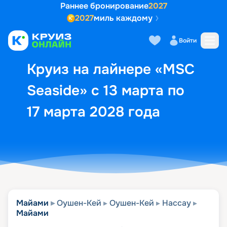
Раннее бронирование
2027
2027
миль каждому
Описание
Выбор кают
Маршрут и экск
Войти
Круиз на лайнере «MSC
Seaside» с 13 марта по
17 марта 2028 года
Майами
Оушен-Кей
Оушен-Кей
Нассау
Майами