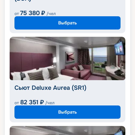
75 380
₽
от
/чел
Выбрать
Сьют Deluxe Aurea (SR1)
82 351
₽
от
/чел
Выбрать