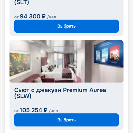
(SLT)
94 300
₽
от
/чел
Выбрать
Сьют с джакузи Premium Aurea
(SLW)
105 254
₽
от
/чел
Выбрать