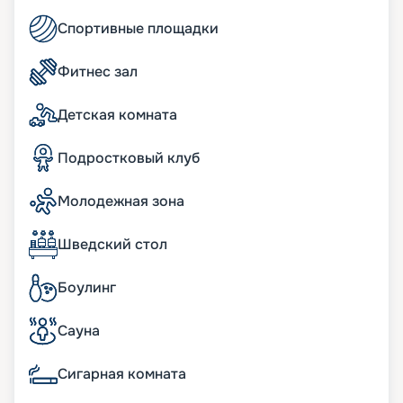
Читайте отзывы, смотрите фото, узнавайте цену,
Спортивные площадки
маршрут и покупайте для себя подходящий
вариант круиза в 2026 - 2027 годах. Ждем вас на
борту корабля!
Фитнес зал
Детская комната
Подростковый клуб
Молодежная зона
Шведский стол
Боулинг
Сауна
Сигарная комната