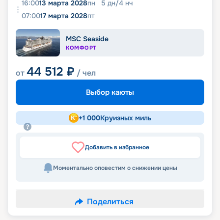
16:00
13 марта 2028
пн
5
дн
/
4
нч
07:00
17 марта 2028
пт
MSC Seaside
КОМФОРТ
44 512
₽
от
/ чел
Выбор каюты
+
1 000
Круизных миль
Добавить в избранное
Моментально оповестим о снижении цены
Поделиться