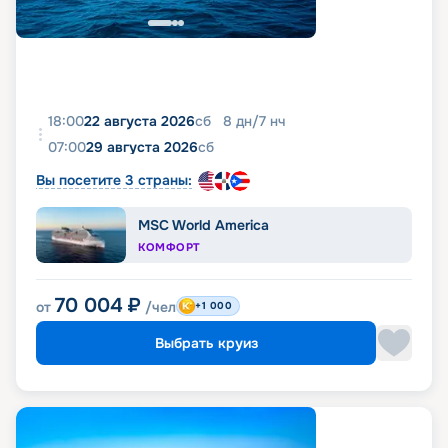
18:00
22 августа 2026
сб
8
дн
/
7
нч
07:00
29 августа 2026
сб
Вы посетите 3 страны:
MSC World America
КОМФОРТ
70 004
₽
от
/чел
+1 000
Выбрать круиз