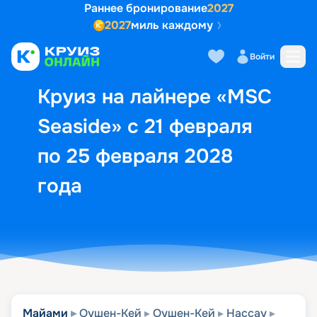
Раннее бронирование
2027
2027
миль каждому
Описание
Выбор кают
Маршрут и экск
Войти
Круиз на лайнере «MSC
Seaside» с 21 февраля
по 25 февраля 2028
года
Майами
Оушен-Кей
Оушен-Кей
Нассау