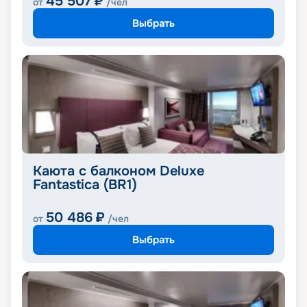
45 507
₽
от
/чел
Выбрать
Каюта с балконом Deluxe
Fantastica (BR1)
50 486
₽
от
/чел
Выбрать