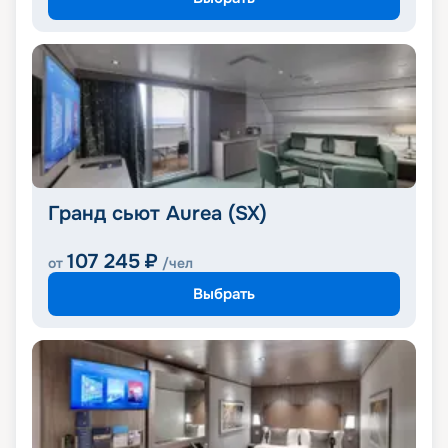
Гранд сьют Aurea (SX)
107 245
₽
от
/чел
Выбрать