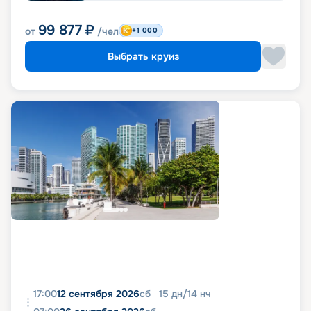
99 877
₽
от
/чел
+1 000
Выбрать круиз
17:00
12 сентября 2026
сб
15
дн
/
14
нч