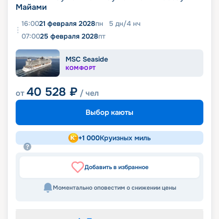
Майами
16:00
21 февраля 2028
пн
5
дн
/
4
нч
07:00
25 февраля 2028
пт
MSC Seaside
КОМФОРТ
40 528
₽
от
/ чел
Выбор каюты
+
1 000
Круизных миль
Добавить в избранное
Моментально оповестим о снижении цены