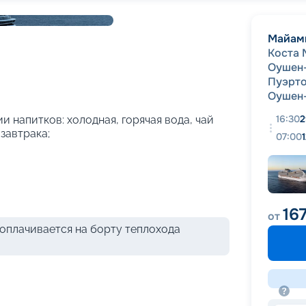
+
7
фотографий
Майам
Коста 
Оушен
Пуэрто
Оушен
16:30
2
и напитков: холодная, горячая вода, чай
 завтрака;
07:00
16
от
оплачивается на борту теплохода