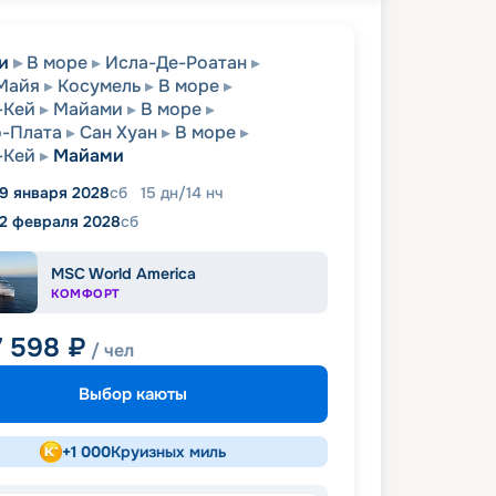
и
В море
Исла-Де-Роатан
Майя
Косумель
В море
-Кей
Майами
В море
-Плата
Сан Хуан
В море
-Кей
Майами
9 января 2028
сб
15
дн
/
14
нч
12 февраля 2028
сб
MSC World America
КОМФОРТ
7 598
₽
/ чел
Выбор каюты
+
1 000
Круизных миль