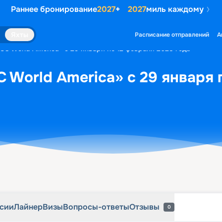
Раннее бронирование
2027
+
2027
миль каждому
рсии
Лайнер
Визы
Вопросы-ответы
Отзывы
0
Яхты
Расписание отправлений
А
SC World America» с 29 января по 12 февраля 2028 года
 World America» с 29 января 
рсии
Лайнер
Визы
Вопросы-ответы
Отзывы
0