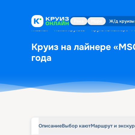
Описание
Выбор кают
Маршрут и экску
Река
Море
Ж/д круизы
Главная
•
Поиск круизов
•
Круиз на лайнере «M
Круиз на лайнере «MSC
года
Описание
Выбор кают
Маршрут и экску