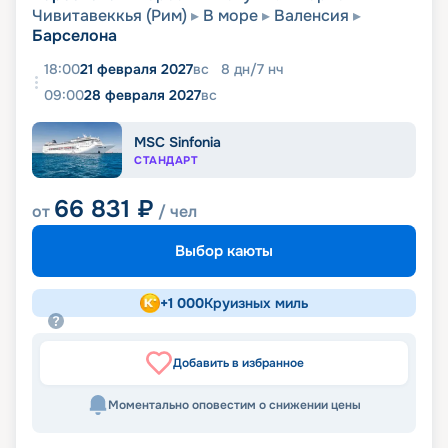
Чивитавеккья (Рим)
В море
Валенсия
Барселона
18:00
21 февраля 2027
вс
8
дн
/
7
нч
09:00
28 февраля 2027
вс
MSC Sinfonia
СТАНДАРТ
66 831
₽
от
/ чел
Выбор каюты
+
1 000
Круизных миль
Добавить в избранное
Моментально оповестим о снижении цены