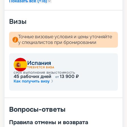
Показать все (+18)
Средиземноморья. Предлагаем купить путевку
онлайн на нашем сайте. Здесь представлено
расписание круизов, схемы палуб, цены на
Визы
путевки, описание кают и прочая информация.
Мечтали о сказочном отдыхе? Вас ждут
волшебные пейзажи Средиземного моря! А для
Точные визовые условия и цены уточняйте
того чтобы получить лучшие места,
у специалистов при бронировании
воспользуйтесь услугой раннего бронирования.
Испания
ТРЕБУЕТСЯ ВИЗА
СРОК ВЫПОЛНЕНИЯ ВИЗЫ
СТОИМОСТЬ
45
рабочих дней
13 900
₽
от
Как получить визу
Вопросы-ответы
Правила отмены и возврата