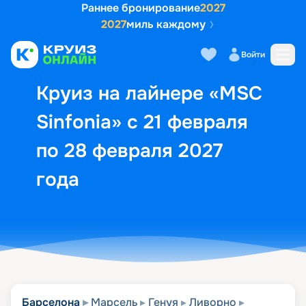
Раннее бронирование
2027
2027
миль каждому
Описание
Выбор кают
Маршрут и экск
Войти
Круиз на лайнере «MSC
Sinfonia» с 21 февраля
по 28 февраля 2027
года
Барселона
Марсель
Генуя
Ливорно