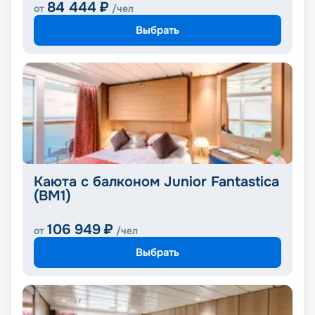
84 444
₽
от
/чел
Выбрать
Каюта с балконом Junior Fantastica
(BM1)
106 949
₽
от
/чел
Выбрать