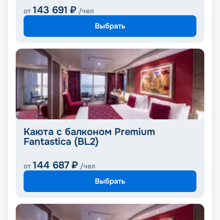
143 691
₽
от
/чел
Выбрать
Каюта с балконом Premium
Fantastica (BL2)
144 687
₽
от
/чел
Выбрать