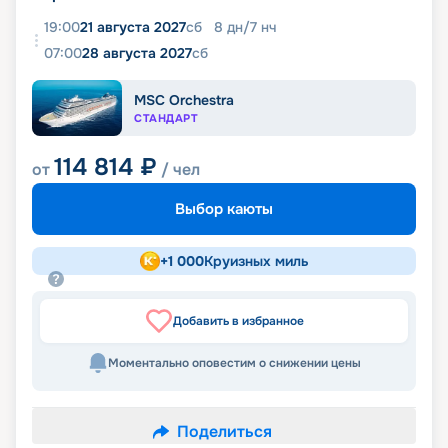
19:00
21 августа 2027
сб
8
дн
/
7
нч
07:00
28 августа 2027
сб
MSC Orchestra
СТАНДАРТ
114 814
₽
от
/ чел
Выбор каюты
+
1 000
Круизных миль
Добавить в избранное
Моментально оповестим о снижении цены
Поделиться