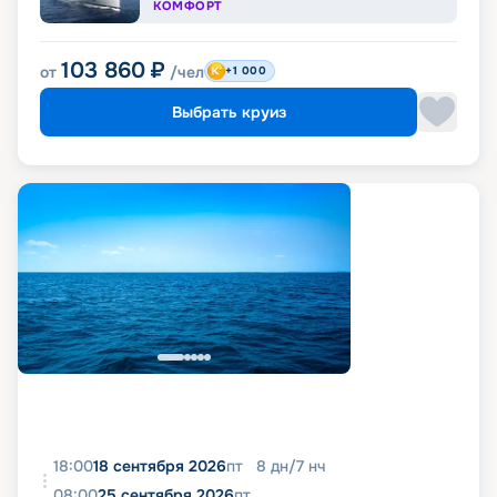
КОМФОРТ
103 860
₽
от
/чел
+1 000
Выбрать круиз
18:00
18 сентября 2026
пт
8
дн
/
7
нч
08:00
25 сентября 2026
пт