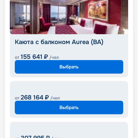
Каюта с балконом Aurea (BA)
155 641
₽
от
/чел
Выбрать
268 164
₽
от
/чел
Выбрать