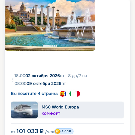
18:00
02 октября 2026
пт
8
дн
/
7
нч
08:00
09 октября 2026
пт
Вы посетите 4 страны:
MSC World Europa
КОМФОРТ
101 033
₽
от
/чел
+1 000