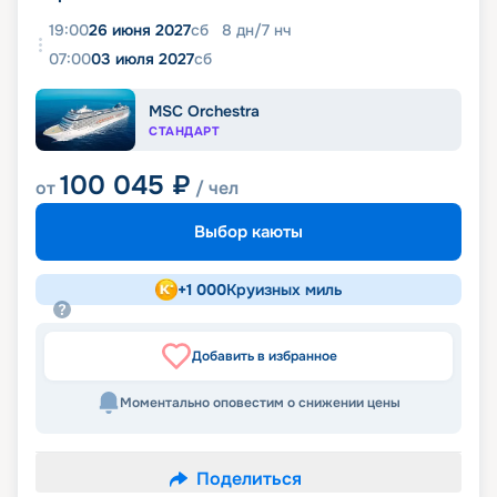
19:00
26 июня 2027
сб
8
дн
/
7
нч
07:00
03 июля 2027
сб
MSC Orchestra
СТАНДАРТ
100 045
₽
от
/ чел
Выбор каюты
+
1 000
Круизных миль
Добавить в избранное
Моментально оповестим о снижении цены
Поделиться