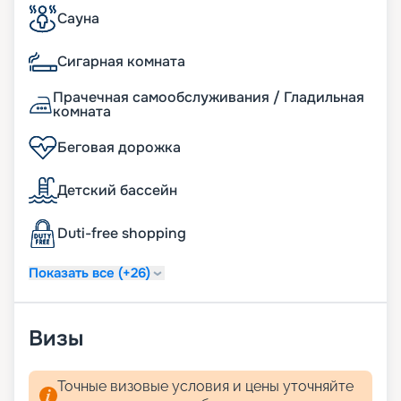
Сауна
Путешествуйте с
«Круиз.онлайн»
Сигарная комната
Прачечная самообслуживания / Гладильная
Путевку в круиз на MSC Orchestra на 2026 - 2027
комната
г. вы можете купить онлайн на нашем сайте.
Здесь собрана вся необходимая информация –
Беговая дорожка
расписание и маршруты туров, цены путевок,
схемы палуб, описание кают, фото интерьеров.
Детский бассейн
Вас ожидают теплые волны и великолепные
пейзажи Средиземноморья. Воспользуйтесь
услугой раннего бронирования, чтобы получить
Duti-free shopping
лучшие каюты по выгодным ценам!
Показать все (+26)
Визы
Точные визовые условия и цены уточняйте