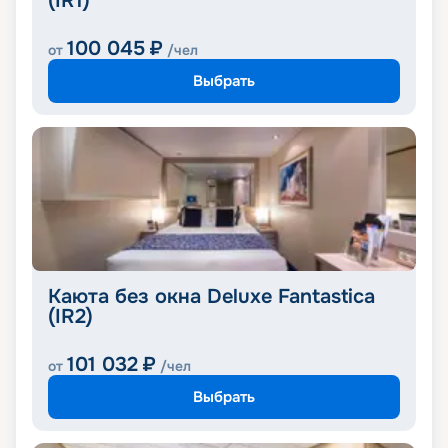
(IR1)
100 045
₽
от
/чел
Выбрать
Каюта без окна Deluxe Fantastica
(IR2)
101 032
₽
от
/чел
Выбрать