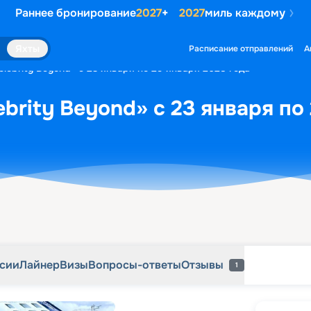
Раннее бронирование
2027
+
2027
миль каждому
рсии
Лайнер
Визы
Вопросы-ответы
Отзывы
1
Яхты
Расписание отправлений
А
lebrity Beyond» с 23 января по 29 января 2028 года
ebrity Beyond» с 23 января по
рсии
Лайнер
Визы
Вопросы-ответы
Отзывы
1