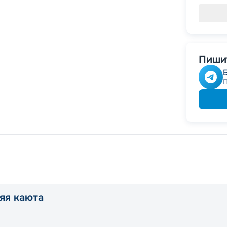
Пишит
яя каюта