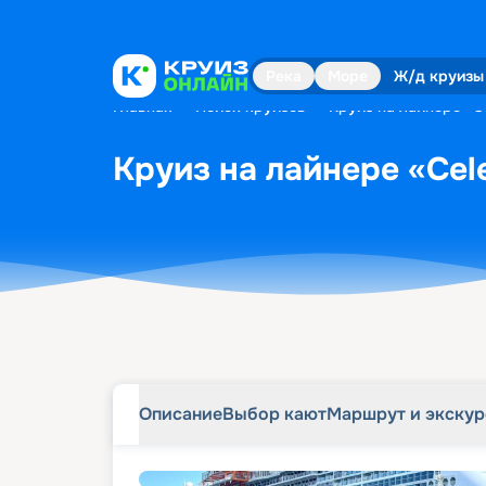
Описание
Выбор кают
Маршрут и экску
Река
Море
Ж/д круизы
Главная
•
Поиск круизов
•
Круиз на лайнере «Ce
Круиз на лайнере «Cel
Описание
Выбор кают
Маршрут и экску