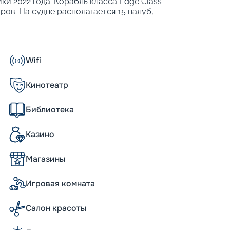
ки 2022 года. Корабль класса Edge Class
ров. На судне располагается 15 палуб,
бходимыми удобствами и различными
 теплоходе могут разместиться 3260
т развить максимальную скорость 22 узла,
емы для стабилизации качки. Также
Wifi
о для развлечений, еды и отдыха;
ие программы;
Кинотеатр
ерах разного класса;
пинга;
Библиотека
я гостей сьютов.
технологически продвинутых теплоходов.
Казино
ь на свет и пространство, а такая
ближе к морю.
Магазины
а, уникальные возможности
Игровая комната
d во многом относятся к уникальным
ожностью трансформации, сулящее новые
Салон красоты
ехуровневая зона с садом на крыше и
ражение. Еще один источник восторга