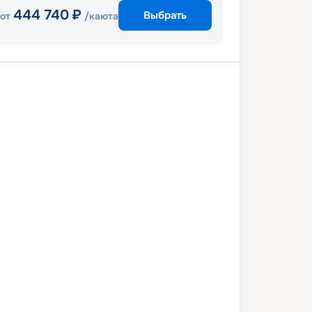
444 740
₽
Выбрать
от
/каюта
и
Фалмут
Гранд Кайман
ель
Майами
3 января 2028
вс
7
дн
/
6
нч
29 января 2028
сб
Celebrity Beyond
ПРЕМИУМ
 726
₽
/ чел
Выбор каюты
+
1 000
Круизных миль