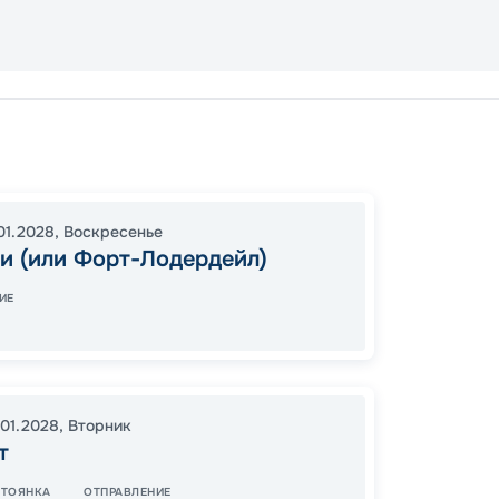
Майам
Косум
16:00
2
01.2028
,
Воскресенье
и (или Форт-Лодердейл)
07:00
ИЕ
72
от
.01.2028
,
Вторник
т
СТОЯНКА
ОТПРАВЛЕНИЕ