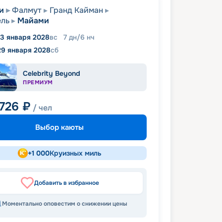
и
Фалмут
Гранд Кайман
ель
Майами
3 января 2028
вс
7
дн
/
6
нч
29 января 2028
сб
Celebrity Beyond
ПРЕМИУМ
 726
₽
/ чел
Выбор каюты
+
1 000
Круизных миль
Добавить в избранное
Моментально оповестим о снижении цены