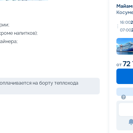
+
11
фотографий
Майам
Косум
16:00
2
рии;
07:00
кроме напитков);
айнера;
72
от
оплачивается на борту теплохода