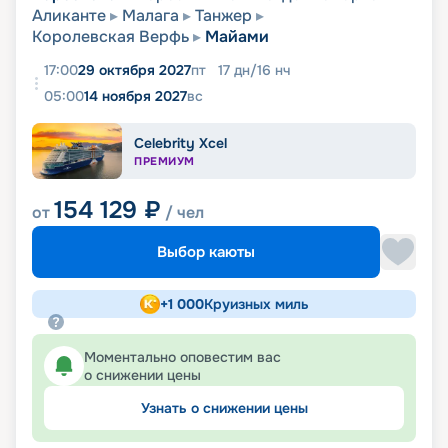
Аликанте
Малага
Танжер
Королевская Верфь
Майами
17:00
29 октября 2027
пт
17
дн
/
16
нч
05:00
14 ноября 2027
вс
Celebrity Xcel
ПРЕМИУМ
154 129
₽
от
/ чел
Выбор каюты
+
1 000
Круизных миль
Моментально оповестим вас
о снижении цены
Узнать о снижении цены