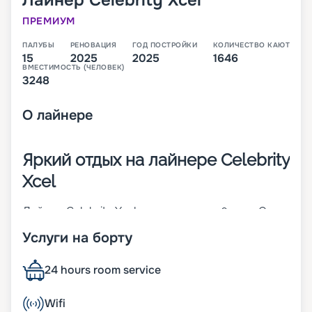
Лайнер
Celebrity Xcel
ПРЕМИУМ
ПАЛУБЫ
РЕНОВАЦИЯ
ГОД ПОСТРОЙКИ
КОЛИЧЕСТВО КАЮТ
15
2025
2025
1646
ВМЕСТИМОСТЬ (ЧЕЛОВЕК)
3248
О
лайнере
Яркий отдых на лайнере Celebrity
Xcel
Лайнер Celebrity Xcel построен в 2026 году. Он
отправится в свой первый круиз в 2026 году.
Услуги на борту
Корабль имеет 14 палуб и относится к классу
Edge. Его длина составляет 327 метров, а
ширина – 39 метров. Судно предлагает гостям
24 hours room service
1646 кают, которые будут готовы разместить
3950 пассажиров. Это новейшее судно
Wifi
предлагает туристам: