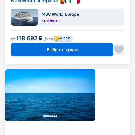
Вы посетите 4 страны:
MSC World Europa
КОМФОРТ
118 692
₽
от
/чел
+1 000
Выбрать круиз