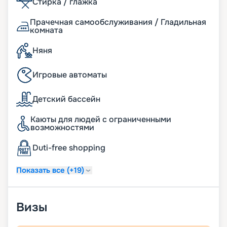
Стирка / глажка
быстрого и простого оформления брони на
предстоящее приключение.
Прачечная самообслуживания / Гладильная
комната
Няня
Игровые автоматы
Детский бассейн
Каюты для людей с ограниченными
возможностями
Duti-free shopping
Показать все (+19)
Визы