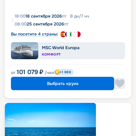
18:00
18 сентября 2026
пт
8
дн
/
7
нч
08:00
25 сентября 2026
пт
Вы посетите 4 страны:
MSC World Europa
КОМФОРТ
101 079
₽
от
/чел
+1 000
Выбрать круиз