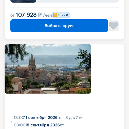
107 928
₽
от
/чел
+1 000
Выбрать круиз
18:00
11 сентября 2026
пт
8
дн
/
7
нч
08:00
18 сентября 2026
пт