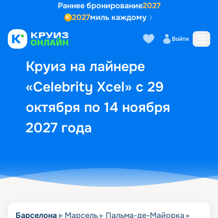
Раннее бронирование
2027
2027
миль каждому
Описание
Выбор кают
Маршрут и экск
Войти
Круиз на лайнере
«Celebrity Xcel» с 29
октября по 14 ноября
2027 года
Барселона
Марсель
Пальма-де-Майорка