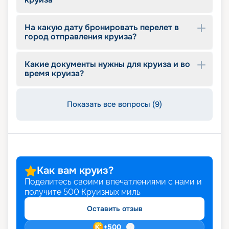
тур по более выгодной цене, воспользуйтесь
ранним бронированием. Оставляйте заявку на
сайте и планируйте незабываемый отдых.
На какую дату бронировать перелет в
город отправления круиза?
Какие документы нужны для круиза и во
время круиза?
Показать все вопросы (9)
Как вам круиз?
Поделитесь своими впечатлениями с нами и
получите
500
Круизных миль
Оставить отзыв
+
500