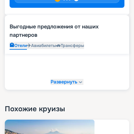
Выгодные предложения от наших
партнеров
🏨
✈️
🚗
Отели
Авиабилеты
Трансферы
Развернуть
Похожие круизы