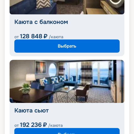
Каюта с балконом
128 848
₽
от
/каюта
Выбрать
Каюта сьют
192 236
₽
от
/каюта