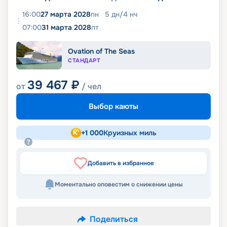
16:00
27 марта 2028
пн
5
дн
/
4
нч
07:00
31 марта 2028
пт
Ovation of The Seas
СТАНДАРТ
39 467
₽
от
/ чел
Выбор каюты
+
1 000
Круизных миль
Добавить в избранное
Моментально оповестим о снижении цены
Поделиться