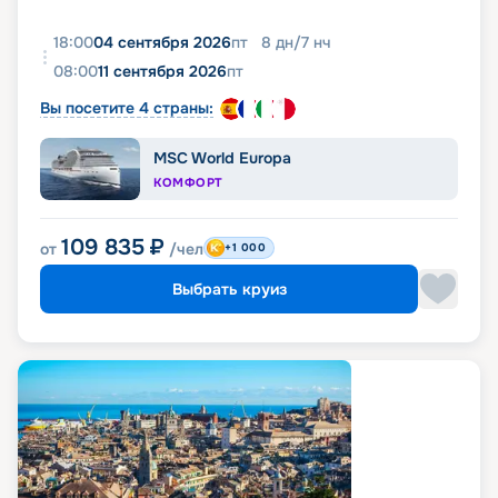
18:00
04 сентября 2026
пт
8
дн
/
7
нч
08:00
11 сентября 2026
пт
Вы посетите 4 страны:
MSC World Europa
КОМФОРТ
109 835
₽
от
/чел
+1 000
Выбрать круиз