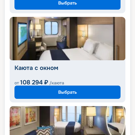
Выбрать
Каюта с окном
108 294
₽
от
/каюта
Выбрать