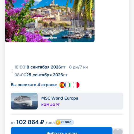
18:00
18 сентября 2026
пт
8
дн
/
7
нч
08:00
25 сентября 2026
пт
Вы посетите 4 страны:
MSC World Europa
КОМФОРТ
102 864
₽
от
/чел
+1 000
Выбрать круиз