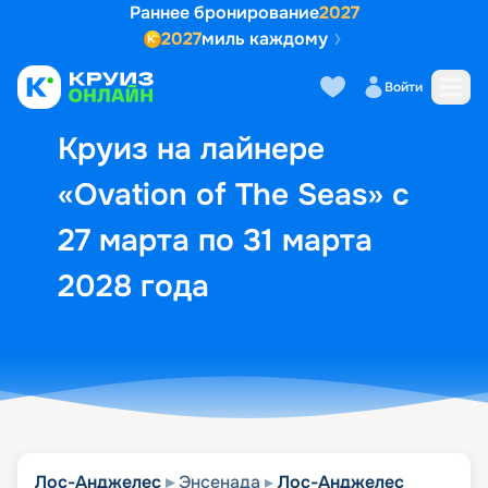
Раннее бронирование
2027
2027
миль каждому
Описание
Выбор кают
Маршрут и экск
Войти
Круиз на лайнере
«Ovation of The Seas» с
27 марта по 31 марта
2028 года
Лос-Анджелес
Энсенада
Лос-Анджелес