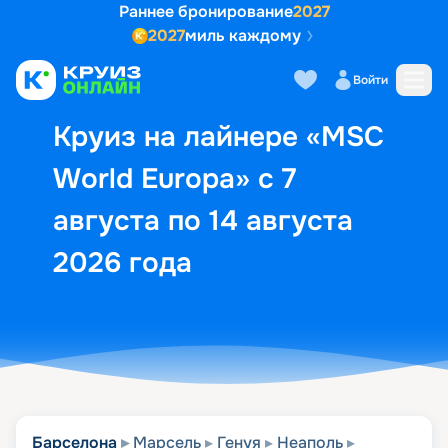
Раннее бронирование
2027
2027
миль каждому
Описание
Выбор кают
Маршрут и экск
Войти
Круиз на лайнере «MSC
World Europa» с 7
августа по 14 августа
2026 года
Барселона
Марсель
Генуя
Неаполь