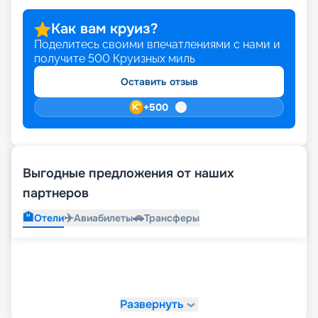
Как вам круиз?
Поделитесь своими впечатлениями с нами и
получите
500
Круизных миль
Оставить отзыв
+
500
Выгодные предложения от наших
партнеров
🏨
✈️
🚗
Отели
Авиабилеты
Трансферы
Развернуть