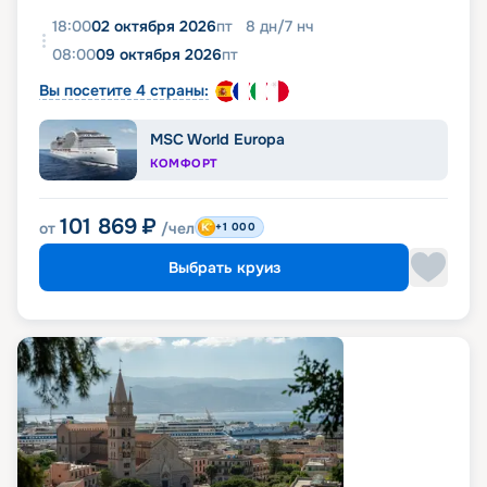
18:00
02 октября 2026
пт
8
дн
/
7
нч
08:00
09 октября 2026
пт
Вы посетите 4 страны:
MSC World Europa
КОМФОРТ
101 869
₽
от
/чел
+1 000
Выбрать круиз