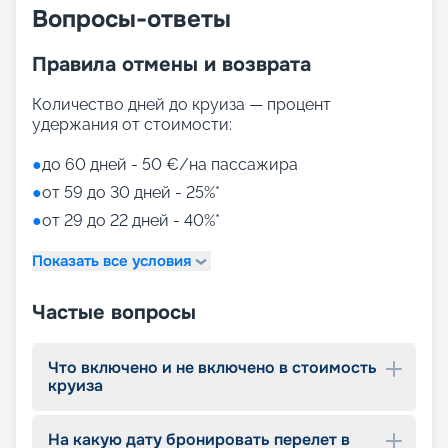
общественных пространств теплохода
Вопросы-ответы
составляет 39 тыс. м2, из них внешних – 15 тыс.
м2, открытые кормовые террасы позволяют с
Правила отмены и возврата
удобством наслаждаться морскими видами.
Внутренние пространства разделены на
Количество дней до круиза — процент
тематические зоны с особым интерьером –
удержания от стоимости:
семейные, детские, молодежные и другие.
Туристов ожидают театры, рестораны,
●
до 60 дней - 50 €/на пассажира
бассейны, магазины, бары, променады и другие
места отдыха, не уступающие по разнообразию
●
от 59 до 30 дней - 25%*
городским улицам. Особенно популярны:
●
от 29 до 22 дней - 40%*
• аквапарк с технологией виртуальной
реальности;
Показать все условия
• сухая спиральная горка Venom Drop для спуска
пассажиров высотой в 11 палуб;
Частые вопросы
• 90-метровая прогулочная зона на открытой
корме;
• променад с магазинами и ресторанами,
Что включено и не включено в стоимость
накрытый светодиодным куполом;
круиза
• Duti-free shopping;
• MSC Aurea Spa – огромный выбор Spa-
процедур на площади 1000 м2;
На какую дату бронировать перелет в