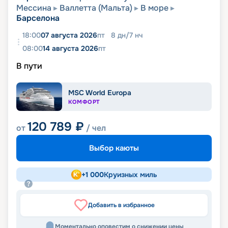
Мессина
Валлетта (Мальта)
В море
Барселона
18:00
07 августа 2026
пт
8
дн
/
7
нч
08:00
14 августа 2026
пт
В пути
MSC World Europa
КОМФОРТ
120 789
₽
от
/ чел
Выбор каюты
+
1 000
Круизных миль
Добавить в избранное
Моментально оповестим о снижении цены