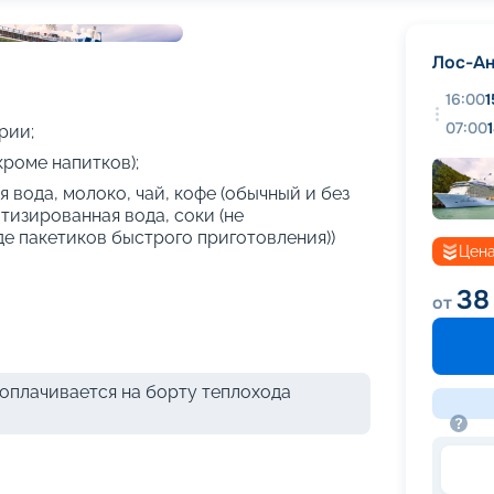
+
21
фотографий
Лос-А
16:00
1
07:00
рии;
кроме напитков);
 вода, молоко, чай, кофе (обычный и без
атизированная вода, соки (не
де пакетиков быстрого приготовления))
Цена
38
от
оплачивается на борту теплохода