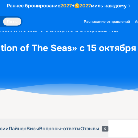
Раннее бронирование
2027
+
2027
миль каждому
рсии
Лайнер
Визы
Вопросы-ответы
Отзывы
0
Яхты
Расписание отправлений
А
ation of The Seas» с 15 октября по 18 октября 2027 года
ion of The Seas» с 15 октября
рсии
Лайнер
Визы
Вопросы-ответы
Отзывы
0