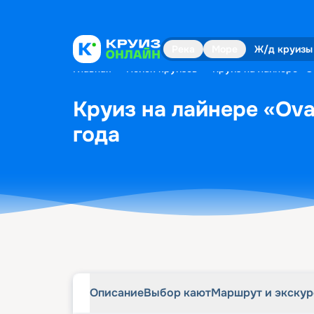
Описание
Выбор кают
Маршрут и экску
Река
Море
Ж/д круизы
Главная
•
Поиск круизов
•
Круиз на лайнере «Ov
Круиз на лайнере «Ovat
года
Описание
Выбор кают
Маршрут и экску