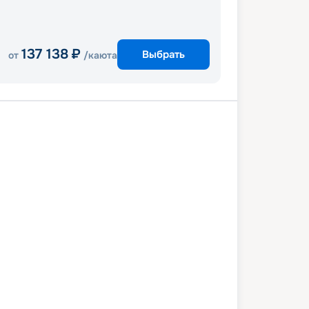
137 138
₽
Выбрать
от
/каюта
нджелес
Энсенада
Лос-Анджелес
5 октября 2027
пт
4
дн
/
3
нч
18 октября 2027
пн
Ovation of The Seas
СТАНДАРТ
 снижена на
12
%
/ Выгода
5 441
₽
 948
₽
/ чел