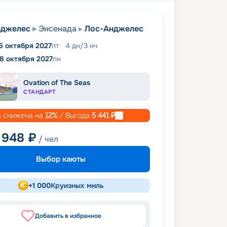
нджелес
Энсенада
Лос-Анджелес
5 октября 2027
пт
4
дн
/
3
нч
18 октября 2027
пн
Ovation of The Seas
СТАНДАРТ
 снижена на
12
%
/ Выгода
5 441
₽
 948
₽
/ чел
Выбор каюты
+
1 000
Круизных миль
Добавить в избранное