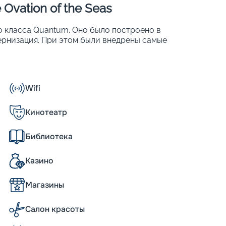
Ovation of the Seas
но класса Quantum. Оно было построено в
дернизация. При этом были внедрены самые
8-палубном корабле находится 2 095 кают,
4 905 человек. Другие особенности:
Wifi
Кинотеатр
Библиотека
the Seas впечатляет как снаружи, так и
уманность и заботу о будущих пассажирах.
Казино
актеристиками. Его длина составляет 348
х предусмотрено 2 090 кают разного
Магазины
о заказать внутренние, дороже обойдутся
те, кто лишен возможности наслаждаться
и, не будут сильно ущемлены. Во
Салон красоты
гия «виртуальный балкон». Одну из стен
видео с наружных камер. Всего на корабле