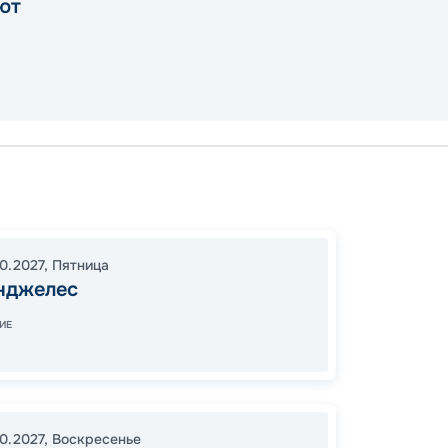
ют
Лос-А
16:00
1
10.2027
,
Пятница
07:00
нджелес
ИЕ
Цена
38
от
10.2027
,
Воскресенье