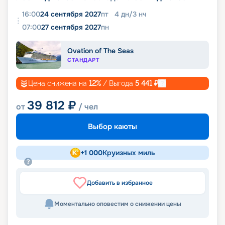
16:00
24 сентября 2027
пт
4
дн
/
3
нч
07:00
27 сентября 2027
пн
Ovation of The Seas
СТАНДАРТ
Цена снижена на
12
%
/ Выгода
5 441
₽
39 812
₽
от
/ чел
Выбор каюты
+
1 000
Круизных миль
Добавить в избранное
Моментально оповестим о снижении цены