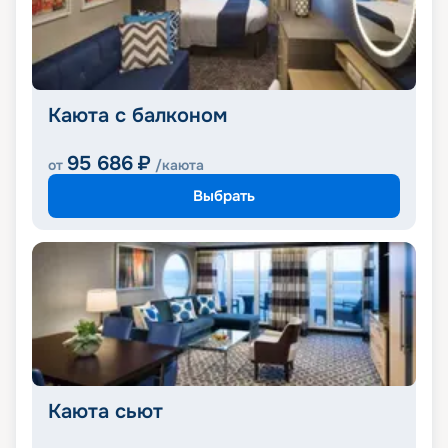
Каюта с балконом
95 686
₽
от
/каюта
Выбрать
Каюта сьют