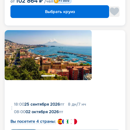
102 864
₽
от
/чел
+1 000
Выбрать круиз
18:00
25 сентября 2026
пт
8
дн
/
7
нч
08:00
02 октября 2026
пт
Вы посетите 4 страны: