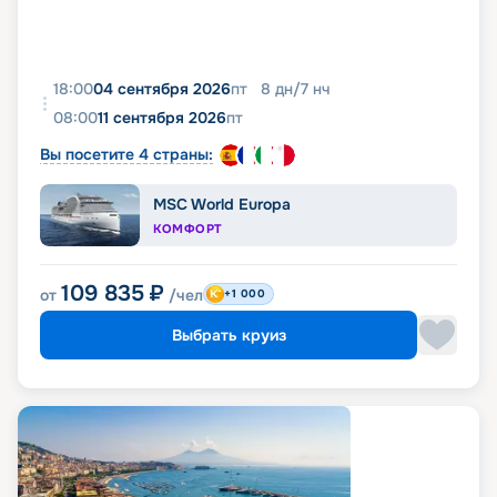
18:00
04 сентября 2026
пт
8
дн
/
7
нч
08:00
11 сентября 2026
пт
Вы посетите 4 страны:
MSC World Europa
КОМФОРТ
109 835
₽
от
/чел
+1 000
Выбрать круиз