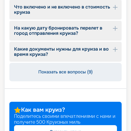
достоинств, расписание отправлений и другая
Что включено и не включено в стоимость
значимая информация. Если вы хотите купить
круиза
тур по более выгодной цене, воспользуйтесь
ранним бронированием. Оставляйте заявку на
сайте и планируйте незабываемый отдых.
На какую дату бронировать перелет в
город отправления круиза?
Какие документы нужны для круиза и во
время круиза?
Показать все вопросы (9)
Как вам круиз?
Поделитесь своими впечатлениями с нами и
получите
500
Круизных миль