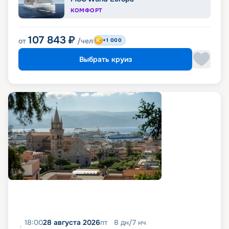
КОМФОРТ
107 843
₽
от
/чел
+1 000
Выбрать круиз
18:00
28 августа 2026
пт
8
дн
/
7
нч