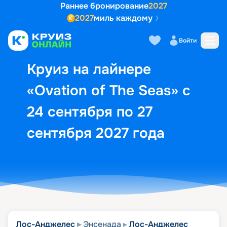
Раннее бронирование
2027
2027
миль каждому
Описание
Выбор кают
Маршрут и экск
Войти
Круиз на лайнере
«Ovation of The Seas» с
24 сентября по 27
сентября 2027 года
Лос-Анджелес
Энсенада
Лос-Анджелес