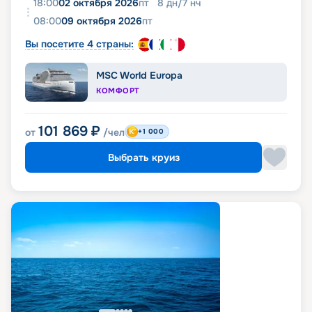
18:00
02 октября 2026
пт
8
дн
/
7
нч
08:00
09 октября 2026
пт
Вы посетите 4 страны:
MSC World Europa
КОМФОРТ
101 869
₽
от
/чел
+1 000
Выбрать круиз