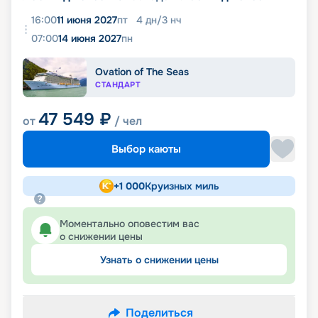
16:00
11 июня 2027
пт
4
дн
/
3
нч
07:00
14 июня 2027
пн
Ovation of The Seas
СТАНДАРТ
47 549
₽
от
/ чел
Выбор каюты
+
1 000
Круизных миль
Моментально оповестим вас
о снижении цены
Узнать о снижении цены
Поделиться