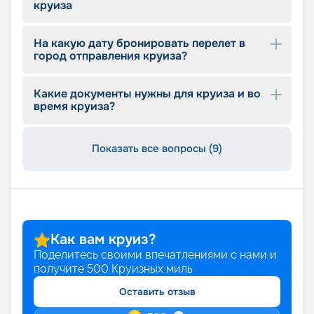
круиза
тур по более выгодной цене, воспользуйтесь
ранним бронированием. Оставляйте заявку на
сайте и планируйте незабываемый отдых.
На какую дату бронировать перелет в
город отправления круиза?
Какие документы нужны для круиза и во
время круиза?
Показать все вопросы (9)
Как вам круиз?
Поделитесь своими впечатлениями с нами и
получите
500
Круизных миль
Оставить отзыв