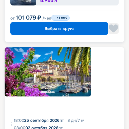
КОМФОРТ
101 079
₽
от
/чел
+1 000
Выбрать круиз
18:00
25 сентября 2026
пт
8
дн
/
7
нч
08:00
02 октября 2026
пт