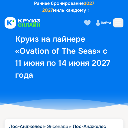
Раннее бронирование
2027
2027
миль каждому
Описание
Выбор кают
Маршрут и экск
Войти
Круиз на лайнере
«Ovation of The Seas» с
11 июня по 14 июня 2027
года
Лос-Анджелес
Энсенада
Лос-Анджелес