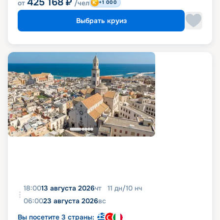
425 168
₽
от
/чел
+1 000
Выбрать круиз
18:00
13 августа 2026
чт
11
дн
/
10
нч
06:00
23 августа 2026
вс
Вы посетите 3 страны: