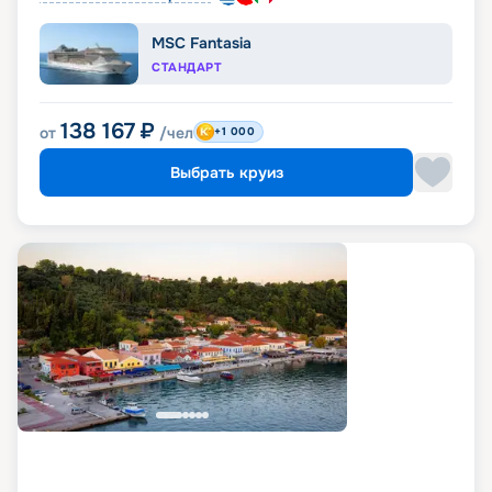
MSC Fantasia
СТАНДАРТ
138 167
₽
от
/чел
+1 000
Выбрать круиз