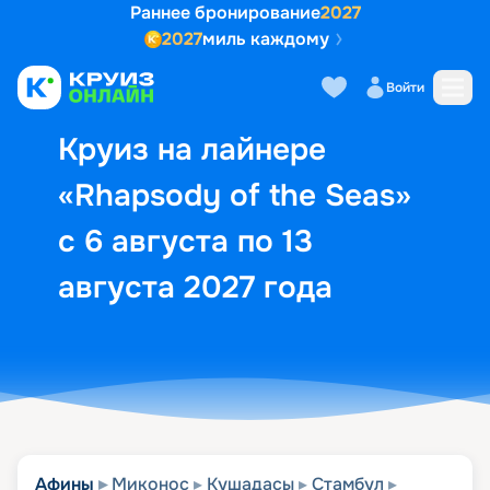
Раннее бронирование
2027
2027
миль каждому
Описание
Выбор кают
Маршрут и экск
Войти
Круиз на лайнере
«Rhapsody of the Seas»
с 6 августа по 13
августа 2027 года
Афины
Миконос
Кушадасы
Стамбул