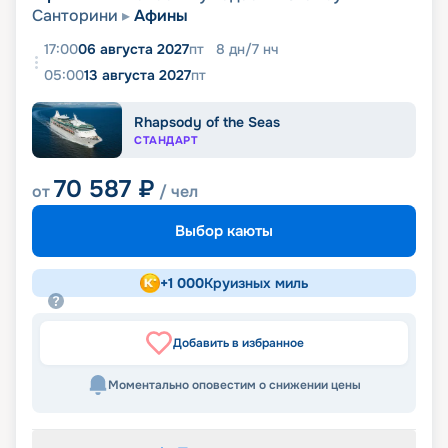
Санторини
Афины
17:00
06 августа 2027
пт
8
дн
/
7
нч
05:00
13 августа 2027
пт
Rhapsody of the Seas
СТАНДАРТ
70 587
₽
от
/ чел
Выбор каюты
+
1 000
Круизных миль
Добавить в избранное
Моментально оповестим о снижении цены