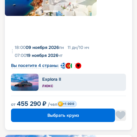
18:00
09 ноября 2026
пн
11
дн
/
10
нч
07:00
19 ноября 2026
чт
Вы посетите 4 страны:
Explora II
ЛЮКС
455 290
₽
от
/чел
+1 000
Выбрать круиз