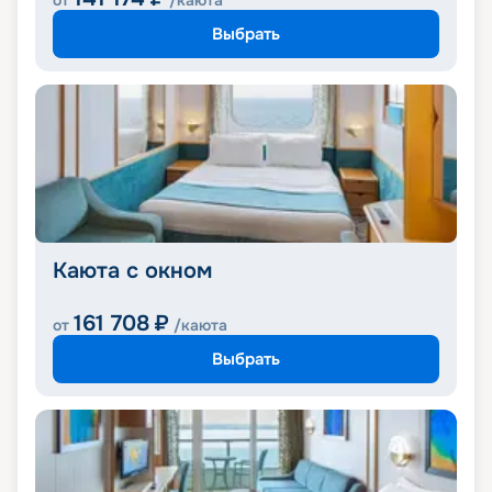
от
/каюта
Выбрать
Каюта с окном
161 708
₽
от
/каюта
Выбрать