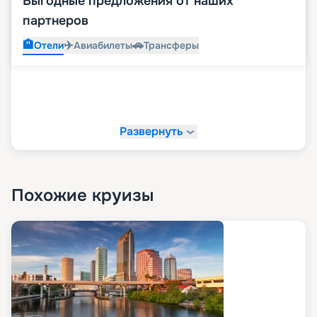
Выгодные предложения от наших
партнеров
🏨
✈️
🚗
Отели
Авиабилеты
Трансферы
Развернуть
Похожие круизы