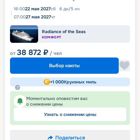
16:00
22 мая 2027
сб
6
дн
/
5
нч
07:00
27 мая 2027
чт
Radiance of the Seas
КОМФОРТ
38 872
₽
от
/ чел
Выбор каюты
+
1 000
Круизных миль
Моментально оповестим вас
о снижении цены
Узнать о снижении цены
Поделиться