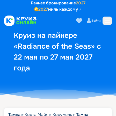
Раннее бронирование
2027
2027
миль каждому
Описание
Выбор кают
Маршрут и экск
Войти
Круиз на лайнере
«Radiance of the Seas» с
22 мая по 27 мая 2027
года
Тампа
Коста Майя
Косумель
Тампа