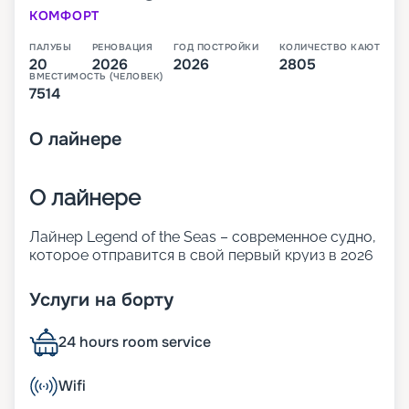
КОМФОРТ
ПАЛУБЫ
РЕНОВАЦИЯ
ГОД ПОСТРОЙКИ
КОЛИЧЕСТВО КАЮТ
20
2026
2026
2805
ВМЕСТИМОСТЬ (ЧЕЛОВЕК)
7514
О
лайнере
О лайнере
Лайнер Legend of the Seas – современное судно,
которое отправится в свой первый круиз в 2026
году. Оно относится к новому классу. Icon
превышает по размерам и показателям
Услуги на борту
комфорта корабли Oasis. 20 палуб лайнера
готовы предложить огромное количество
24 hours room service
ресторанов и баров, развлечений для взрослых
и детей, а также комфортабельные каюты разных
классов.
Wifi
В 2026 году лайнер отправится в свои первые