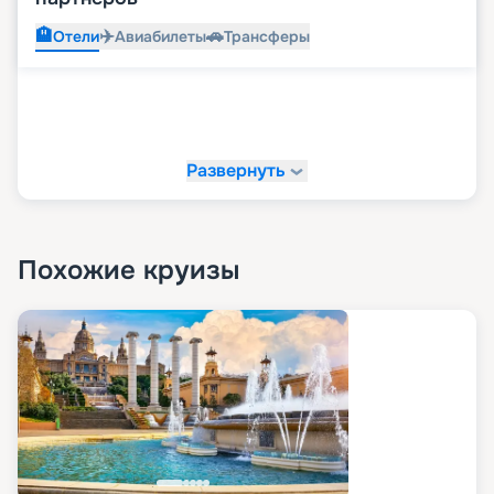
🏨
✈️
🚗
Отели
Авиабилеты
Трансферы
Развернуть
Похожие круизы