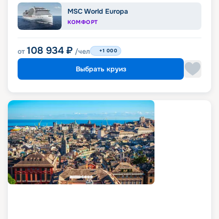
MSC World Europa
КОМФОРТ
108 934
₽
от
/чел
+1 000
Выбрать круиз