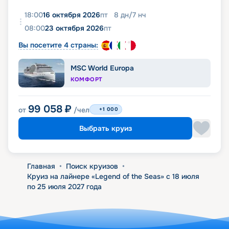
18:00
16 октября 2026
пт
8
дн
/
7
нч
08:00
23 октября 2026
пт
Вы посетите 4 страны:
MSC World Europa
КОМФОРТ
99 058
₽
от
/чел
+1 000
Выбрать круиз
Главная
•
Поиск круизов
•
Круиз на лайнере «Legend of the Seas» с 18 июля
по 25 июля 2027 года