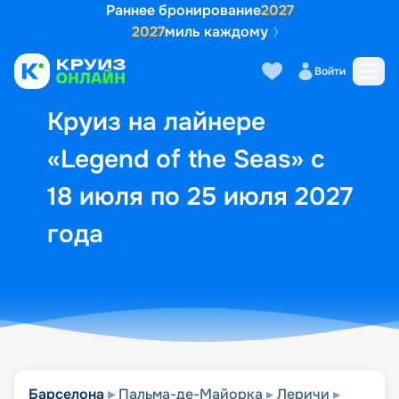
Раннее бронирование
2027
2027
миль каждому
Описание
Выбор кают
Маршрут и экск
Войти
Круиз на лайнере
«Legend of the Seas» с
18 июля по 25 июля 2027
года
Барселона
Пальма-де-Майорка
Леричи