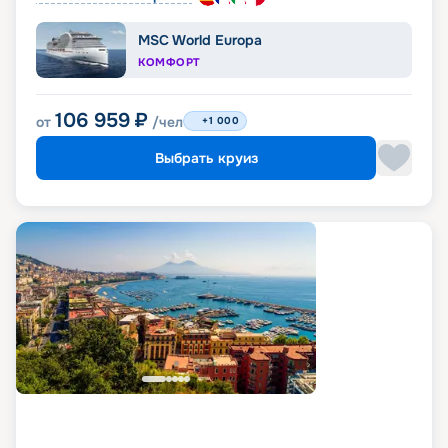
MSC World Europa
КОМФОРТ
106 959
₽
от
/чел
+1 000
Выбрать круиз