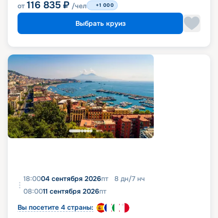
116 835
₽
от
/чел
+1 000
Выбрать круиз
18:00
04 сентября 2026
пт
8
дн
/
7
нч
08:00
11 сентября 2026
пт
Вы посетите 4 страны: