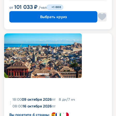
101 033
₽
от
/чел
+1 000
Выбрать круиз
18:00
09 октября 2026
пт
8
дн
/
7
нч
08:00
16 октября 2026
пт
Вы посетите 4 страны: