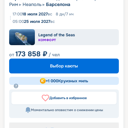
Рим
Неаполь
Барселона
17:00
18 июля 2027
вс
8
дн
/
7
нч
05:00
25 июля 2027
вс
Legend of the Seas
КОМФОРТ
173 858
₽
от
/ чел
Выбор каюты
+
1 000
Круизных миль
Добавить в избранное
Моментально оповестим о снижении цены