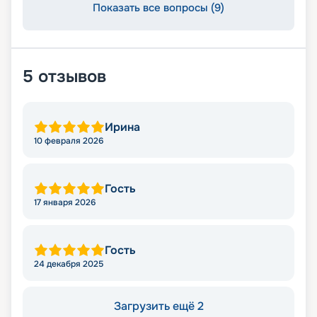
Показать все вопросы (9)
5
отзывов
Ирина
10 февраля 2026
Гость
17 января 2026
Гость
24 декабря 2025
Загрузить ещё 2