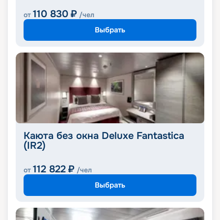
110 830
₽
от
/чел
Выбрать
Каюта без окна Deluxe Fantastica
(IR2)
112 822
₽
от
/чел
Выбрать