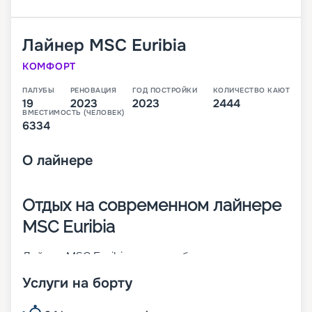
Лайнер
MSC Euribia
КОМФОРТ
ПАЛУБЫ
РЕНОВАЦИЯ
ГОД ПОСТРОЙКИ
КОЛИЧЕСТВО КАЮТ
19
2023
2023
2444
ВМЕСТИМОСТЬ (ЧЕЛОВЕК)
6334
О
лайнере
Отдых на современном лайнере
MSC Euribia
Лайнер MSC Euribia – 19-палубное современное
судно, которое работает на СПГ (сжиженном
Услуги на борту
природном газе). Оно было построено в 2023
году. Дизайн выбран в ходе мирового конкурса.