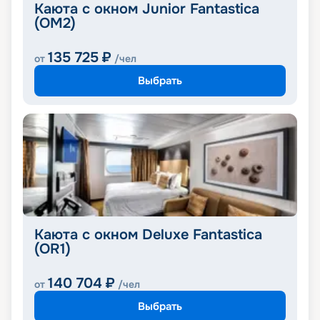
Каюта с окном Junior Fantastica
(OM2)
135 725
₽
от
/чел
Выбрать
Каюта с окном Deluxe Fantastica
(OR1)
140 704
₽
от
/чел
Выбрать