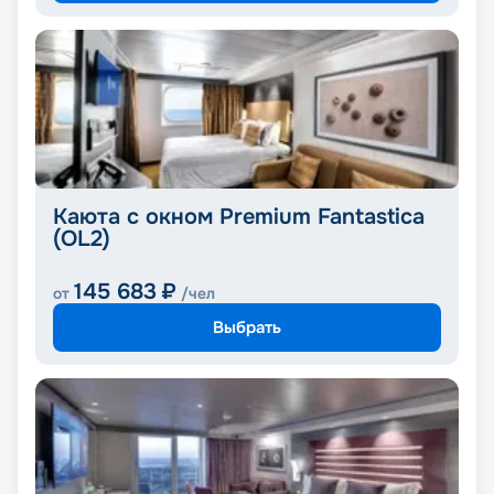
Каюта с окном Premium Fantastica
(OL2)
145 683
₽
от
/чел
Выбрать