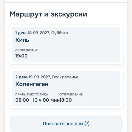
Маршрут и экскурсии
1
день
18.09.2027
,
Суббота
Киль
ОТПРАВЛЕНИЕ
19:00
2
день
19.09.2027
,
Воскресенье
Копенгаген
ПРИБЫТИЕ
СТОЯНКА
ОТПРАВЛЕНИЕ
08:00
10 ч 00 мин
18:00
Показать все дни (7)