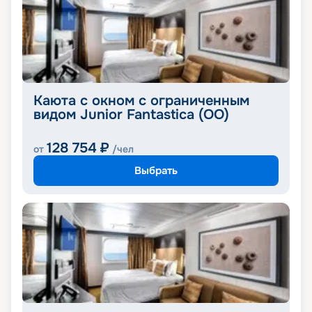
Каюта с окном с ограниченным
видом Junior Fantastica (OO)
128 754
₽
от
/чел
Выбрать