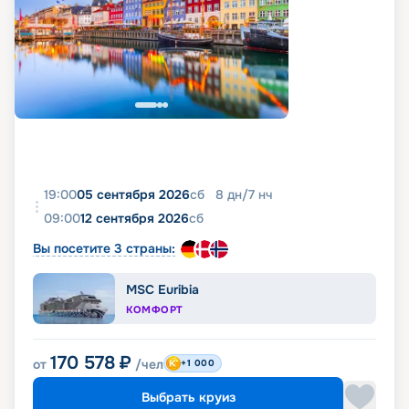
19:00
05 сентября 2026
сб
8
дн
/
7
нч
09:00
12 сентября 2026
сб
Вы посетите 3 страны:
MSC Euribia
КОМФОРТ
170 578
₽
от
/чел
+1 000
Выбрать круиз