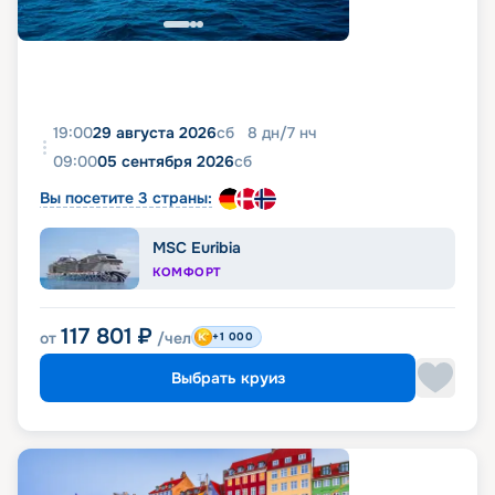
19:00
29 августа 2026
сб
8
дн
/
7
нч
09:00
05 сентября 2026
сб
Вы посетите 3 страны:
MSC Euribia
КОМФОРТ
117 801
₽
от
/чел
+1 000
Выбрать круиз