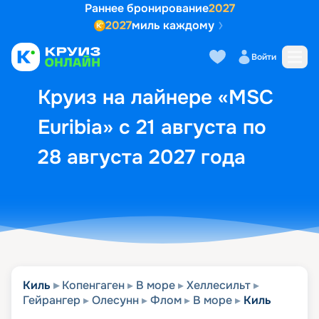
Раннее бронирование
2027
2027
миль каждому
Описание
Выбор кают
Маршрут и экск
Войти
Круиз на лайнере «MSC
Euribia» с 21 августа по
28 августа 2027 года
Киль
Копенгаген
В море
Хеллесильт
Гейрангер
Олесунн
Флом
В море
Киль