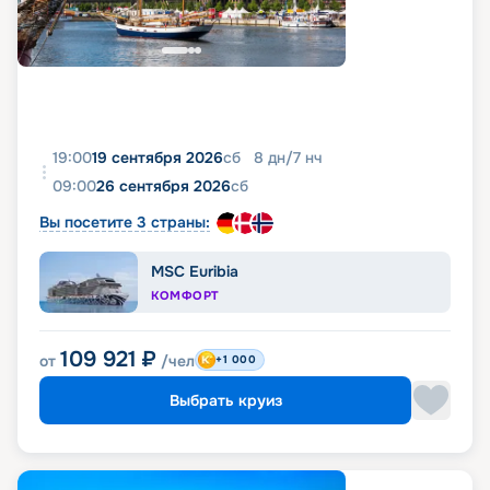
19:00
19 сентября 2026
сб
8
дн
/
7
нч
09:00
26 сентября 2026
сб
Вы посетите 3 страны:
MSC Euribia
КОМФОРТ
109 921
₽
от
/чел
+1 000
Выбрать круиз