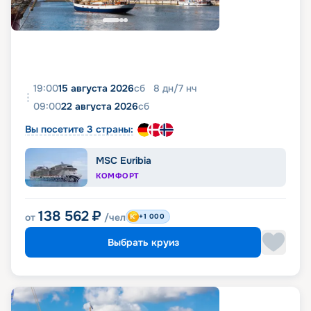
19:00
15 августа 2026
сб
8
дн
/
7
нч
09:00
22 августа 2026
сб
Вы посетите 3 страны:
MSC Euribia
КОМФОРТ
138 562
₽
от
/чел
+1 000
Выбрать круиз