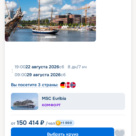
19:00
22 августа 2026
сб
8
дн
/
7
нч
09:00
29 августа 2026
сб
Вы посетите 3 страны:
MSC Euribia
КОМФОРТ
150 414
₽
от
/чел
+1 000
Выбрать круиз