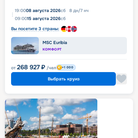
19:00
08 августа 2026
сб
8
дн
/
7
нч
09:00
15 августа 2026
сб
Вы посетите 3 страны:
MSC Euribia
КОМФОРТ
268 927
₽
от
/чел
+1 000
Выбрать круиз