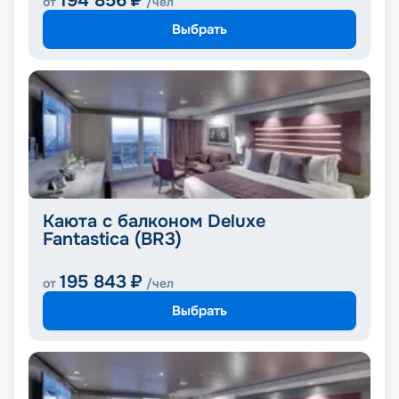
194 856
₽
от
/чел
Выбрать
Каюта с балконом Deluxe
Fantastica (BR3)
195 843
₽
от
/чел
Выбрать