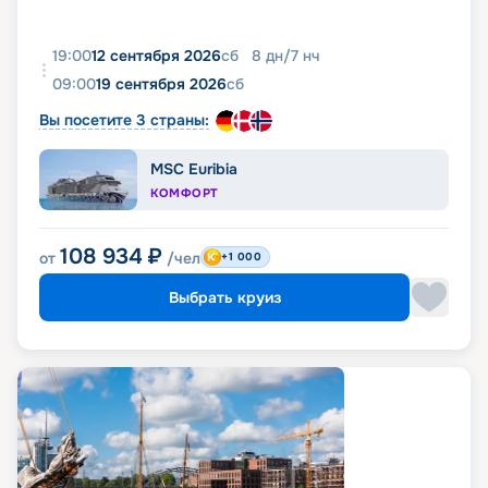
19:00
12 сентября 2026
сб
8
дн
/
7
нч
09:00
19 сентября 2026
сб
Вы посетите 3 страны:
MSC Euribia
КОМФОРТ
108 934
₽
от
/чел
+1 000
Выбрать круиз