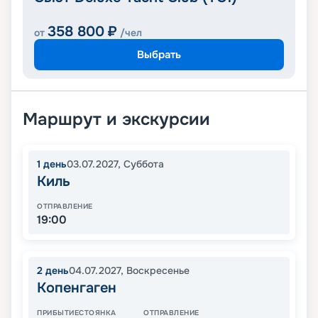
358 800
₽
от
/чел
Выбрать
Маршрут и экскурсии
1
день
03.07.2027
,
Суббота
Киль
ОТПРАВЛЕНИЕ
19:00
2
день
04.07.2027
,
Воскресенье
Копенгаген
ПРИБЫТИЕ
СТОЯНКА
ОТПРАВЛЕНИЕ