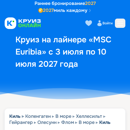
Раннее бронирование
2027
2027
миль каждому
Описание
Выбор кают
Маршрут и экск
Войти
Круиз на лайнере «MSC
Euribia» с 3 июля по 10
июля 2027 года
Киль
Копенгаген
В море
Хеллесильт
Гейрангер
Олесунн
Флом
В море
Киль