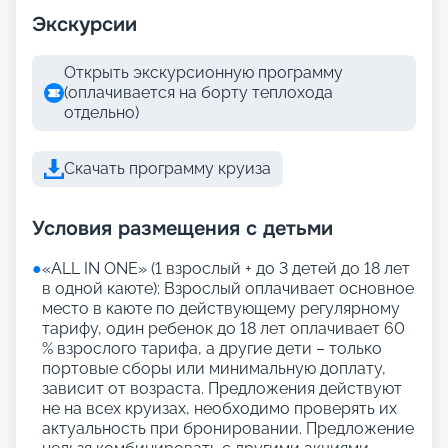
Экскурсии
Открыть экскурсионную программу
(оплачивается на борту теплохода
отдельно)
Скачать программу круиза
Условия размещения с детьми
●
«АLL IN ONE» (1 взрослый + до 3 детей до 18 лет
в одной каюте): Взрослый оплачивает основное
место в каюте по действующему регулярному
тарифу, один ребенок до 18 лет оплачивает 60
% взрослого тарифа, а другие дети – только
портовые сборы или минимальную доплату,
зависит от возраста. Предложения действуют
не на всех круизах, необходимо проверять их
актуальность при бронировании. Предложение