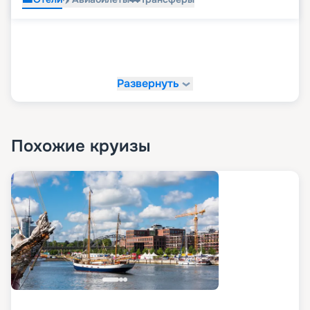
Развернуть
Похожие круизы