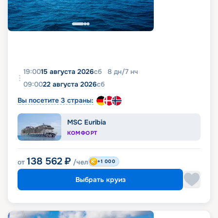
19:00
15 августа 2026
сб
8
дн
/
7
нч
09:00
22 августа 2026
сб
Вы посетите 3 страны:
MSC Euribia
КОМФОРТ
138 562
₽
от
/чел
+1 000
Выбрать круиз