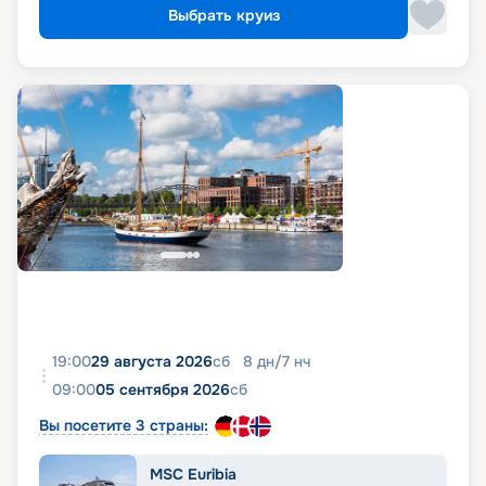
Выбрать круиз
19:00
29 августа 2026
сб
8
дн
/
7
нч
09:00
05 сентября 2026
сб
Вы посетите 3 страны:
MSC Euribia