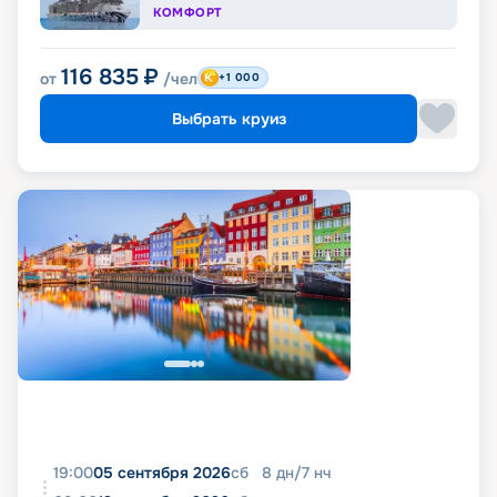
КОМФОРТ
116 835
₽
от
/чел
+1 000
Выбрать круиз
19:00
05 сентября 2026
сб
8
дн
/
7
нч