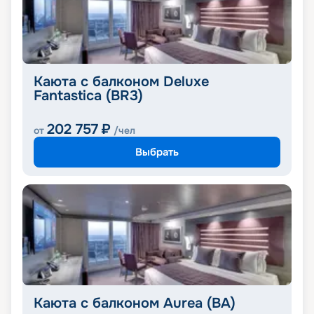
Каюта с балконом Deluxe
Fantastica (BR3)
202 757
₽
от
/чел
Выбрать
Каюта с балконом Aurea (BA)