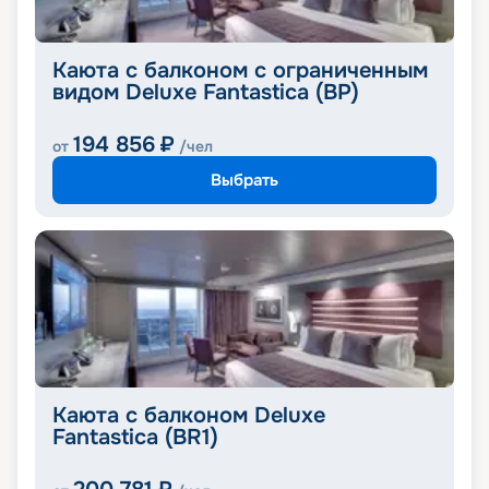
Каюта с балконом c ограниченным
видом Deluxe Fantastica (BP)
194 856
₽
от
/чел
Выбрать
Каюта с балконом Deluxe
Fantastica (BR1)