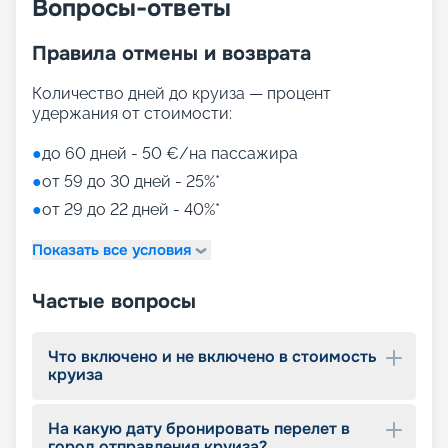
Вопросы-ответы
Правила отмены и возврата
Количество дней до круиза — процент
удержания от стоимости:
●
до 60 дней - 50 €/на пассажира
●
от 59 до 30 дней - 25%*
●
от 29 до 22 дней - 40%*
Показать все условия
Частые вопросы
Что включено и не включено в стоимость
круиза
На какую дату бронировать перелет в
город отправления круиза?