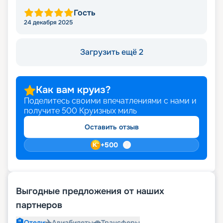
Гость
24 декабря 2025
Загрузить ещё 2
Как вам круиз?
Поделитесь своими впечатлениями с нами и
получите
500
Круизных миль
Оставить отзыв
+
500
Выгодные предложения от наших
партнеров
🏨
✈️
🚗
Отели
Авиабилеты
Трансферы