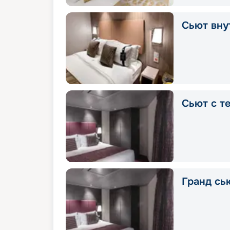
Сьют вну
Сьют с т
Гранд сь