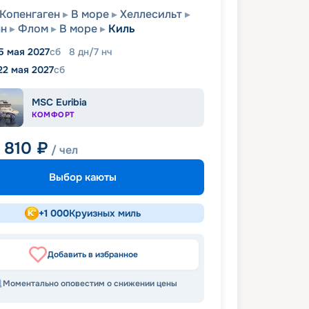
Копенгаген
В море
Хеллесильт
нн
Флом
В море
Киль
5 мая 2027
сб
8
дн
/
7
нч
22 мая 2027
сб
MSC Euribia
КОМФОРТ
8 810
₽
/ чел
Выбор каюты
+
1 000
Круизных миль
Добавить в избранное
Моментально оповестим о снижении цены