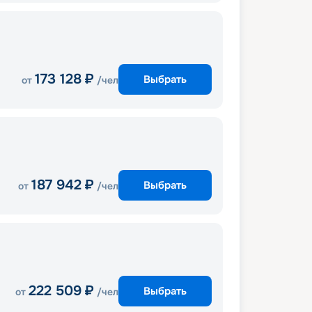
173 128
₽
Выбрать
от
/чел
187 942
₽
Выбрать
от
/чел
222 509
₽
Выбрать
от
/чел