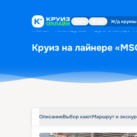
Описание
Выбор кают
Маршрут и экску
Река
Море
Ж/д круизы
Главная
•
Поиск круизов
•
Круиз на лайнере «MS
Круиз на лайнере «MSC 
Описание
Выбор кают
Маршрут и экску