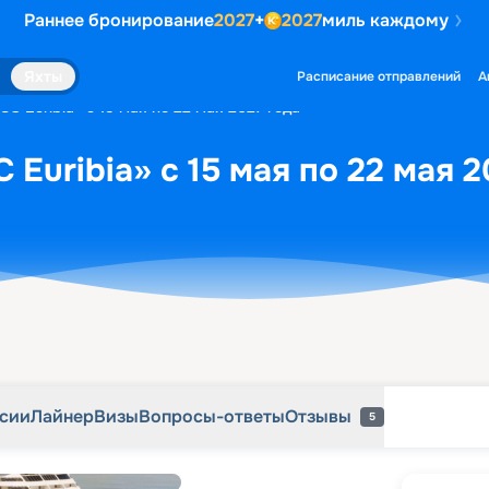
Раннее бронирование
2027
+
2027
миль каждому
рсии
Лайнер
Визы
Вопросы-ответы
Отзывы
5
Яхты
Расписание отправлений
А
C Euribia» с 15 мая по 22 мая 2027 года
Euribia» с 15 мая по 22 мая 2
рсии
Лайнер
Визы
Вопросы-ответы
Отзывы
5