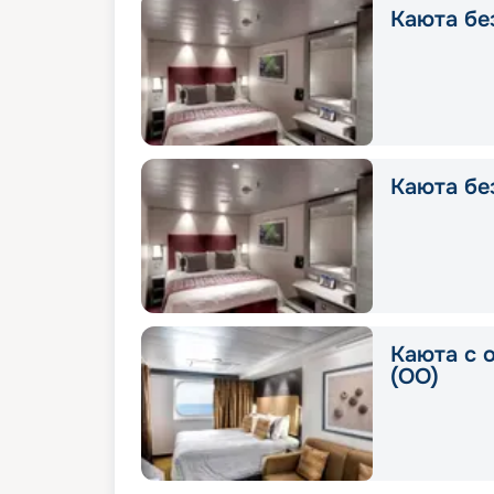
Каюта без
Каюта без
Каюта с 
(OO)