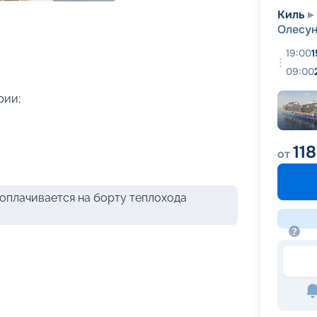
+
29
фотографий
Киль
Олесу
19:00
1
09:00
рии;
11
от
оплачивается на борту теплохода