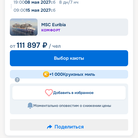
19:00
08 мая 2027
сб
8
дн
/
7
нч
09:00
15 мая 2027
сб
MSC Euribia
КОМФОРТ
111 897
₽
от
/ чел
Выбор каюты
+
1 000
Круизных миль
Добавить в избранное
Моментально оповестим о снижении цены
Поделиться