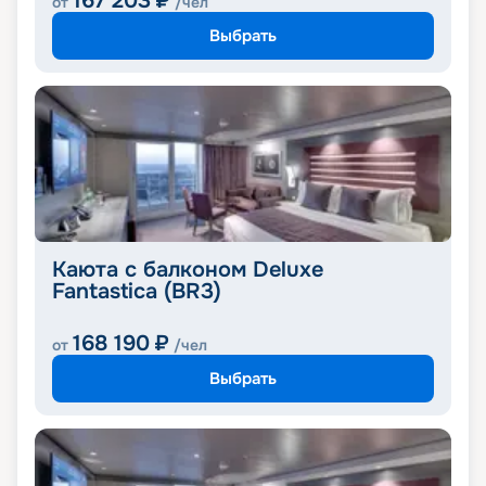
167 203
₽
от
/чел
Выбрать
Каюта с балконом Deluxe
Fantastica (BR3)
168 190
₽
от
/чел
Выбрать