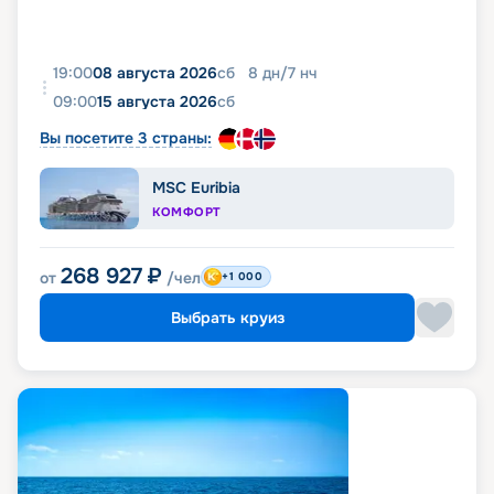
19:00
08 августа 2026
сб
8
дн
/
7
нч
09:00
15 августа 2026
сб
Вы посетите 3 страны:
MSC Euribia
КОМФОРТ
268 927
₽
от
/чел
+1 000
Выбрать круиз