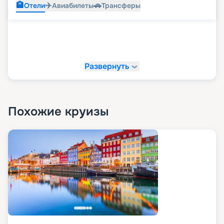
🏨
✈️
🚗
Отели
Авиабилеты
Трансферы
Развернуть
Похожие круизы