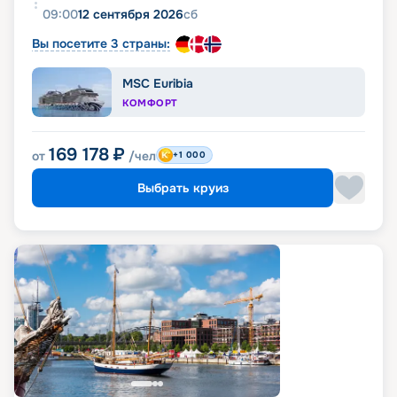
09:00
12 сентября 2026
сб
Вы посетите 3 страны:
MSC Euribia
КОМФОРТ
169 178
₽
от
/чел
+1 000
Выбрать круиз