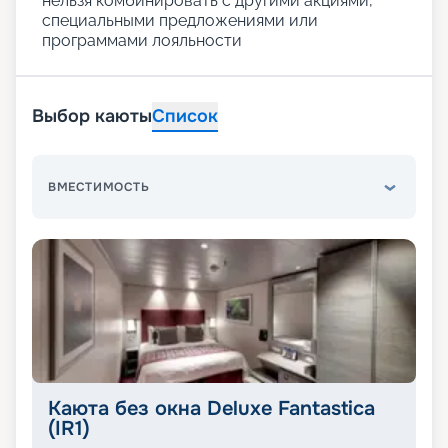
нельзя комбинировать с другими акциями,
специальными предложениями или
программами лояльности
Выбор каюты
Список
ВМЕСТИМОСТЬ
Каюта без окна Deluxe Fantastica
(IR1)