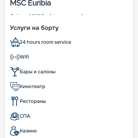
MSC Euribia
Лайнер MSC Euribia – 19-палубное современное
судно, которое работает на СПГ (сжиженном
Услуги на борту
природном газе). Оно было построено в 2023
году. Дизайн выбран в ходе мирового конкурса.
На корабле может находиться до 6 334 человек.
24 hours room service
Другие его характеристики:
• ширина – 43 м;
Wifi
• длина – 331 м;
• водоизмещение – около 172 тыс. т;
Бары и салоны
• осадка – 8,7 м;
• скорость – 22 узла;
• общее число кают – 2 444.
Кинотеатр
Условия на борту
Рестораны
Лайнер предлагает все необходимое, чтобы
СПА
круиз стал настоящим праздником. Вас без
сомнения приятно удивит крытый променад под
длинным светодиодным куполом с ресторанами
Казино
и бутиками в центре корабля. В театре вы