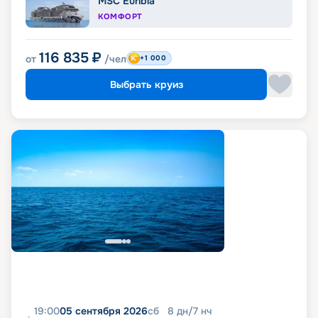
MSC Euribia
КОМФОРТ
116 835
₽
от
/чел
+1 000
Выбрать круиз
19:00
05 сентября 2026
сб
8
дн
/
7
нч