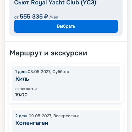
Сьют Royal Yacht Club (YC3)
555 335
₽
от
/чел
Выбрать
Маршрут и экскурсии
1
день
08.05.2027
,
Суббота
Киль
ОТПРАВЛЕНИЕ
19:00
2
день
09.05.2027
,
Воскресенье
Копенгаген