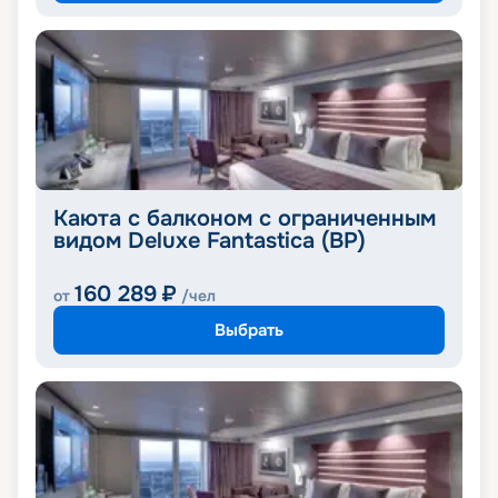
Каюта с балконом c ограниченным
видом Deluxe Fantastica (BP)
160 289
₽
от
/чел
Выбрать