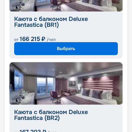
Каюта с балконом Deluxe
Fantastica (BR1)
166 215
₽
от
/чел
Выбрать
Каюта с балконом Deluxe
Fantastica (BR2)