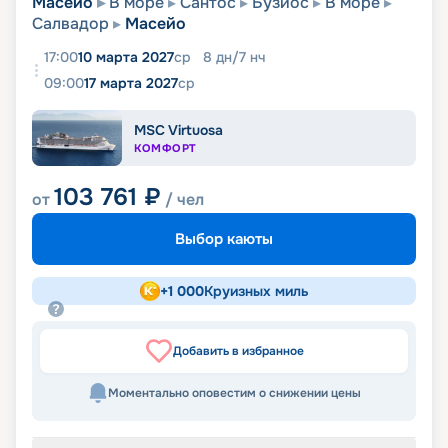
Масейо
В море
Сантос
Бузиос
В море
Салвадор
Масейо
17:00
10 марта 2027
ср
8
дн
/
7
нч
09:00
17 марта 2027
ср
MSC Virtuosa
КОМФОРТ
103 761
₽
от
/ чел
Выбор каюты
+
1 000
Круизных миль
Добавить в избранное
Моментально оповестим о снижении цены