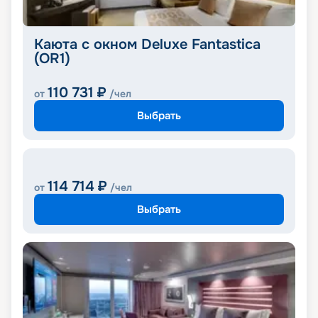
Каюта с окном Deluxe Fantastica
(OR1)
110 731
₽
от
/чел
Выбрать
114 714
₽
от
/чел
Выбрать