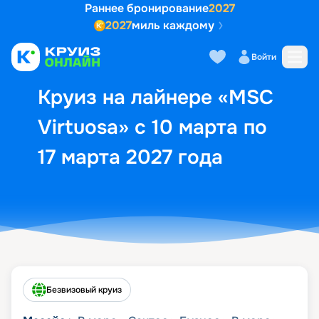
Раннее бронирование
2027
2027
миль каждому
Описание
Выбор кают
Маршрут и экск
Войти
Круиз на лайнере «MSC
Virtuosa» с 10 марта по
17 марта 2027 года
Безвизовый круиз