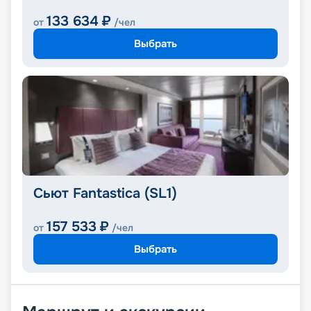
133 634
₽
от
/чел
Выбрать
Сьют Fantastica (SL1)
157 533
₽
от
/чел
Выбрать