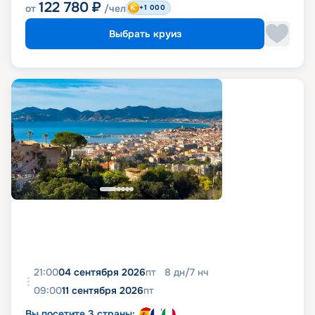
122 780
₽
от
/чел
+1 000
Выбрать круиз
21:00
04 сентября 2026
пт
8
дн
/
7
нч
09:00
11 сентября 2026
пт
Вы посетите 3 страны: