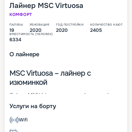
Лайнер
MSC Virtuosa
КОМФОРТ
ПАЛУБЫ
РЕНОВАЦИЯ
ГОД ПОСТРОЙКИ
КОЛИЧЕСТВО КАЮТ
19
2020
2020
2405
ВМЕСТИМОСТЬ (ЧЕЛОВЕК)
6334
О
лайнере
MSC Virtuosa – лайнер с
изюминкой
Лайнер MSC Virtuosa – четвертый круизный
корабль класса Meraviglia и десятый в мире по
Услуги на борту
величине. Он начал эксплуатироваться в мае
2010 года. На 19-палубном судне предусмотрено
2 405 кают разных категорий, в которых
Wifi
размещается до 6 334 пассажиров. Также на
борту находится 1 704 члена экипажа.