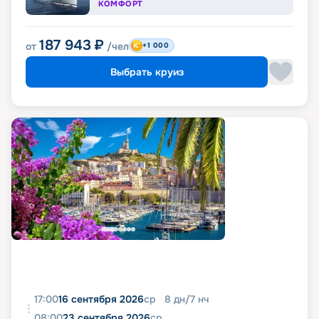
КОМФОРТ
187 943
₽
от
/чел
+1 000
Выбрать круиз
17:00
16 сентября 2026
ср
8
дн
/
7
нч
08:00
23 сентября 2026
ср