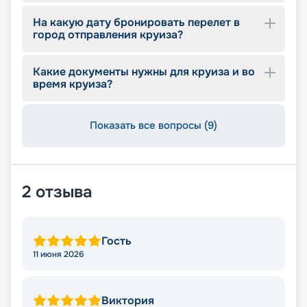
интерьеров, отзывы туристов и другие данные.
На какую дату бронировать перелет в
Опытные специалисты с удовольствием
город отправления круиза?
проконсультируют вас, помогут с оформлением
документов и проведением оплаты, будут
оказывать информационную поддержку на
Какие документы нужны для круиза и во
протяжении круиза. Бронируйте путевки и
время круиза?
отправляйтесь в сказочное путешествие на
лайнере из будущего!
Показать все вопросы (9)
2
отзыва
Гость
11 июня 2026
Виктория