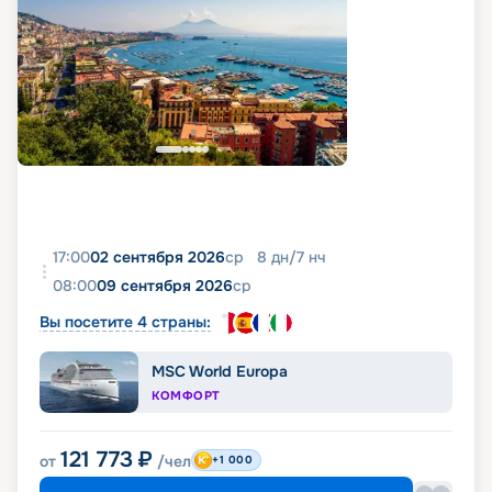
17:00
02 сентября 2026
ср
8
дн
/
7
нч
08:00
09 сентября 2026
ср
Вы посетите 4 страны:
MSC World Europa
КОМФОРТ
121 773
₽
от
/чел
+1 000