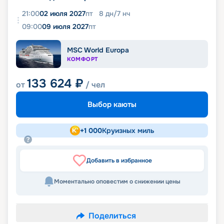
21:00
02 июля 2027
пт
8
дн
/
7
нч
09:00
09 июля 2027
пт
MSC World Europa
КОМФОРТ
133 624
₽
от
/ чел
Выбор каюты
+
1 000
Круизных миль
Добавить в избранное
Моментально оповестим о снижении цены
Поделиться