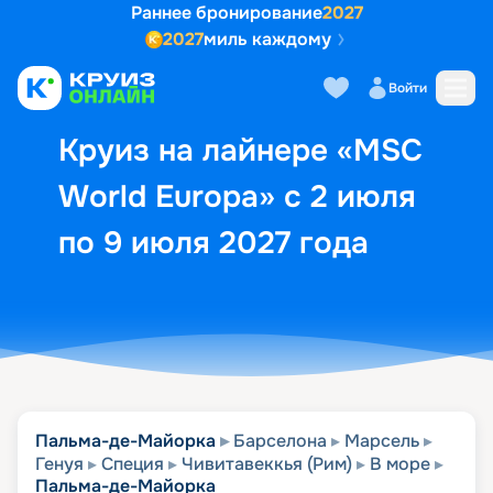
Раннее бронирование
2027
2027
миль каждому
Описание
Выбор кают
Маршрут и экск
Войти
Круиз на лайнере «MSC
World Europa» с 2 июля
по 9 июля 2027 года
Пальма-де-Майорка
Барселона
Марсель
Генуя
Специя
Чивитавеккья (Рим)
В море
Пальма-де-Майорка