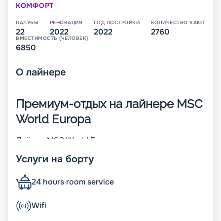
КОМФОРТ
ПАЛУБЫ
РЕНОВАЦИЯ
ГОД ПОСТРОЙКИ
КОЛИЧЕСТВО КАЮТ
22
2022
2022
2760
ВМЕСТИМОСТЬ (ЧЕЛОВЕК)
6850
О
лайнере
Премиум-отдых на лайнере MSC
World Europa
Лайнер MSC World Europa – первое судно из
линейки премиум-класса, которую
Услуги на борту
запланировала компания MSC Cruises. Оно было
построено во Франции в 2022 году. При его
создании использовались инновационные
24 hours room service
разработки, которые направлены на
обеспечение комфорта пассажиров и
Wifi
повышение показателей экологичности. В 2 760
комфортабельных каютах может разместиться 6