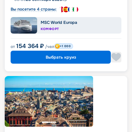
Вы посетите 4 страны:
MSC World Europa
КОМФОРТ
154 364
₽
от
/чел
+1 000
Выбрать круиз