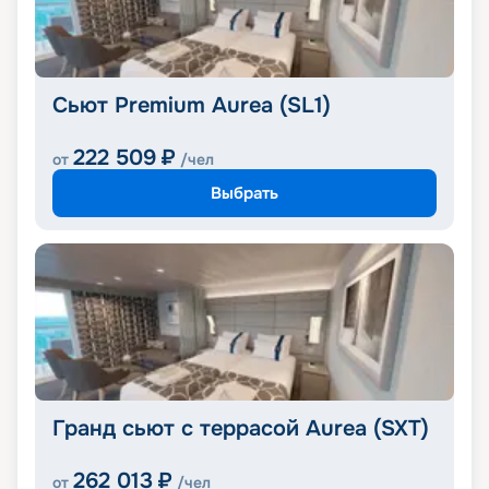
Сьют Premium Aurea (SL1)
222 509
₽
от
/чел
Выбрать
Гранд сьют с террасой Aurea (SXT)
262 013
₽
от
/чел