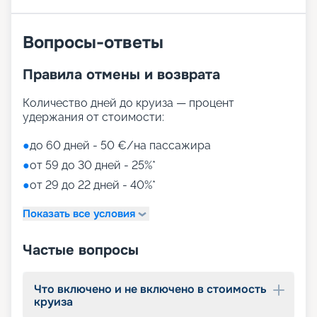
• сухая спиральная горка Venom Drop для спуска
пассажиров высотой в 11 палуб;
• 90-метровая прогулочная зона на открытой
Вопросы-ответы
корме;
• променад с магазинами и ресторанами,
Правила отмены и возврата
накрытый светодиодным куполом;
• Duti-free shopping;
• MSC Aurea Spa – огромный выбор Spa-
Количество дней до круиза — процент
процедур на площади 1000 м2;
удержания от стоимости:
• тренажерный зал с оборудованием Technogym;
• игровые зоны от LEGO;
●
до 60 дней - 50 €/на пассажира
• детский клуб Chicco.
●
от 59 до 30 дней - 25%*
●
от 29 до 22 дней - 40%*
Путешествуйте с
«Круиз.онлайн»
Показать все условия
Наша компания предлагает купить путевки на
Частые вопросы
круизы MSC World Europa не выходя из дома. На
нашем сайте вы найдете всю необходимую
информацию для выбора тура: расписание
Что включено и не включено в стоимость
круизов на 2026 - 2027 г., характеристики
круиза
лайнера, описание кают, цены на путевки, фото