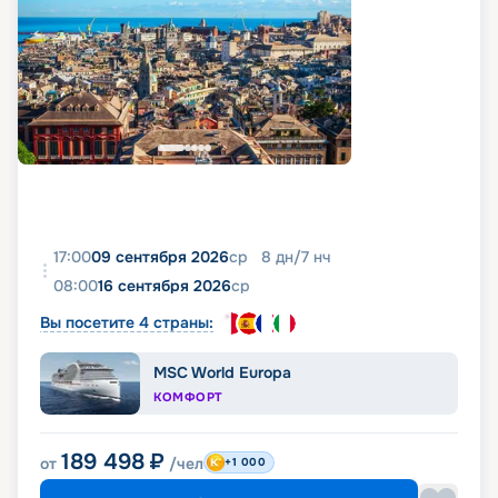
17:00
09 сентября 2026
ср
8
дн
/
7
нч
08:00
16 сентября 2026
ср
Вы посетите 4 страны:
MSC World Europa
КОМФОРТ
189 498
₽
от
/чел
+1 000