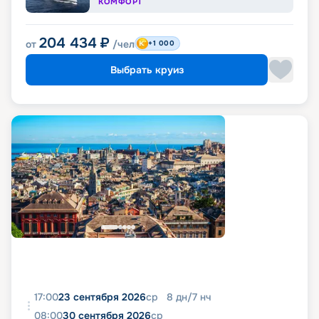
КОМФОРТ
204 434
₽
от
/чел
+1 000
Выбрать круиз
17:00
23 сентября 2026
ср
8
дн
/
7
нч
08:00
30 сентября 2026
ср