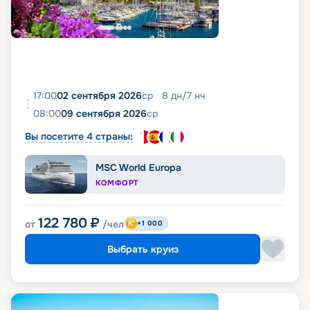
17:00
02 сентября 2026
ср
8
дн
/
7
нч
08:00
09 сентября 2026
ср
Вы посетите 4 страны:
MSC World Europa
КОМФОРТ
122 780
₽
от
/чел
+1 000
Выбрать круиз