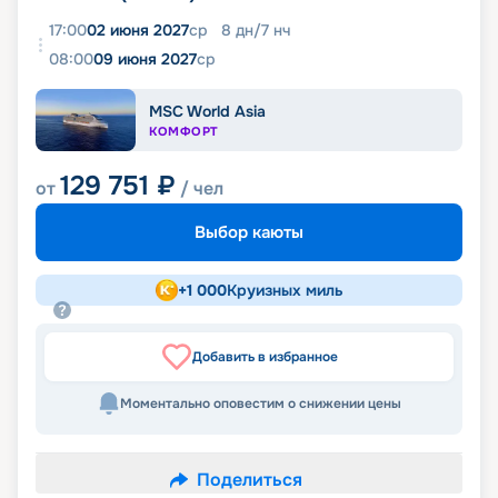
17:00
02 июня 2027
ср
8
дн
/
7
нч
08:00
09 июня 2027
ср
MSC World Asia
КОМФОРТ
129 751
₽
от
/ чел
Выбор каюты
+
1 000
Круизных миль
Добавить в избранное
Моментально оповестим о снижении цены
Поделиться