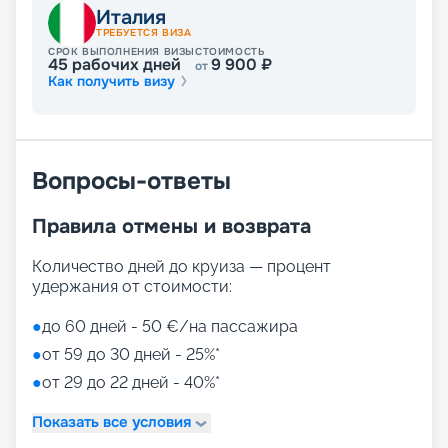
Развлечения на лайнере
Италия
ТРЕБУЕТСЯ ВИЗА
СРОК ВЫПОЛНЕНИЯ ВИЗЫ
СТОИМОСТЬ
45
рабочих дней
9 900
₽
от
Как получить визу
Лайнер предлагает огромное разнообразие
развлечений, от раслебления в спа-зонах до
активных спортивных игр.
На выбор представлены такие пространства:
Zen District (оздоровительный и
Вопросы-ответы
релаксационный комплекс только для взрослых)
Family District (с 10 детскими площадками/
Правила отмены и возврата
бассейнами, клубами, игровыми зонами)
Family Sundeck (зона для загара, подходящая
для детей)
Количество дней до круиза — процент
Aquapark (с открытыми игровыми
удержания от стоимости:
площадками, бассейнами-лягушатниками,
водными пушками, 3 водными горками с
●
до 60 дней - 50 €/на пассажира
эффектами виртуальной реальности)
●
от 59 до 30 дней - 25%*
мини-гольф и теннис
●
от 29 до 22 дней - 40%*
7 бассейнов
11 джакузи
Показать все условия
детский внутренний комплекс,
спроектированный Lego & Chicco