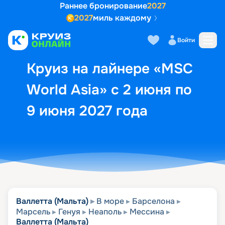
Раннее бронирование
2027
2027
миль каждому
Описание
Выбор кают
Маршрут и экск
Войти
Круиз на лайнере «MSC
World Asia» с 2 июня по
9 июня 2027 года
Валлетта (Мальта)
В море
Барселона
Марсель
Генуя
Неаполь
Мессина
Валлетта (Мальта)