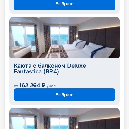
Выбрать
Каюта с балконом Deluxe
Fantastica (BR4)
162 264
₽
от
/чел
Выбрать