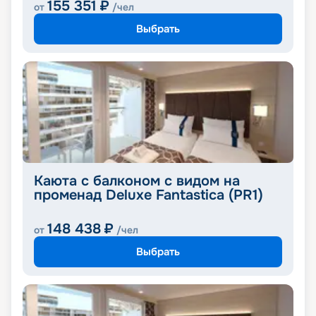
155 351
₽
от
/чел
Выбрать
Каюта с балконом с видом на
променад Deluxe Fantastica (PR1)
148 438
₽
от
/чел
Выбрать