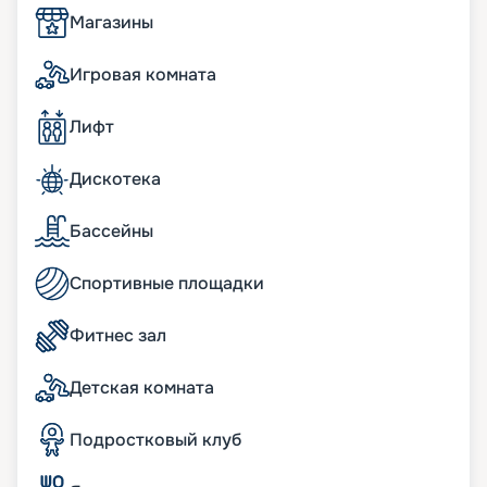
Магазины
К услугам пассажиров
Игровая комната
Лайнер сразу привлекает внимание необычной
Y-образной формой корпуса и размерами – в
Лифт
2760 каютах с удобством разместятся 6850
пассажиров. Каждая из палуб носит имя
европейского города. Дизайн интерьеров, с
Дискотека
обилием стекла и новаторских решений,
переносит туристов в будущее. Еще одна
Бассейны
особенность MSC World Europa – свой балкон
есть у 65 % кают. В каждой каюте –
индивидуальный санузел, кондиционер,
Спортивные площадки
интерактивное телевидение и прочие удобства,
необходимые для комфортного отдыха.
Фитнес зал
Питание на лайнере MSC World
Детская комната
Europa
Подростковый клуб
В стоимость путевки входит полноценное
питание по системе «все включено», с