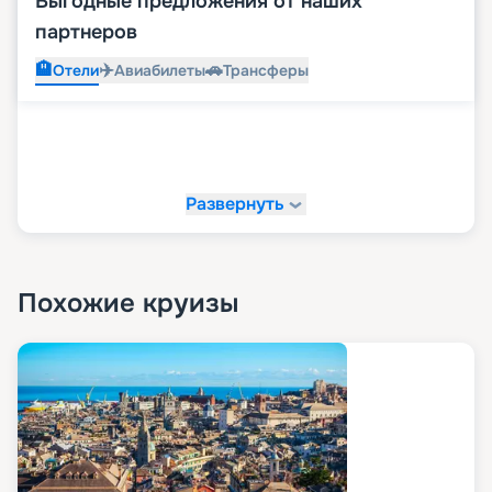
Выгодные предложения от наших
партнеров
🏨
✈️
🚗
Отели
Авиабилеты
Трансферы
Развернуть
Похожие круизы