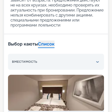
зависит от возраста. Предложения действуют
не на всех круизах, необходимо проверять их
актуальность при бронировании. Предложение
нельзя комбинировать с другими акциями,
специальными предложениями или
программами лояльности
Выбор каюты
Список
ВМЕСТИМОСТЬ