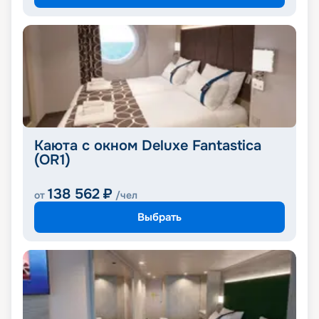
Каюта с окном Deluxe Fantastica
(OR1)
138 562
₽
от
/чел
Выбрать