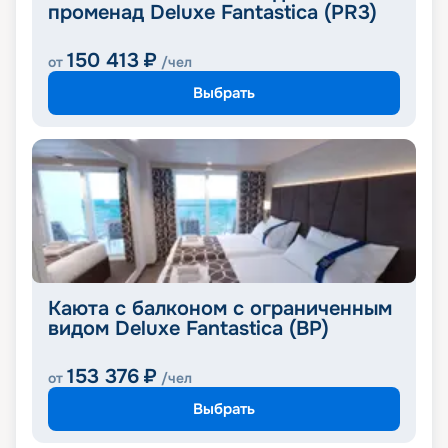
променад Deluxe Fantastica (PR3)
150 413
₽
от
/чел
Выбрать
Каюта с балконом с ограниченным
видом Deluxe Fantastica (BP)
153 376
₽
от
/чел
Выбрать