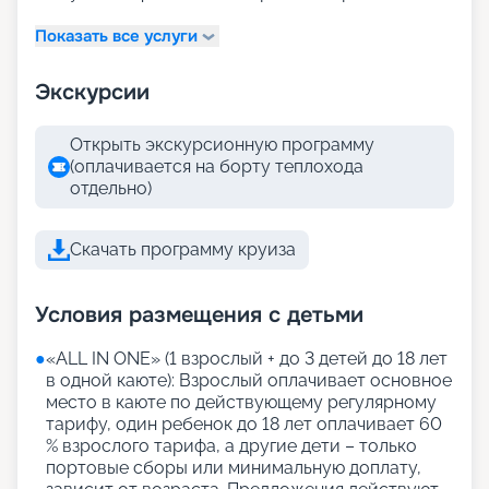
Показать все услуги
Экскурсии
Открыть экскурсионную программу
(оплачивается на борту теплохода
отдельно)
Скачать программу круиза
Условия размещения с детьми
●
«АLL IN ONE» (1 взрослый + до 3 детей до 18 лет
в одной каюте): Взрослый оплачивает основное
место в каюте по действующему регулярному
тарифу, один ребенок до 18 лет оплачивает 60
% взрослого тарифа, а другие дети – только
портовые сборы или минимальную доплату,