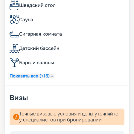
купить путевку онлайн – перед вами даты и
Шведский стол
маршруты круизов, план теплохода, схемы
палуб, описание кают, цены на туры, обзоры
Сауна
опытных туристов.
Сигарная комната
Детский бассейн
Бары и салоны
Показать все (+15)
Визы
Точные визовые условия и цены уточняйте
у специалистов при бронировании