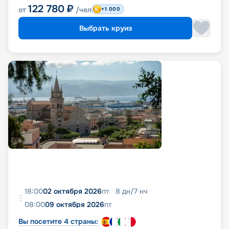
122 780
₽
от
/чел
+1 000
Выбрать круиз
18:00
02 октября 2026
пт
8
дн
/
7
нч
08:00
09 октября 2026
пт
Вы посетите 4 страны: