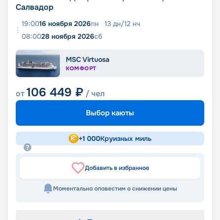
Салвадор
19:00
16 ноября 2026
пн
13
дн
/
12
нч
08:00
28 ноября 2026
сб
MSC Virtuosa
КОМФОРТ
106 449
₽
от
/ чел
Выбор каюты
+
1 000
Круизных миль
Добавить в избранное
Моментально оповестим о снижении цены