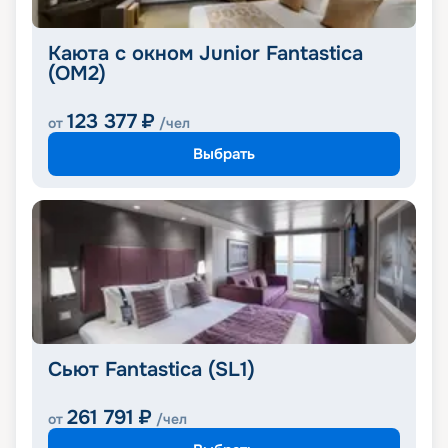
Каюта с окном Junior Fantastica
(OM2)
123 377
₽
от
/чел
Выбрать
Сьют Fantastica (SL1)
261 791
₽
от
/чел