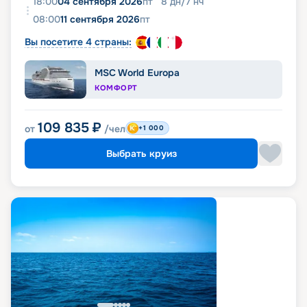
18:00
04 сентября 2026
пт
8
дн
/
7
нч
08:00
11 сентября 2026
пт
Вы посетите 4 страны:
MSC World Europa
КОМФОРТ
109 835
₽
от
/чел
+1 000
Выбрать круиз