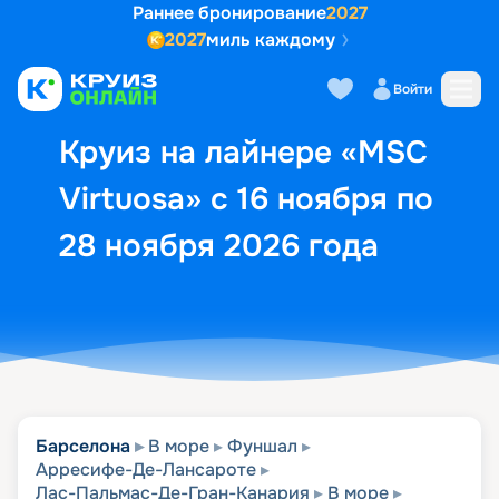
Раннее бронирование
2027
2027
миль каждому
Описание
Выбор кают
Маршрут и экск
Войти
Круиз на лайнере «MSC
Virtuosa» с 16 ноября по
28 ноября 2026 года
Барселона
В море
Фуншал
Арресифе-Де-Лансароте
Лас-Пальмас-Де-Гран-Канария
В море