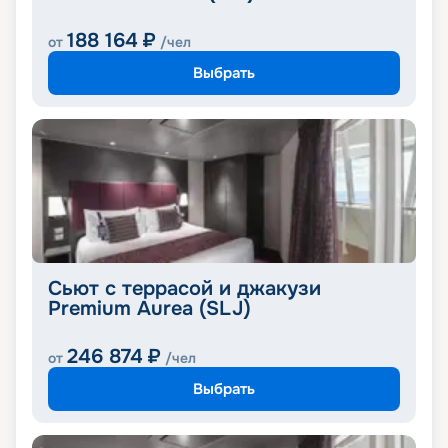
188 164
₽
от
/чел
Выбрать
Сьют с террасой и джакузи
Premium Aurea (SLJ)
246 874
₽
от
/чел
Выбрать