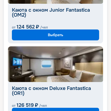
Каюта с окном Junior Fantastica
(OM2)
124 562
₽
от
/чел
Выбрать
Каюта с окном Deluxe Fantastica
(OR1)
126 519
₽
от
/чел