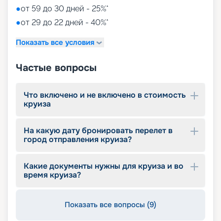
●
от 59 до 30 дней - 25%*
●
от 29 до 22 дней - 40%*
Показать все условия
Частые вопросы
Что включено и не включено в стоимость
круиза
На какую дату бронировать перелет в
город отправления круиза?
Какие документы нужны для круиза и во
время круиза?
Показать все вопросы (9)