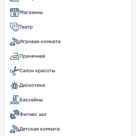
Путевкой предусмотрено трехразовое питание в
Магазины
основном ресторане по заказному меню или по
системе «шведский стол». Желающие могут
дополнительно посетить один из других 8
Театр
ресторанов (стейк-хаус, тэппаньяки и другие) и
21 бар со стильными интерьерами и широкой
Игровая комната
тематикой. Для развлечения гостей создана
тщательно продуманная инфраструктура,
Прачечная
включающая спортплощадки, бутики, бассейны,
аквапарк, театр, казино, спа-комплекс MSC
Aurea Spa, торговый комплекс в центральной
Салон красоты
галерее под цифровым «небом» и другие
развлекательные объекты. Но самые яркие
Дискотека
впечатления останутся от экскурсий в новых
городах. Для юных путешественников создана
собственная инфраструктура с участием
Бассейны
знаменитых детских брендов – LEGO и других.
Фитнес зал
Путешествуйте с
«Круиз.онлайн»
Детская комната