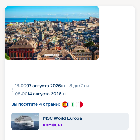
18:00
07 августа 2026
пт
8
дн
/
7
нч
08:00
14 августа 2026
пт
Вы посетите 4 страны:
MSC World Europa
КОМФОРТ