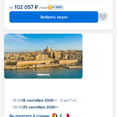
102 057
₽
от
/чел
+1 000
Выбрать круиз
18:00
18 сентября 2026
пт
8
дн
/
7
нч
08:00
25 сентября 2026
пт
Вы посетите 4 страны: