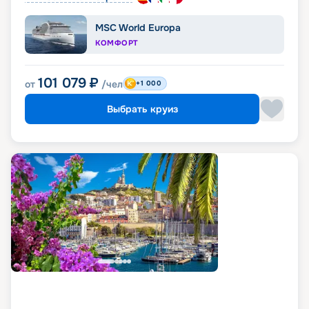
MSC World Europa
КОМФОРТ
101 079
₽
от
/чел
+1 000
Выбрать круиз