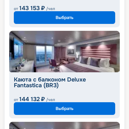
143 153
₽
от
/чел
Выбрать
Каюта с балконом Deluxe
Fantastica (BR3)
144 132
₽
от
/чел
Выбрать