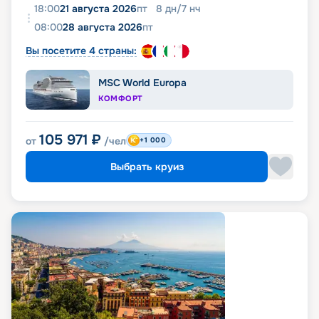
18:00
21 августа 2026
пт
8
дн
/
7
нч
08:00
28 августа 2026
пт
Вы посетите 4 страны:
MSC World Europa
КОМФОРТ
105 971
₽
от
/чел
+1 000
Выбрать круиз