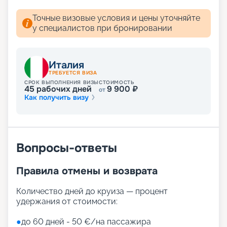
Точные визовые условия и цены уточняйте
у специалистов при бронировании
Италия
ТРЕБУЕТСЯ ВИЗА
СРОК ВЫПОЛНЕНИЯ ВИЗЫ
СТОИМОСТЬ
45
рабочих дней
9 900
₽
от
Как получить визу
Вопросы-ответы
Правила отмены и возврата
Количество дней до круиза — процент
удержания от стоимости:
●
до 60 дней - 50 €/на пассажира