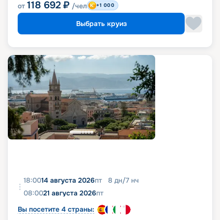
118 692
₽
от
/чел
+1 000
Выбрать круиз
18:00
14 августа 2026
пт
8
дн
/
7
нч
08:00
21 августа 2026
пт
Вы посетите 4 страны: