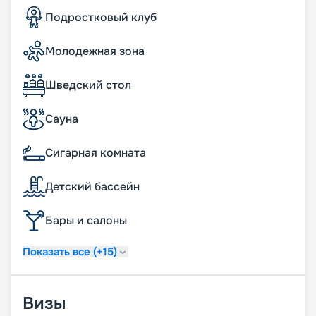
Круизы MSC Virtuosa отличаются широтой
Подростковый клуб
географии. В навигацию 2026 - 2027 г.
белоснежный лайнер увидят в портах Северной
Молодежная зона
Европы, на португальском и испанском
побережье Атлантического океана. Вы можете
купить путевку онлайн – перед вами даты и
Шведский стол
маршруты круизов, план теплохода, схемы
палуб, описание кают, цены на туры, обзоры
Сауна
опытных туристов.
Сигарная комната
Детский бассейн
Бары и салоны
Показать все (+15)
Визы