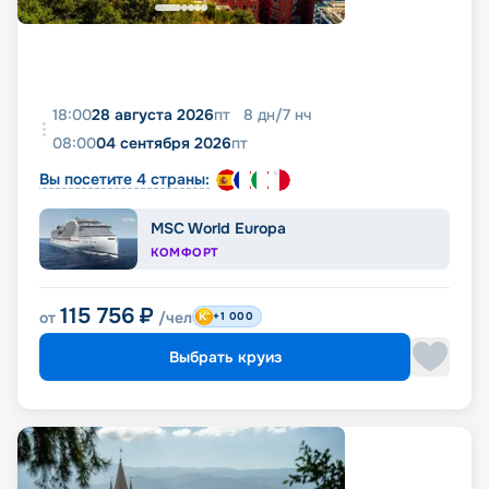
18:00
28 августа 2026
пт
8
дн
/
7
нч
08:00
04 сентября 2026
пт
Вы посетите 4 страны:
MSC World Europa
КОМФОРТ
115 756
₽
от
/чел
+1 000
Выбрать круиз