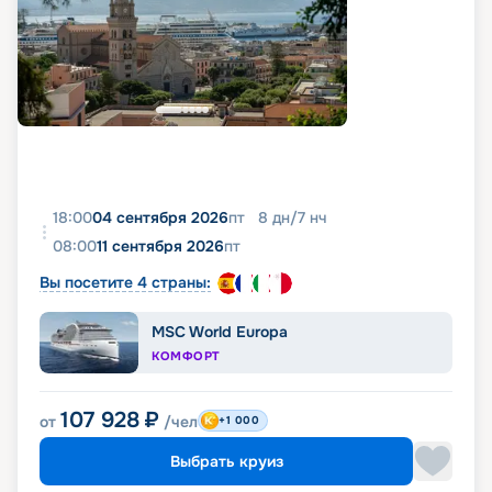
18:00
04 сентября 2026
пт
8
дн
/
7
нч
08:00
11 сентября 2026
пт
Вы посетите 4 страны:
MSC World Europa
КОМФОРТ
107 928
₽
от
/чел
+1 000
Выбрать круиз