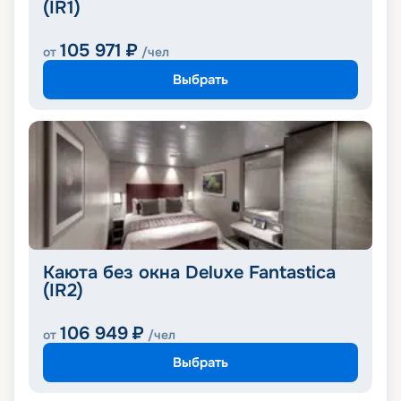
(IR1)
105 971
₽
от
/чел
Выбрать
Каюта без окна Deluxe Fantastica
(IR2)
106 949
₽
от
/чел
Выбрать