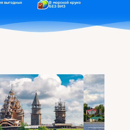
ия выгодных
В морской круиз
БЕЗ ВИЗ