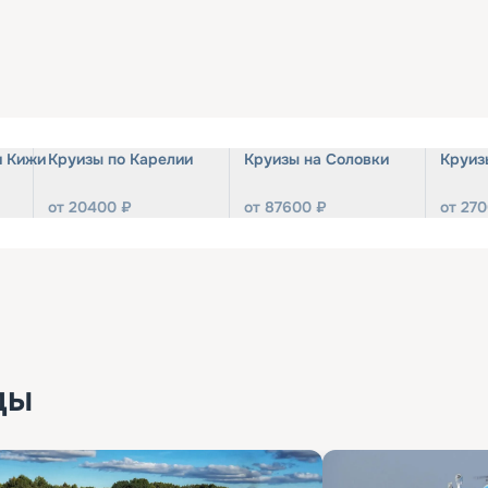
и Кижи
Круизы по Карелии
Круизы на Соловки
Круиз
от
20400
₽
от
87600
₽
от
270
ды