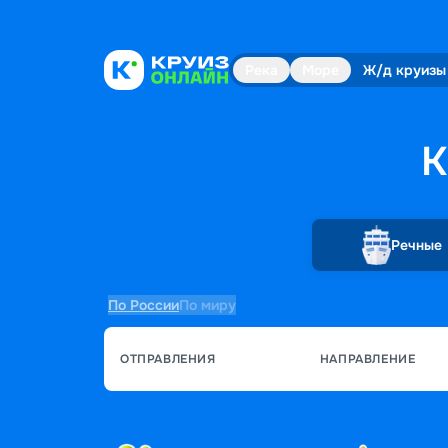
Река
Море
Ж/д круизы
К
Речные
По России
По миру
ОТПРАВЛЕНИЯ
НАПРАВЛЕНИЕ