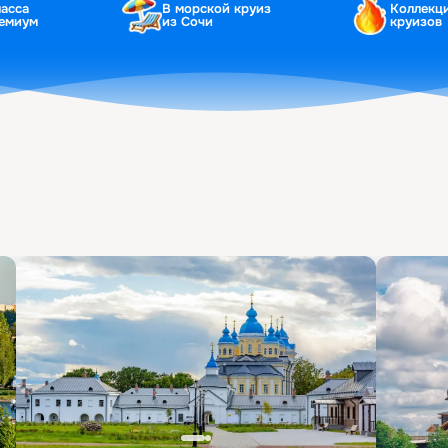
ласса
В морской круиз
Коллекц
ремиум
из Сочи
круизов