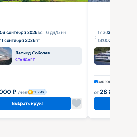
06 сентября 2026
вс
6
дн
/
5
нч
17:30
31 августа 20
11 сентября 2026
пт
13:00
04 сентября 
Леонид Соболев
Башк
СТАНДАРТ
ЭКОН
ЗАБРОНИРОВАН
11 ЧА
 000
₽
28 800
₽
/чел
от
/чел
+1 000
Выбрать круиз
Выбрат