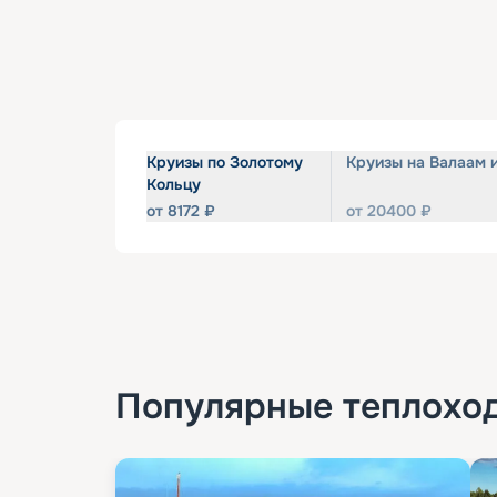
Круизы по Золотому
Круизы на Валаам 
Кольцу
от
8172
₽
от
20400
₽
Популярные
теплохо