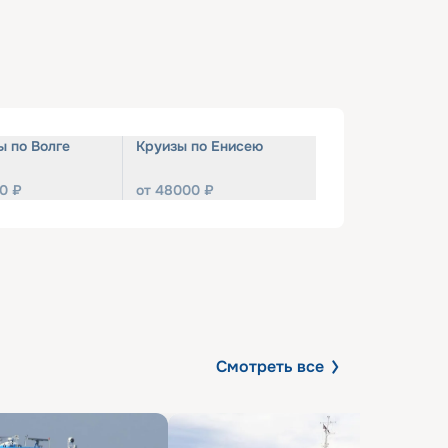
ы по Волге
Круизы по Енисею
0
₽
от
48000
₽
Смотреть все