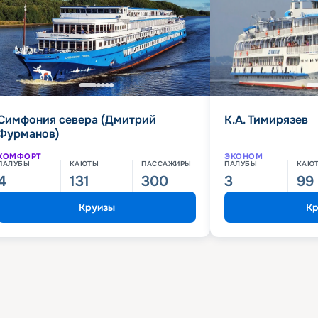
Симфония севера (Дмитрий
К.А. Тимирязев
Фурманов)
КОМФОРТ
ЭКОНОМ
ПАЛУБЫ
КАЮТЫ
ПАССАЖИРЫ
ПАЛУБЫ
КАЮ
4
131
300
3
99
Круизы
Кр