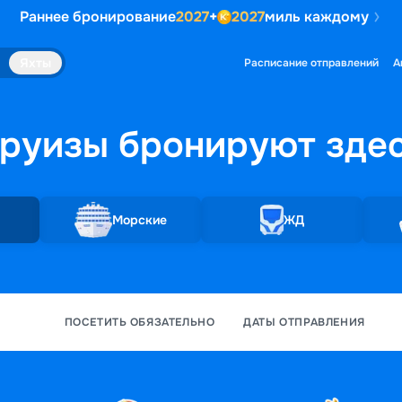
Раннее бронирование
2027
+
2027
миль каждому
Яхты
Расписание отправлений
А
руизы бронируют
зде
Морские
ЖД
ПОСЕТИТЬ ОБЯЗАТЕЛЬНО
ДАТЫ ОТПРАВЛЕНИЯ