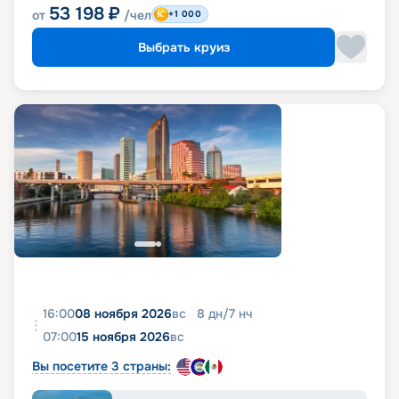
53 198
₽
от
/чел
+1 000
Выбрать круиз
16:00
08 ноября 2026
вс
8
дн
/
7
нч
07:00
15 ноября 2026
вс
Вы посетите 3 страны: