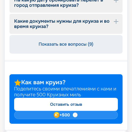
описание маршрутов, расписание отправления
город отправления круиза?
на 2026 - 2027 г., обзор бесплатных услуг,
входящих в стоимость, цены.
Какие документы нужны для круиза и во
время круиза?
Показать все вопросы (9)
Как вам круиз?
Поделитесь своими впечатлениями с нами и
получите
500
Круизных миль
Оставить отзыв
+
500