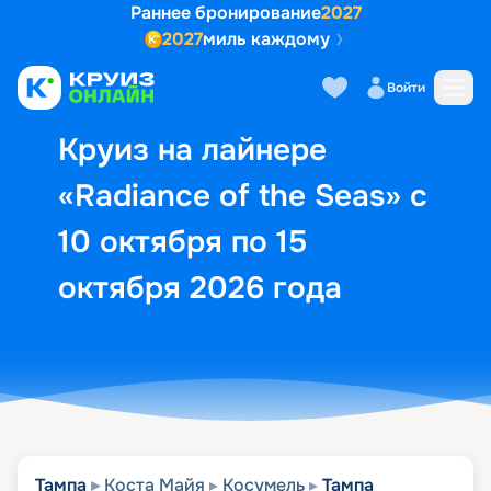
Раннее бронирование
2027
2027
миль каждому
Описание
Выбор кают
Маршрут и экск
Войти
Круиз на лайнере
«Radiance of the Seas» с
10 октября по 15
октября 2026 года
Тампа
Коста Майя
Косумель
Тампа