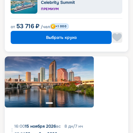
Celebrity Summit
ПРЕМИУМ
53 716
₽
от
/чел
+1 000
Выбрать круиз
16:00
15 ноября 2026
вс
8
дн
/
7
нч