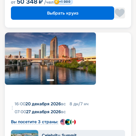
50 348
₽
от
/чел
+1 000
Выбрать круиз
16:00
20 декабря 2026
вс
8
дн
/
7
нч
07:00
27 декабря 2026
вс
Вы посетите 3 страны:
Celebrity Summit