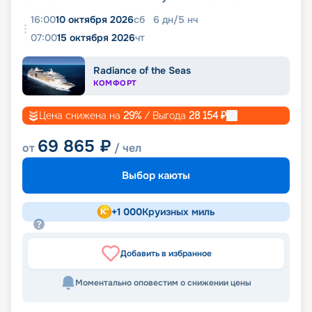
16:00
10 октября 2026
сб
6
дн
/
5
нч
07:00
15 октября 2026
чт
Radiance of the Seas
КОМФОРТ
Цена снижена на
29
%
/ Выгода
28 154
₽
69 865
₽
от
/ чел
Выбор каюты
+
1 000
Круизных миль
Добавить в избранное
Моментально оповестим о снижении цены