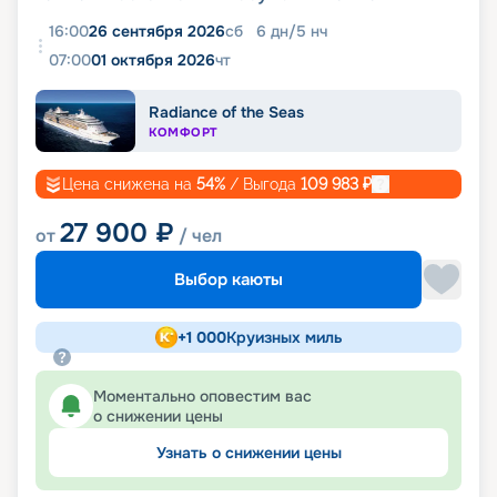
16:00
26 сентября 2026
сб
6
дн
/
5
нч
07:00
01 октября 2026
чт
Radiance of the Seas
КОМФОРТ
Цена снижена на
54
%
/ Выгода
109 983
₽
27 900
₽
от
/ чел
Выбор каюты
+
1 000
Круизных миль
Моментально оповестим вас
о снижении цены
Узнать о снижении цены