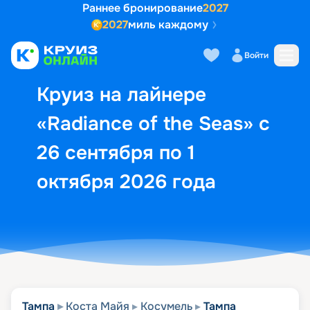
Раннее бронирование
2027
2027
миль каждому
Описание
Выбор кают
Маршрут и экск
Войти
Круиз на лайнере
«Radiance of the Seas» с
26 сентября по 1
октября 2026 года
Тампа
Коста Майя
Косумель
Тампа