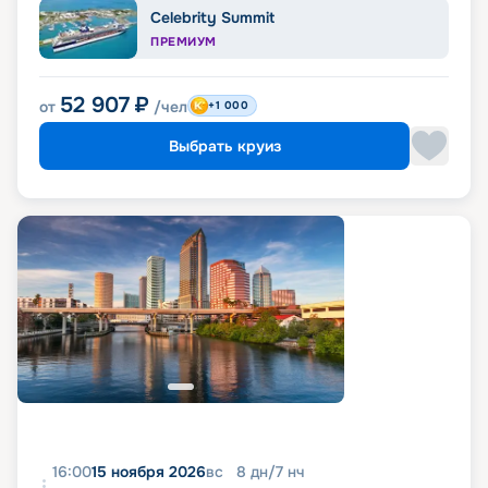
Celebrity Summit
ПРЕМИУМ
52 907
₽
от
/чел
+1 000
Выбрать круиз
16:00
15 ноября 2026
вс
8
дн
/
7
нч