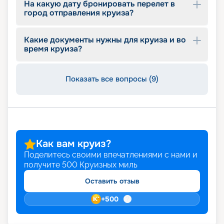
На какую дату бронировать перелет в
описание маршрутов, расписание отправления
город отправления круиза?
на 2026 - 2027 г., обзор бесплатных услуг,
входящих в стоимость, цены.
Какие документы нужны для круиза и во
время круиза?
Показать все вопросы (9)
Как вам круиз?
Поделитесь своими впечатлениями с нами и
получите
500
Круизных миль
Оставить отзыв
+
500