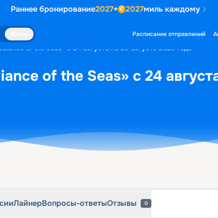
Раннее бронирование
2027
+
2027
миль каждому
рсии
Лайнер
Вопросы-ответы
Отзывы
0
Яхты
Расписание отправлений
А
diance of the Seas» с 24 августа по 29 августа 2026 года
ance of the Seas» с 24 август
рсии
Лайнер
Вопросы-ответы
Отзывы
0