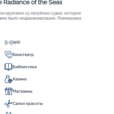
Radiance of the Seas
ное круизное 13-палубное судно, которое
ствии было модернизировано. Планировка
ных категорий, в которых размещаются 2
рабля:
Wifi
Кинотеатр
Библиотека
водоизмещением более 90 тысяч тонн. Его
Казино
. Такие внушительные размеры и солидное
 более тысячи кают, разнообразные
Магазины
метить и другие характеристики, такие
естительность до 2 500 человек.
ом или без него.
Салон красоты