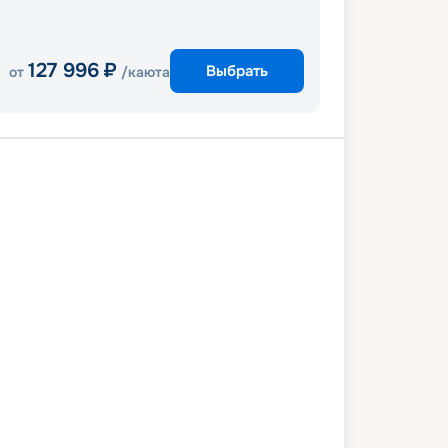
127 996
₽
Выбрать
от
/каюта
Коста Майя
Косумель
Тампа
4 августа 2026
пн
6
дн
/
5
нч
29 августа 2026
сб
Radiance of the Seas
КОМФОРТ
 снижена на
22
%
/ Выгода
38 502
₽
 999
₽
/ чел