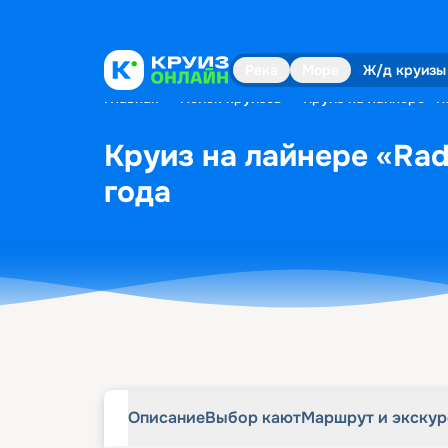
Описание
Выбор кают
Маршрут и экску
Река
Море
Ж/д круизы
Главная
•
Поиск круизов
•
Круиз на лайнере «Ra
Круиз на лайнере «Radi
года
Описание
Выбор кают
Маршрут и экску