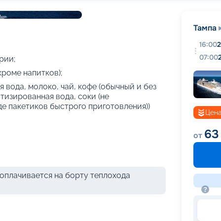
+
17
фотографий
Тампа
16:00
2
07:00
рии;
кроме напитков);
 вода, молоко, чай, кофе (обычный и без
атизированная вода, соки (не
де пакетиков быстрого приготовления))
Цена
63
от
оплачивается на борту теплохода