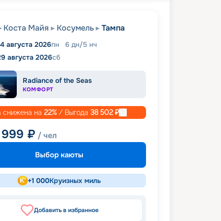
Коста Майя
Косумель
Тампа
4 августа 2026
пн
6
дн
/
5
нч
29 августа 2026
сб
Radiance of the Seas
КОМФОРТ
 снижена на
22
%
/ Выгода
38 502
₽
 999
₽
/ чел
Выбор каюты
+
1 000
Круизных миль
Добавить в избранное