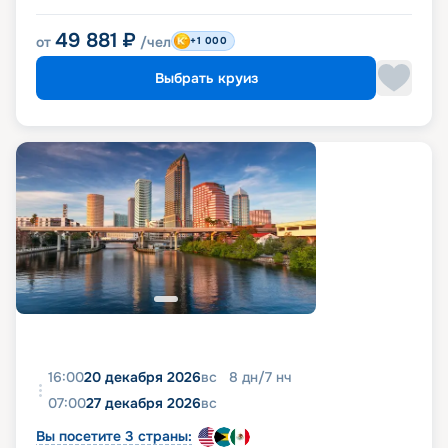
49 881
₽
от
/чел
+1 000
Выбрать круиз
16:00
20 декабря 2026
вс
8
дн
/
7
нч
07:00
27 декабря 2026
вс
Вы посетите 3 страны: