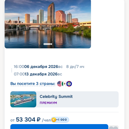
16:00
06 декабря 2026
вс
8
дн
/
7
нч
07:00
13 декабря 2026
вс
Вы посетите 3 страны:
Celebrity Summit
ПРЕМИУМ
53 304
₽
от
/чел
+1 000