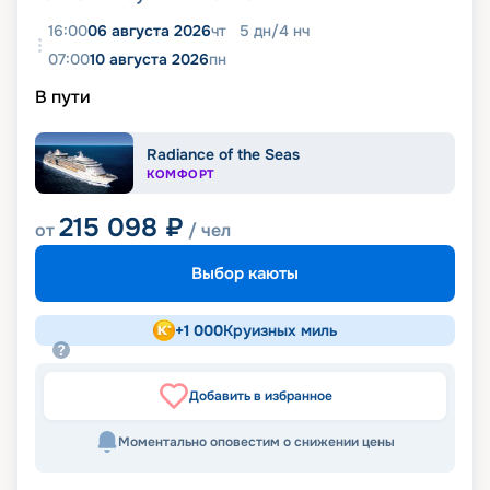
16:00
06 августа 2026
чт
5
дн
/
4
нч
07:00
10 августа 2026
пн
В пути
Radiance of the Seas
КОМФОРТ
215 098
₽
от
/ чел
Выбор каюты
+
1 000
Круизных миль
Добавить в избранное
Моментально оповестим о снижении цены