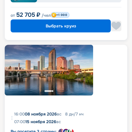
52 705
₽
от
/чел
+1 000
Выбрать круиз
16:00
08 ноября 2026
вс
8
дн
/
7
нч
07:00
15 ноября 2026
вс
Вы посетите 3 страны: