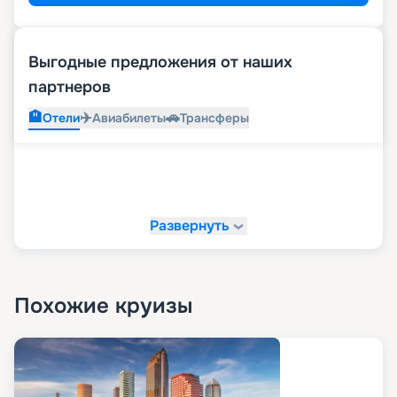
идеального варианта, на странице представлены
описание маршрутов, расписание отправления
на 2026 - 2027 г., обзор бесплатных услуг,
Выгодные предложения от наших
входящих в стоимость, цены.
партнеров
🏨
✈️
🚗
Отели
Авиабилеты
Трансферы
Развернуть
Похожие круизы