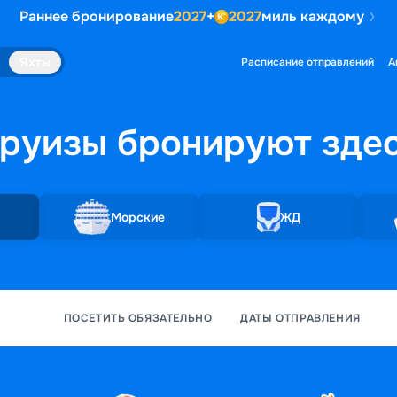
Раннее бронирование
2027
+
2027
миль каждому
Яхты
Расписание отправлений
А
руизы бронируют
зде
Морские
ЖД
ПОСЕТИТЬ ОБЯЗАТЕЛЬНО
ДАТЫ ОТПРАВЛЕНИЯ