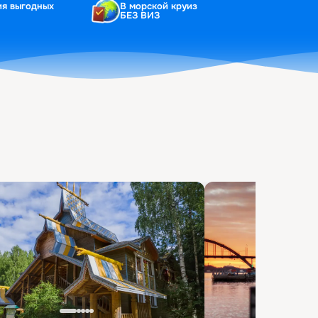
ия выгодных
В морской круиз
БЕЗ ВИЗ