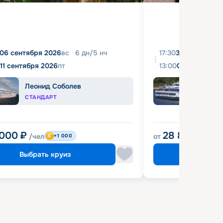
06 сентября 2026
вс
6
дн
/
5
нч
17:30
31 августа 20
11 сентября 2026
пт
13:00
04 сентября 
Леонид Соболев
Башк
СТАНДАРТ
ЭКОН
 000
₽
28 800
₽
/чел
от
/чел
+1 000
Выбрать круиз
Выбрат