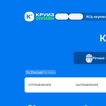
Река
Море
Ж/д круизы
К
Речные
По России
По миру
ОТПРАВЛЕНИЯ
НАПРАВЛЕНИЕ