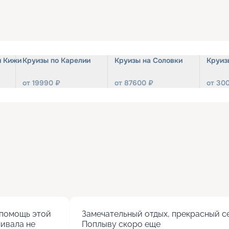
и Кижи
Круизы по Карелии
Круизы на Соловки
Круиз
от
19990
₽
от
87600
₽
от
30
помощь этой 
Замечательный отдых, прекрасный се
ивала не 
Поплыву скоро еще
