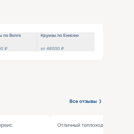
ы по Волге
Круизы по Енисею
00
₽
от
48000
₽
Все отзывы
рвис

Отличный теплоход с хорошим 