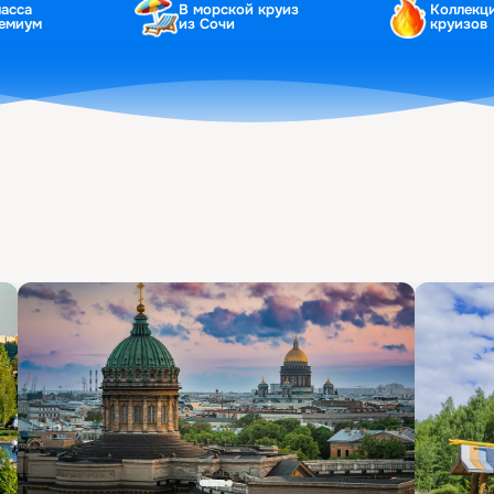
ласса
В морской круиз
Коллекц
ремиум
из Сочи
круизов