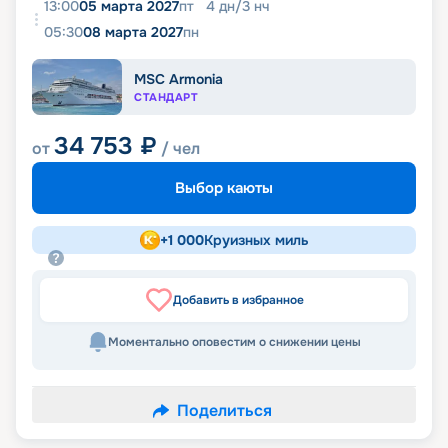
13:00
05 марта 2027
пт
4
дн
/
3
нч
05:30
08 марта 2027
пн
MSC Armonia
СТАНДАРТ
34 753
₽
от
/ чел
Выбор каюты
+
1 000
Круизных миль
Добавить в избранное
Моментально оповестим о снижении цены
Поделиться