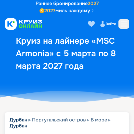
Раннее бронирование
2027
2027
миль каждому
Описание
Выбор кают
Маршрут и экск
Войти
Круиз на лайнере «MSC
Armonia» с 5 марта по 8
марта 2027 года
Дурбан
Португальский остров
В море
Дурбан