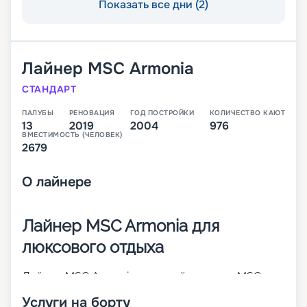
Показать все дни (2)
Лайнер
MSC Armonia
СТАНДАРТ
ПАЛУБЫ
РЕНОВАЦИЯ
ГОД ПОСТРОЙКИ
КОЛИЧЕСТВО КАЮТ
13
2019
2004
976
ВМЕСТИМОСТЬ (ЧЕЛОВЕК)
2679
О
лайнере
Лайнер MSC Armonia для
люксового отдыха
Лайнер MSC Armonia – первый в классе MSC
Cruises Lirica. Он был построен в 2001 году, а в
Услуги на борту
2014-м проведена его значительная