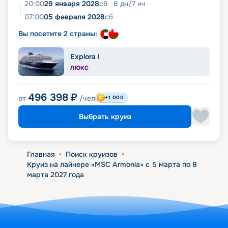
20:00
29 января 2028
сб
8
дн
/
7
нч
07:00
05 февраля 2028
сб
Вы посетите 2 страны:
Explora I
ЛЮКС
496 398
₽
от
/чел
+1 000
Выбрать круиз
Главная
•
Поиск круизов
•
Круиз на лайнере «MSC Armonia» с 5 марта по 8
марта 2027 года