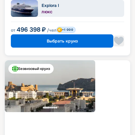
Explora I
ЛЮКС
496 398
₽
от
/чел
+1 000
Выбрать круиз
Безвизовый круиз