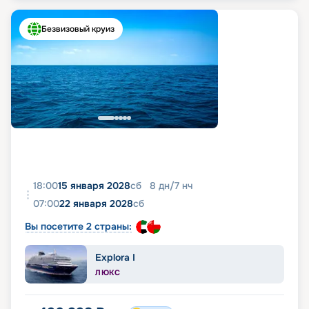
Безвизовый круиз
18:00
15 января 2028
сб
8
дн
/
7
нч
07:00
22 января 2028
сб
Вы посетите 2 страны:
Explora I
ЛЮКС