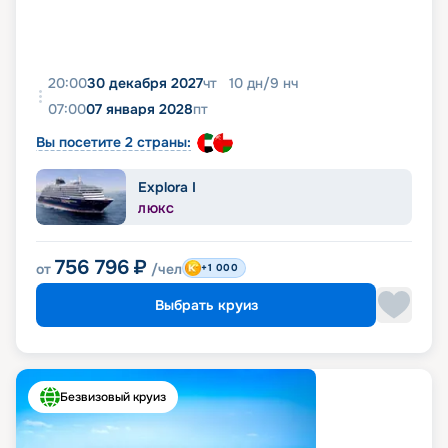
20:00
30 декабря 2027
чт
10
дн
/
9
нч
07:00
07 января 2028
пт
Вы посетите 2 страны:
Explora I
ЛЮКС
756 796
₽
от
/чел
+1 000
Выбрать круиз
Безвизовый круиз