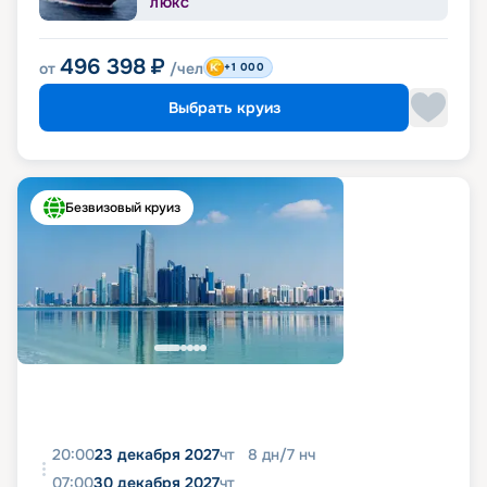
ЛЮКС
496 398
₽
от
/чел
+1 000
Выбрать круиз
Безвизовый круиз
20:00
23 декабря 2027
чт
8
дн
/
7
нч
07:00
30 декабря 2027
чт