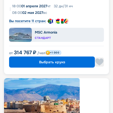
18:00
01 апреля 2027
чт
32
дн
/
31
нч
08:00
02 мая 2027
вс
Вы посетите 11 стран:
MSC Armonia
СТАНДАРТ
314 767
₽
от
/чел
+1 000
Выбрать круиз