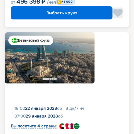
496 398
₽
от
/чел
+1 000
Выбрать круиз
Безвизовый круиз
18:00
22 января 2028
сб
8
дн
/
7
нч
07:00
29 января 2028
сб
Вы посетите 4 страны: