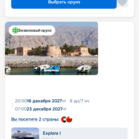
Выбрать круиз
Безвизовый круиз
20:00
16 декабря 2027
чт
8
дн
/
7
нч
07:00
23 декабря 2027
чт
Вы посетите 2 страны:
Explora I