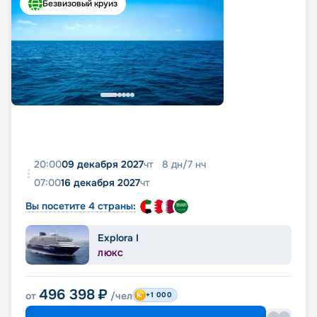
Безвизовый круиз
20:00
09 декабря 2027
чт
8
дн
/
7
нч
07:00
16 декабря 2027
чт
Вы посетите 4 страны:
Explora I
ЛЮКС
496 398
₽
от
/чел
+1 000