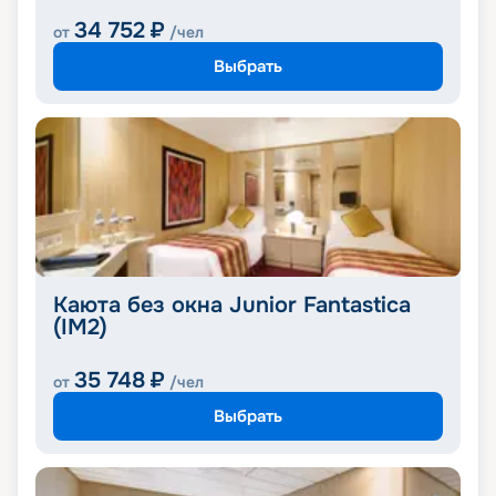
34 752
₽
от
/чел
Выбрать
Каюта без окна Junior Fantastica
(IM2)
35 748
₽
от
/чел
Выбрать