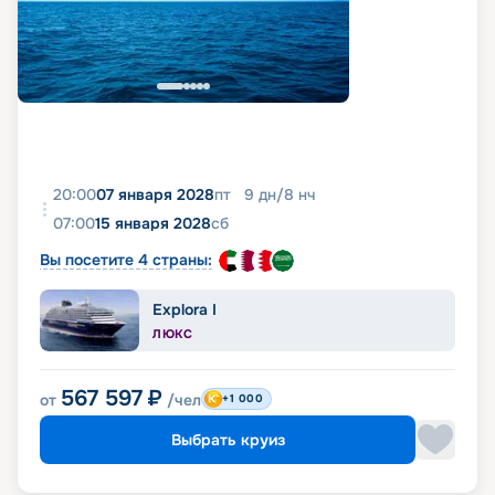
20:00
07 января 2028
пт
9
дн
/
8
нч
07:00
15 января 2028
сб
Вы посетите 4 страны:
Explora I
ЛЮКС
567 597
₽
от
/чел
+1 000
Выбрать круиз