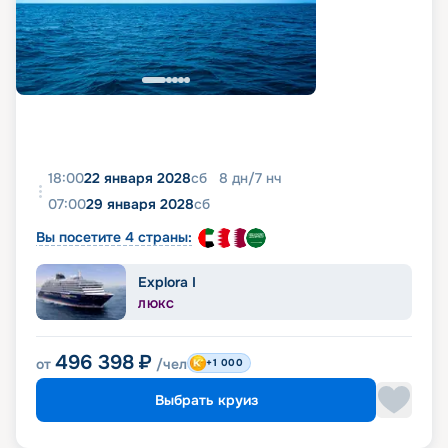
18:00
22 января 2028
сб
8
дн
/
7
нч
07:00
29 января 2028
сб
Вы посетите 4 страны:
Explora I
ЛЮКС
496 398
₽
от
/чел
+1 000
Выбрать круиз