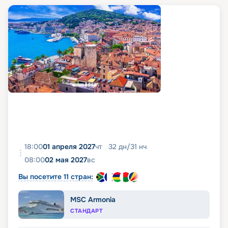
18:00
01 апреля 2027
чт
32
дн
/
31
нч
08:00
02 мая 2027
вс
Вы посетите 11 стран:
MSC Armonia
СТАНДАРТ