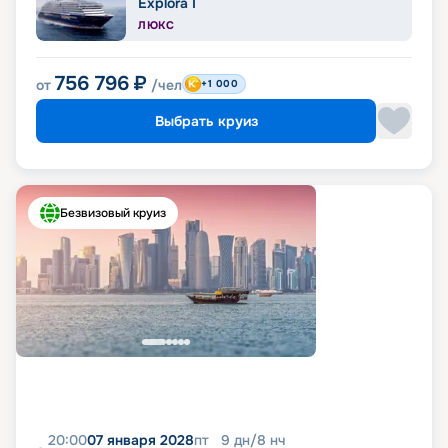
Explora I
ЛЮКС
756 796
₽
от
/чел
+1 000
Выбрать круиз
Безвизовый круиз
20:00
07 января 2028
пт
9
дн
/
8
нч