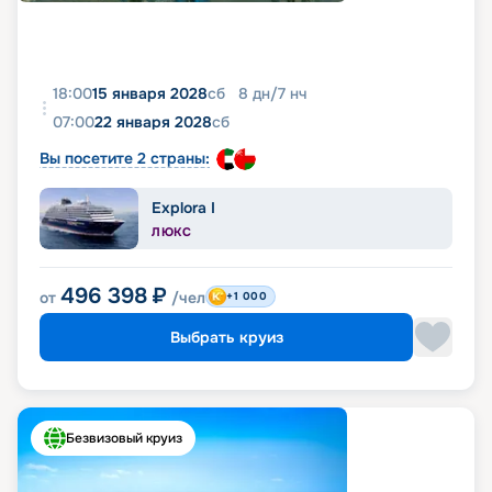
18:00
15 января 2028
сб
8
дн
/
7
нч
07:00
22 января 2028
сб
Вы посетите 2 страны:
Explora I
ЛЮКС
496 398
₽
от
/чел
+1 000
Выбрать круиз
Безвизовый круиз