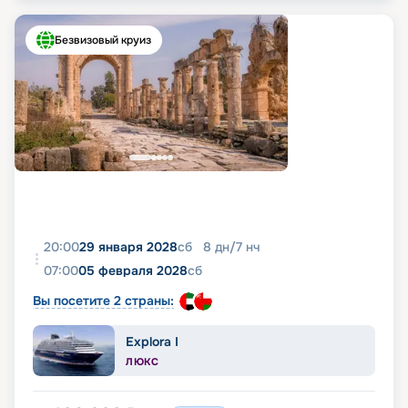
Безвизовый круиз
20:00
29 января 2028
сб
8
дн
/
7
нч
07:00
05 февраля 2028
сб
Вы посетите 2 страны:
Explora I
ЛЮКС