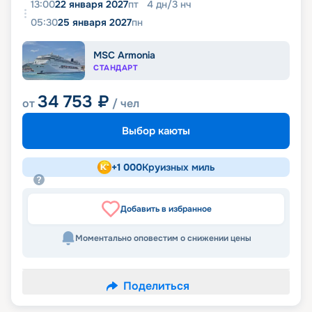
13:00
22 января 2027
пт
4
дн
/
3
нч
05:30
25 января 2027
пн
MSC Armonia
СТАНДАРТ
34 753
₽
от
/ чел
Выбор каюты
+
1 000
Круизных миль
Добавить в избранное
Моментально оповестим о снижении цены
Поделиться