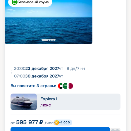
Безвизовый круиз
20:00
23 декабря 2027
чт
8
дн
/
7
нч
07:00
30 декабря 2027
чт
Вы посетите 3 страны:
Explora I
ЛЮКС
595 977
₽
от
/чел
+1 000