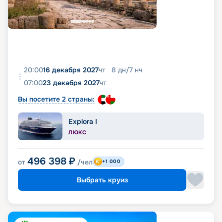
20:00
16 декабря 2027
чт
8
дн
/
7
нч
07:00
23 декабря 2027
чт
Вы посетите 2 страны:
Explora I
ЛЮКС
496 398
₽
от
/чел
+1 000
Выбрать круиз