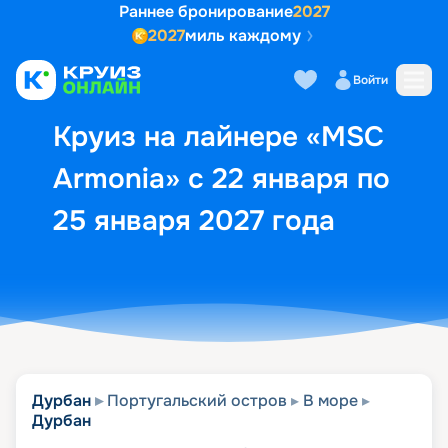
Раннее бронирование
2027
2027
миль каждому
Описание
Выбор кают
Маршрут и экск
Войти
Круиз на лайнере «MSC
Armonia» с 22 января по
25 января 2027 года
Дурбан
Португальский остров
В море
Дурбан