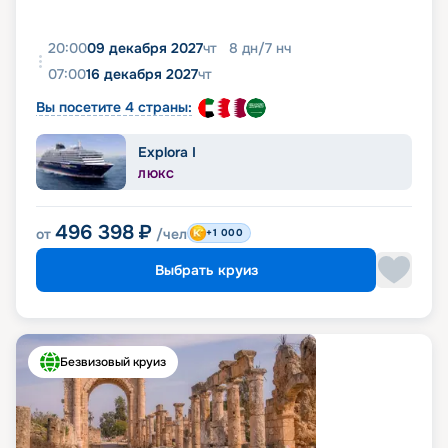
20:00
09 декабря 2027
чт
8
дн
/
7
нч
07:00
16 декабря 2027
чт
Вы посетите 4 страны:
Explora I
ЛЮКС
496 398
₽
от
/чел
+1 000
Выбрать круиз
Безвизовый круиз