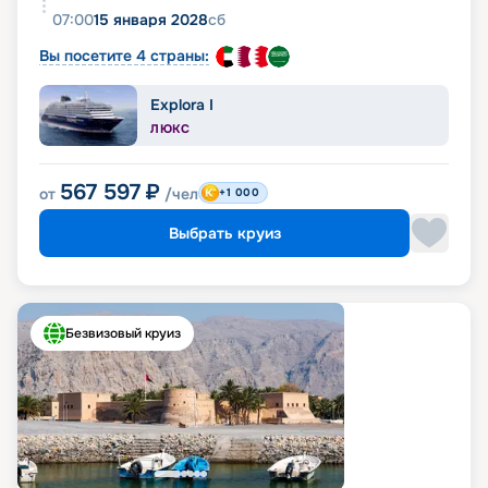
07:00
15 января 2028
сб
Вы посетите 4 страны:
Explora I
ЛЮКС
567 597
₽
от
/чел
+1 000
Выбрать круиз
Безвизовый круиз