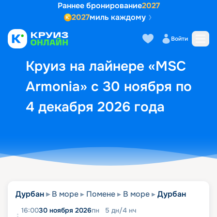
Раннее бронирование
2027
2027
миль каждому
Описание
Выбор кают
Маршрут и экск
Войти
Круиз на лайнере «MSC
Armonia» с 30 ноября по
4 декабря 2026 года
Дурбан
В море
Помене
В море
Дурбан
16:00
30 ноября 2026
пн
5
дн
/
4
нч