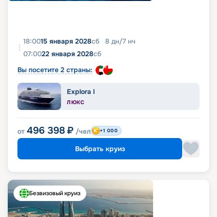
18:00
15 января 2028
сб
8
дн
/
7
нч
07:00
22 января 2028
сб
Вы посетите 2 страны:
Explora I
ЛЮКС
496 398
₽
от
/чел
+1 000
Выбрать круиз
Безвизовый круиз