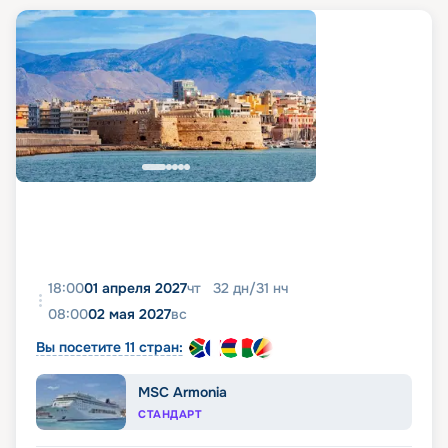
18:00
01 апреля 2027
чт
32
дн
/
31
нч
08:00
02 мая 2027
вс
Вы посетите 11 стран:
MSC Armonia
СТАНДАРТ