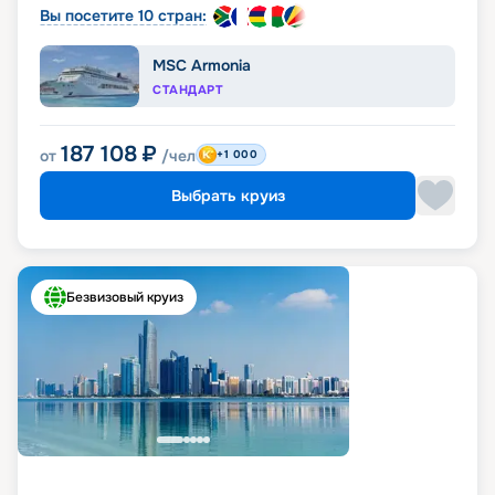
Вы посетите 10 стран:
MSC Armonia
СТАНДАРТ
187 108
₽
от
/чел
+1 000
Выбрать круиз
Безвизовый круиз