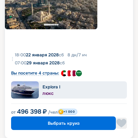
18:00
22 января 2028
сб
8
дн
/
7
нч
07:00
29 января 2028
сб
Вы посетите 4 страны:
Explora I
ЛЮКС
496 398
₽
от
/чел
+1 000
Выбрать круиз