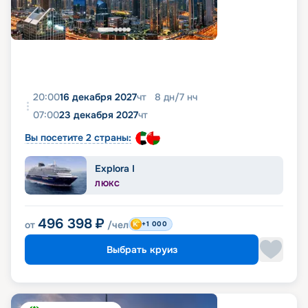
20:00
16 декабря 2027
чт
8
дн
/
7
нч
07:00
23 декабря 2027
чт
Вы посетите 2 страны:
Explora I
ЛЮКС
496 398
₽
от
/чел
+1 000
Выбрать круиз