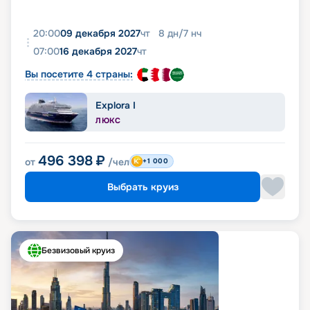
20:00
09 декабря 2027
чт
8
дн
/
7
нч
07:00
16 декабря 2027
чт
Вы посетите 4 страны:
Explora I
ЛЮКС
496 398
₽
от
/чел
+1 000
Выбрать круиз
Безвизовый круиз