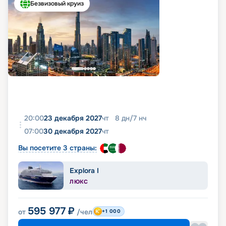
Безвизовый круиз
20:00
23 декабря 2027
чт
8
дн
/
7
нч
07:00
30 декабря 2027
чт
Вы посетите 3 страны:
Explora I
ЛЮКС
595 977
₽
от
/чел
+1 000