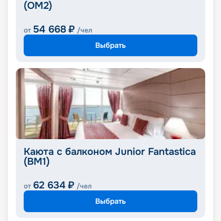
(OM2)
54 668
₽
от
/чел
Выбрать
Каюта с балконом Junior Fantastica
(BM1)
62 634
₽
от
/чел
Выбрать