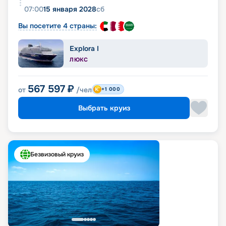
07:00
15 января 2028
сб
Вы посетите 4 страны:
Explora I
ЛЮКС
567 597
₽
от
/чел
+1 000
Выбрать круиз
Безвизовый круиз