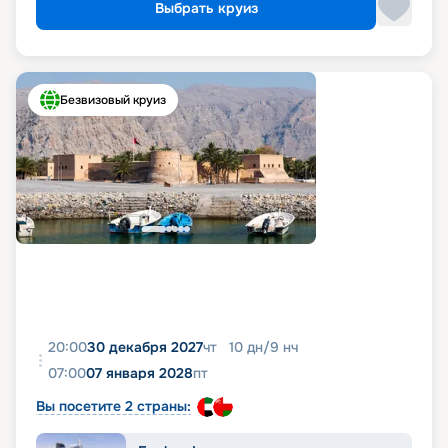
Выбрать круиз
Безвизовый круиз
20:00
30 декабря 2027
чт
10
дн
/
9
нч
07:00
07 января 2028
пт
Вы посетите 2 страны: