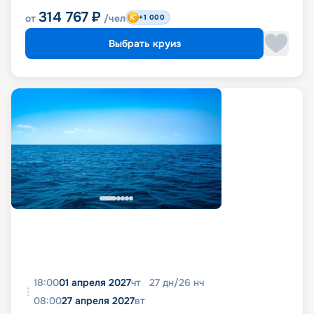
314 767
₽
от
/чел
+1 000
Выбрать круиз
18:00
01 апреля 2027
чт
27
дн
/
26
нч
08:00
27 апреля 2027
вт