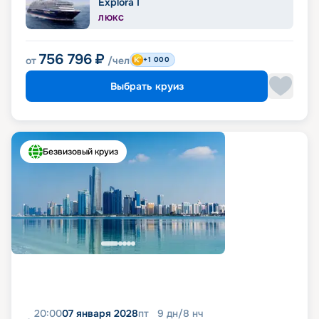
Explora I
ЛЮКС
756 796
₽
от
/чел
+1 000
Выбрать круиз
Безвизовый круиз
20:00
07 января 2028
пт
9
дн
/
8
нч