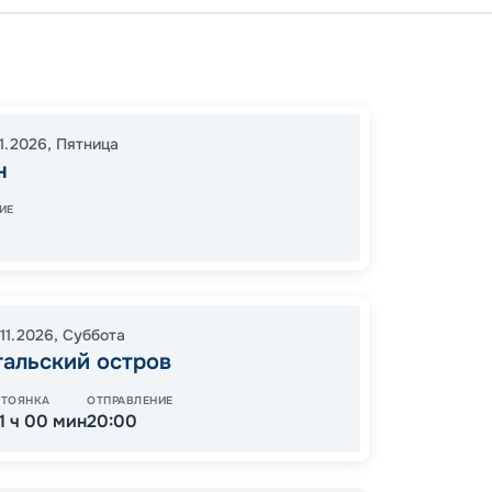
Дурба
Дурба
13:00
2
11.2026
,
Пятница
05:30
н
ИЕ
51
от
11.2026
,
Суббота
гальский остров
СТОЯНКА
ОТПРАВЛЕНИЕ
11 ч 00 мин
20:00