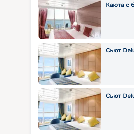
Каюта с б
Сьют Delu
Сьют Del