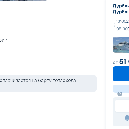
+
36
фотографий
Дурба
Дурба
13:00
2
05:30
рии;
51
от
оплачивается на борту теплохода