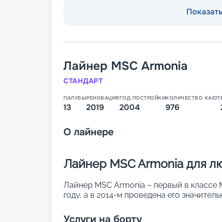
Показать 
Лайнер
MSC Armonia
СТАНДАРТ
ПАЛУБЫ
РЕНОВАЦИЯ
ГОД ПОСТРОЙКИ
КОЛИЧЕСТВО КАЮТ
13
2019
2004
976
О
лайнере
Лайнер MSC Armonia для л
Лайнер MSC Armonia – первый в классе MS
году, а в 2014-м проведена его значител
отличается высокими показателями комф
• ширина – 29 м;
Услуги на борту