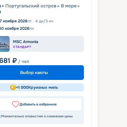
н
Португальский остров
В море
н
7 ноября 2026
пт
4
дн
/
3
нч
30 ноября 2026
пн
MSC Armonia
СТАНДАРТ
 681
₽
/ чел
Выбор каюты
+
1 000
Круизных миль
Добавить в избранное
Моментально оповестим о снижении цены