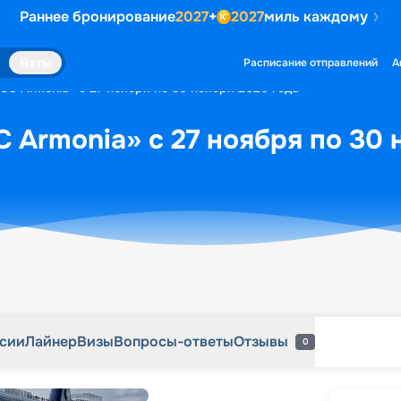
Раннее бронирование
2027
+
2027
миль каждому
рсии
Лайнер
Визы
Вопросы-ответы
Отзывы
0
Яхты
Расписание отправлений
А
SC Armonia» с 27 ноября по 30 ноября 2026 года
 Armonia» с 27 ноября по 30 
рсии
Лайнер
Визы
Вопросы-ответы
Отзывы
0