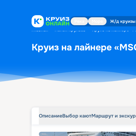
Описание
Выбор кают
Маршрут и экску
Река
Море
Ж/д круизы
Главная
•
Поиск круизов
•
Круиз на лайнере «M
Круиз на лайнере «MSC
Описание
Выбор кают
Маршрут и экску