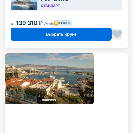
СТАНДАРТ
139 310
₽
от
/чел
+1 000
Выбрать круиз