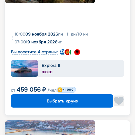
18:00
09 ноября 2026
пн
11
дн
/
10
нч
07:00
19 ноября 2026
чт
Вы посетите 4 страны:
Explora II
ЛЮКС
459 056
₽
от
/чел
+1 000
Выбрать круиз