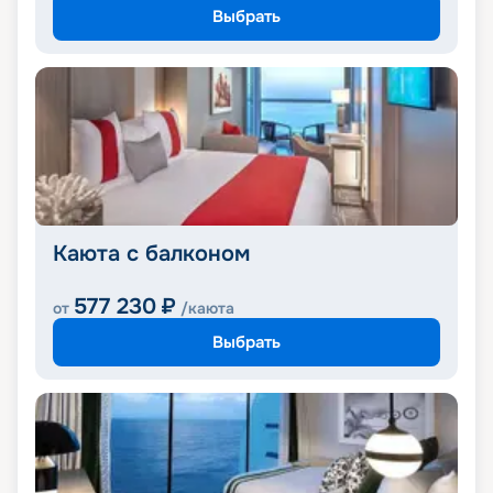
Выбрать
Каюта с балконом
577 230
₽
от
/каюта
Выбрать