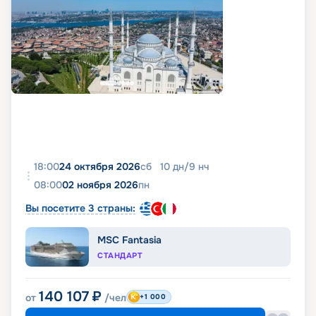
18:00
24 октября 2026
сб
10
дн
/
9
нч
08:00
02 ноября 2026
пн
Вы посетите 3 страны:
MSC Fantasia
СТАНДАРТ
140 107
₽
от
/чел
+1 000