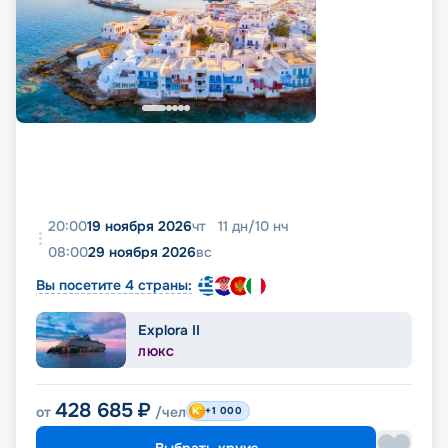
20:00
19 ноября 2026
чт
11
дн
/
10
нч
08:00
29 ноября 2026
вс
Вы посетите 4 страны:
Explora II
ЛЮКС
428 685
₽
от
/чел
+1 000
Выбрать круиз