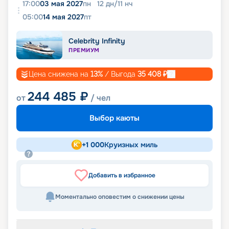
17:00
03 мая 2027
пн
12
дн
/
11
нч
05:00
14 мая 2027
пт
Celebrity Infinity
ПРЕМИУМ
Цена снижена на
13
%
/ Выгода
35 408
₽
244 485
₽
от
/ чел
Выбор каюты
+
1 000
Круизных миль
Добавить в избранное
Моментально оповестим о снижении цены