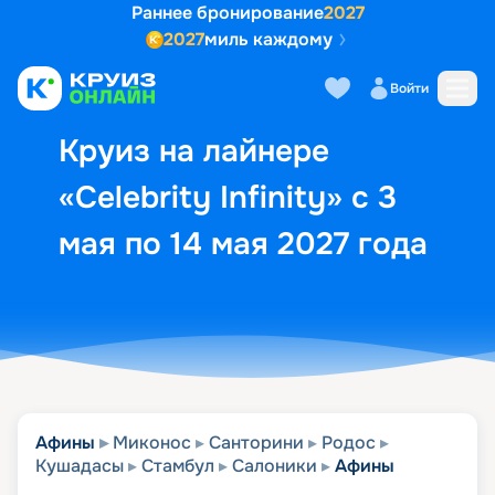
Раннее бронирование
2027
2027
миль каждому
Описание
Выбор кают
Маршрут и экск
Войти
Круиз на лайнере
«Celebrity Infinity» с 3
мая по 14 мая 2027 года
Афины
Миконос
Санторини
Родос
Кушадасы
Стамбул
Салоники
Афины