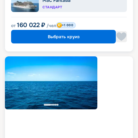
MSC Fantasia
СТАНДАРТ
160 022
₽
от
/чел
+1 000
Выбрать круиз