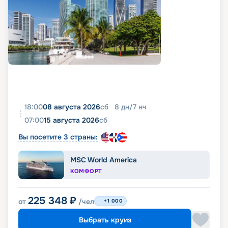
18:00
08 августа 2026
сб
8
дн
/
7
нч
07:00
15 августа 2026
сб
Вы посетите 3 страны:
MSC World America
КОМФОРТ
225 348
₽
от
/чел
+1 000
Выбрать круиз