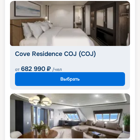
Cove Residence COJ (COJ)
682 990
₽
от
/чел
Выбрать