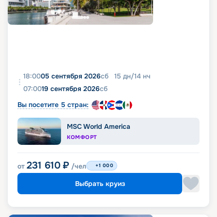
18:00
05 сентября 2026
сб
15
дн
/
14
нч
07:00
19 сентября 2026
сб
Вы посетите 5 стран:
MSC World America
КОМФОРТ
231 610
₽
от
/чел
+1 000
Выбрать круиз