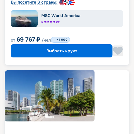
Вы посетите 3 страны:
MSC World America
КОМФОРТ
69 767
₽
от
/чел
+1 000
Выбрать круиз