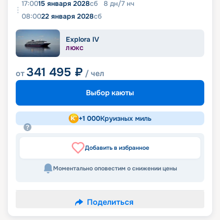
17:00
15 января 2028
сб
8
дн
/
7
нч
08:00
22 января 2028
сб
Explora IV
ЛЮКС
341 495
₽
от
/ чел
Выбор каюты
+
1 000
Круизных миль
Добавить в избранное
Моментально оповестим о снижении цены
Поделиться