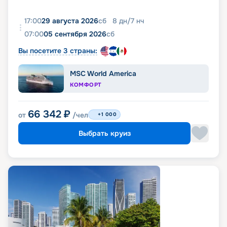
17:00
29 августа 2026
сб
8
дн
/
7
нч
07:00
05 сентября 2026
сб
Вы посетите 3 страны:
MSC World America
КОМФОРТ
66 342
₽
от
/чел
+1 000
Выбрать круиз