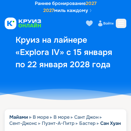
Раннее бронирование
2027
2027
миль каждому
Описание
Выбор кают
Маршрут и экск
Войти
Круиз на лайнере
«Explora IV» с 15 января
по 22 января 2028 года
Майами
В море
В море
Сант Джон
Сент-Джонс
Пуэнт-А-Питр
Бастер
Сан Хуан