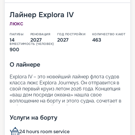
Лайнер
Explora IV
ЛЮКС
ПАЛУБЫ
РЕНОВАЦИЯ
ГОД ПОСТРОЙКИ
КОЛИЧЕСТВО КАЮТ
14
2027
2027
463
ВМЕСТИМОСТЬ (ЧЕЛОВЕК)
900
О
лайнере
Explora IV – это новейший лайнер флота судов
класса люкс Explora Journeys. Он отправится в
свой первый круиз летом 2026 года. Концепция
«ваш дом посреди океана» нашла свое
воплощение на борту и этого судна, сочетает в
себе продуманный дизайн и легкую атмосферу
изысканной элегантности. Просторные открытые
Услуги на борту
палубы и множество зон для отдыха позволят
гостям лайнера расслабиться и насладиться
видом на океан.
24 hours room service