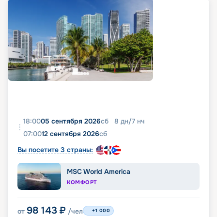
18:00
05 сентября 2026
сб
8
дн
/
7
нч
07:00
12 сентября 2026
сб
Вы посетите 3 страны:
MSC World America
КОМФОРТ
98 143
₽
от
/чел
+1 000