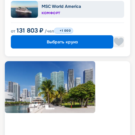
MSC World America
КОМФОРТ
131 803
₽
от
/чел
+1 000
Выбрать круиз