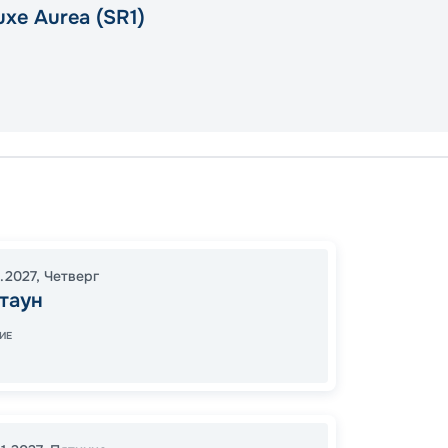
xe Aurea (SR1)
Бридж
Пуэнт-
19:00
1
1.2027
,
Четверг
таун
09:00
ИЕ
84
от