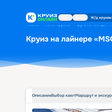
Описание
Выбор кают
Маршрут и экску
Река
Море
Ж/д круизы
Главная
•
Поиск круизов
•
Круиз на лайнере «MS
Круиз на лайнере «MSC
Описание
Выбор кают
Маршрут и экску