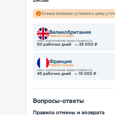
комплекса. В семейных отзывах отмечает
Это игровые площадки, детский аквапар
Точные визовые условия и цены уто
клубы. С детьми работают профессиона
спортивные турниры, групповые игры и д
На сайте нашего сервиса бронирования
онлайн, без посещения офиса. Мы собр
Великобритания
расписание и маршруты круизов на 2026 -
ТРЕБУЕТСЯ ВИЗА
теплохода, планы палуб, описание кают,
СРОК ВЫПОЛНЕНИЯ ВИЗЫ
СТОИМОСТЬ
50
рабочих дней
35 000
₽
туристов. Вас ждет яркое и увлекательн
от
Франция
ТРЕБУЕТСЯ ВИЗА
СРОК ВЫПОЛНЕНИЯ ВИЗЫ
СТОИМОСТЬ
45
рабочих дней
15 000
₽
от
Вопросы-ответы
Правила отмены и возврата