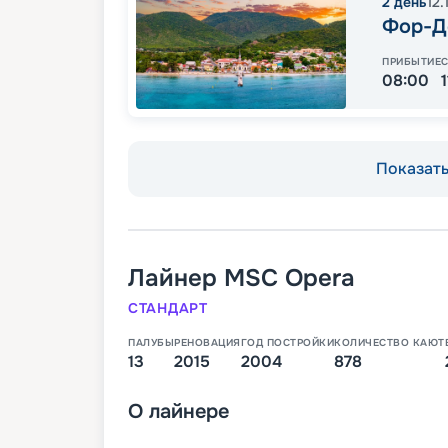
2
день
12.
Фор-Д
ПРИБЫТИЕ
08:00
Показать 
Лайнер
MSC Opera
СТАНДАРТ
ПАЛУБЫ
РЕНОВАЦИЯ
ГОД ПОСТРОЙКИ
КОЛИЧЕСТВО КАЮТ
13
2015
2004
878
О
лайнере