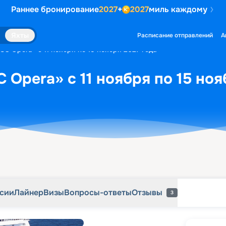
Раннее бронирование
2027
+
2027
миль каждому
рсии
Лайнер
Визы
Вопросы-ответы
Отзывы
3
Яхты
Расписание отправлений
А
C Opera» с 11 ноября по 15 ноября 2027 года
 Opera» с 11 ноября по 15 ноя
рсии
Лайнер
Визы
Вопросы-ответы
Отзывы
3