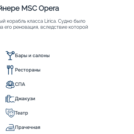
айнере MSC Opera
 корабль класса Lirica. Судно было
ена его реновация, вследствие которой
вместительность: с 2 150 до 2 579.
охожим на роскошный плавучий 5-
Бары и салоны
х;
Рестораны
СПА
Джакузи
кают, рассчитанных на 2150 человек.
Театр
ной оперы, и роскошные интерьеры в стиле
творенному названию. Отделка в светлых
рева и мрамора, обилие зеркал и
Прачечная
оздают изысканно элегантный интерьер.