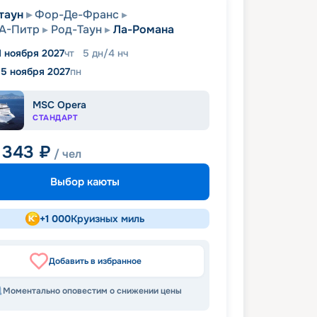
таун
Фор-Де-Франс
А-Питр
Род-Таун
Ла-Романа
1 ноября 2027
чт
5
дн
/
4
нч
15 ноября 2027
пн
MSC Opera
СТАНДАРТ
 343
₽
/ чел
Выбор каюты
+
1 000
Круизных миль
Добавить в избранное
Моментально оповестим о снижении цены