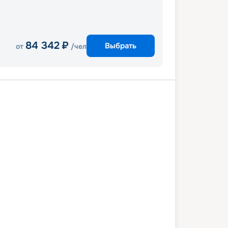
84 342
₽
Выбрать
от
/чел
таун
Фор-Де-Франс
А-Питр
Род-Таун
Ла-Романа
1 ноября 2027
чт
5
дн
/
4
нч
15 ноября 2027
пн
MSC Opera
СТАНДАРТ
 343
₽
/ чел