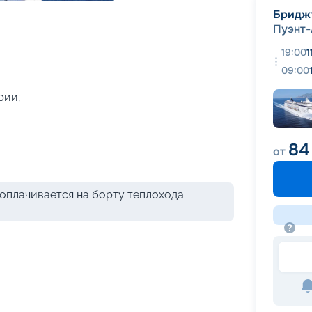
+
49
фотографий
Бридж
Пуэнт-
19:00
1
09:00
рии;
84
от
оплачивается на борту теплохода