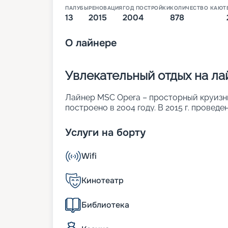
ПАЛУБЫ
РЕНОВАЦИЯ
ГОД ПОСТРОЙКИ
КОЛИЧЕСТВО КАЮТ
13
2015
2004
878
О
лайнере
Увлекательный отдых на л
Лайнер MSC Opera – просторный круизный
построено в 2004 году. В 2015 г. провед
была увеличена длина. Также повысилась 
Продуманные дизайны сделали лайнер п
Услуги на борту
звездочный отель. Основные параметры:
• ширина – 29 м;
Wifi
• длина – 275 м;
• число палуб – 13, из них 9 пассажирски
• водоизмещение – около 65 тыс. т;
Кинотеатр
• осадка – 6,6 м;
• скорость – 20,3 узла.
Библиотека
К услугам пассажиров