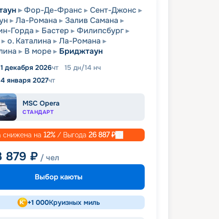
таун
Фор-Де-Франс
Сент-Джонс
ун
Ла-Романа
Залив Самана
ин-Горда
Бастер
Филипсбург
о. Каталина
Ла-Романа
алина
В море
Бриджтаун
1 декабря 2026
чт
15
дн
/
14
нч
14 января 2027
чт
MSC Opera
СТАНДАРТ
 снижена на
12
%
/ Выгода
26 887
₽
3 879
₽
/ чел
Выбор каюты
+
1 000
Круизных миль