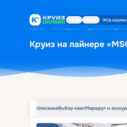
Описание
Выбор кают
Маршрут и экску
Река
Море
Ж/д круизы
Главная
•
Поиск круизов
•
Круиз на лайнере «M
Круиз на лайнере «MSC
Описание
Выбор кают
Маршрут и экску