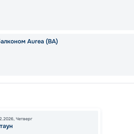
балконом Aurea (BA)
Бридж
Род-Та
Вердж
12.2026
,
Четверг
В море
таун
о. Кат