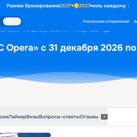
Раннее бронирование
2027
+
2027
миль каждому
рсии
Лайнер
Визы
Вопросы-ответы
Отзывы
3
Яхты
Расписание отправлений
А
SC Opera» с 31 декабря 2026 по 14 января 2027 года
 Opera» с 31 декабря 2026 по
рсии
Лайнер
Визы
Вопросы-ответы
Отзывы
3