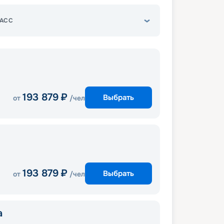
АСС
193 879
₽
Выбрать
от
/чел
193 879
₽
Выбрать
от
/чел
a