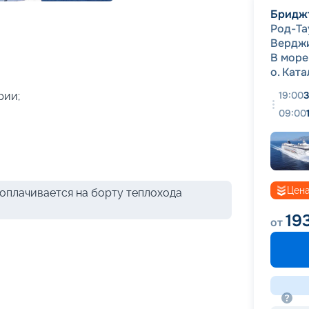
+
49
фотографий
Бридж
Род-Та
Вердж
В море
о. Кат
19:00
3
рии;
09:00
Цена
оплачивается на борту теплохода
19
от