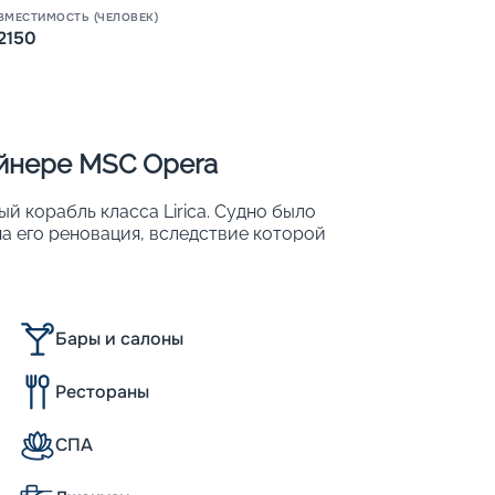
ВМЕСТИМОСТЬ (ЧЕЛОВЕК)
2150
Пишит
айнере MSC Opera
 корабль класса Lirica. Судно было
ена его реновация, вследствие которой
вместительность: с 2 150 до 2 579.
охожим на роскошный плавучий 5-
Бары и салоны
х;
Рестораны
СПА