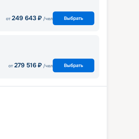
249 643
₽
Выбрать
от
/чел
279 516
₽
Выбрать
от
/чел
таун
Фор-Де-Франс
Сент-Джонс
ун
Ла-Романа
Залив Самана
ин-Горда
Бастер
Филипсбург
о. Каталина
Ла-Романа
алина
В море
Бриджтаун