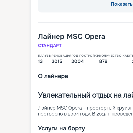
Показать 
Лайнер
MSC Opera
СТАНДАРТ
ПАЛУБЫ
РЕНОВАЦИЯ
ГОД ПОСТРОЙКИ
КОЛИЧЕСТВО КАЮТ
13
2015
2004
878
О
лайнере
Увлекательный отдых на л
Лайнер MSC Opera – просторный круизный
построено в 2004 году. В 2015 г. провед
была увеличена длина. Также повысилась 
Продуманные дизайны сделали лайнер п
Услуги на борту
звездочный отель. Основные параметры: