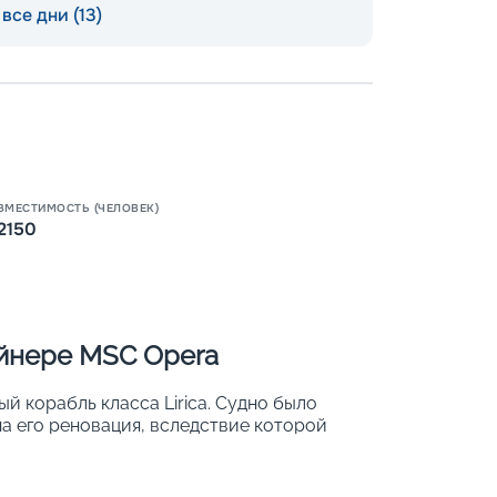
все дни (13)
ВМЕСТИМОСТЬ (ЧЕЛОВЕК)
2150
Пишит
айнере MSC Opera
 корабль класса Lirica. Судно было
ена его реновация, вследствие которой
вместительность: с 2 150 до 2 579.
охожим на роскошный плавучий 5-