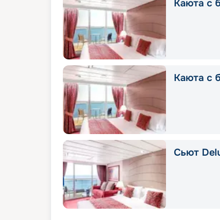
Каюта с б
Каюта с 
Сьют Delu