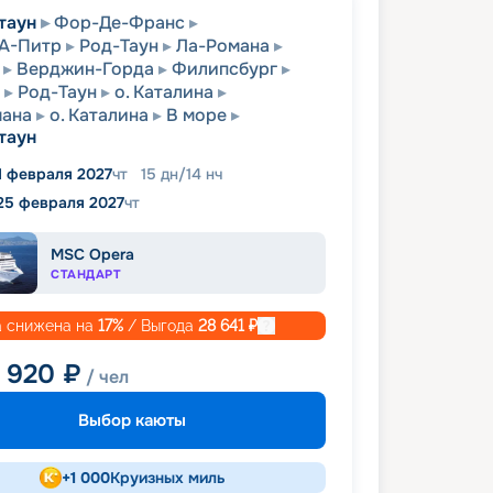
таун
Фор-Де-Франс
А-Питр
Род-Таун
Ла-Романа
Верджин-Горда
Филипсбург
Род-Таун
о. Каталина
мана
о. Каталина
В море
таун
1 февраля 2027
чт
15
дн
/
14
нч
25 февраля 2027
чт
MSC Opera
СТАНДАРТ
 снижена на
17
%
/ Выгода
28 641
₽
1 920
₽
/ чел
Выбор каюты
+
1 000
Круизных миль