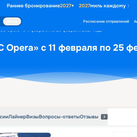
Раннее бронирование
2027
+
2027
миль каждому
рсии
Лайнер
Визы
Вопросы-ответы
Отзывы
3
Яхты
Расписание отправлений
А
SC Opera» с 11 февраля по 25 февраля 2027 года
 Opera» с 11 февраля по 25 ф
рсии
Лайнер
Визы
Вопросы-ответы
Отзывы
3