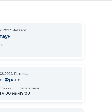
Бридж
Пуэнт-
В море
02.2027
,
Четверг
Бастер
таун
Ла-Ро
Бридж
ИЕ
19:00
1
09:00
02.2027
,
Пятница
е-Франс
Цена
СТОЯНКА
ОТПРАВЛЕНИЕ
11 ч 00 мин
19:00
14
от