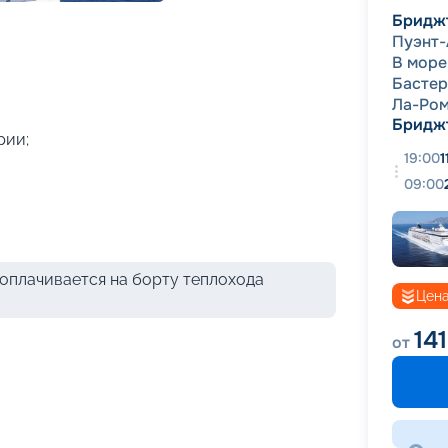
+
47
фотографий
Бридж
Пуэнт-
В море
Бастер
Ла-Ро
Бридж
рии;
19:00
1
09:00
оплачивается на борту теплохода
Цена
14
от