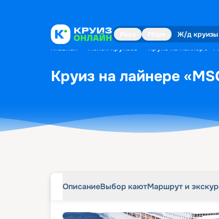
Описание
Выбор кают
Маршрут и экску
Река
Море
Ж/д круизы
Главная
•
Поиск круизов
•
Круиз на лайнере «M
Круиз на лайнере «MSC
Описание
Выбор кают
Маршрут и экску