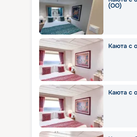
(OO)
Каюта с о
Каюта с о