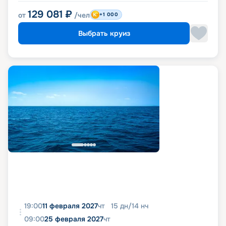
129 081
₽
от
/чел
+1 000
Выбрать круиз
19:00
11 февраля 2027
чт
15
дн
/
14
нч
09:00
25 февраля 2027
чт