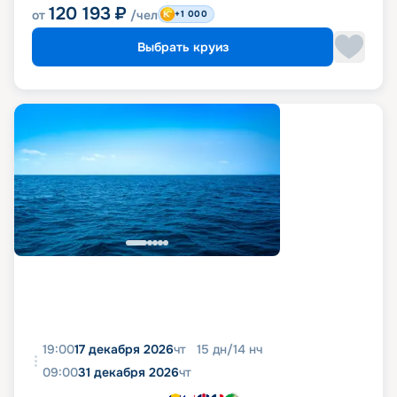
120 193
₽
от
/чел
+1 000
Выбрать круиз
19:00
17 декабря 2026
чт
15
дн
/
14
нч
09:00
31 декабря 2026
чт