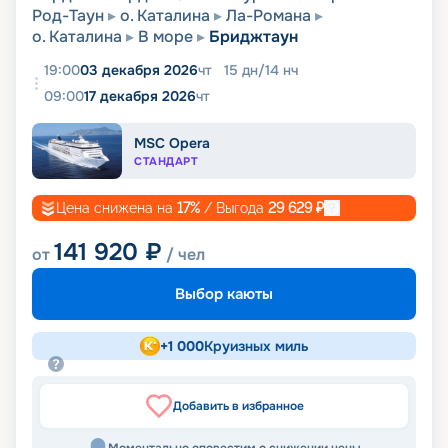
Род-Таун
о. Каталина
Ла-Романа
о. Каталина
В море
Бриджтаун
19:00
03 декабря 2026
чт
15
дн
/
14
нч
09:00
17 декабря 2026
чт
MSC Opera
СТАНДАРТ
Цена снижена на
17
%
/ Выгода
29 629
₽
141 920
₽
от
/ чел
Выбор каюты
+
1 000
Круизных миль
Добавить в избранное