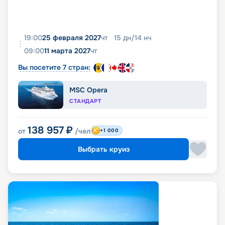
19:00
25 февраля 2027
чт
15
дн
/
14
нч
09:00
11 марта 2027
чт
Вы посетите 7 стран:
MSC Opera
СТАНДАРТ
138 957
₽
от
/чел
+1 000
Выбрать круиз