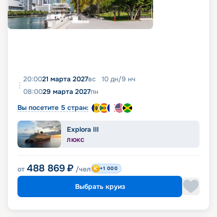
20:00
21 марта 2027
вс
10
дн
/
9
нч
08:00
29 марта 2027
пн
Вы посетите 5 стран:
Explora III
ЛЮКС
488 869
₽
от
/чел
+1 000
Выбрать круиз