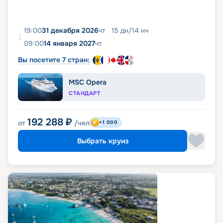
19:00
31 декабря 2026
чт
15
дн
/
14
нч
09:00
14 января 2027
чт
Вы посетите 7 стран:
MSC Opera
СТАНДАРТ
192 288
₽
от
/чел
+1 000
Выбрать круиз