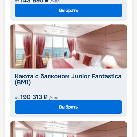
143 895
₽
от
/чел
Выбрать
Каюта с балконом Junior Fantastica
(BM1)
190 313
₽
от
/чел
Выбрать