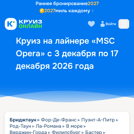
Раннее бронирование
2027
2027
миль каждому
Описание
Выбор кают
Маршрут и экск
Войти
Круиз на лайнере «MSC
Opera» с 3 декабря по 17
декабря 2026 года
Бриджтаун
Фор-Де-Франс
Пуэнт-А-Питр
Род-Таун
Ла-Романа
В море
Верджин-Горда
Филипсбург
Бастер