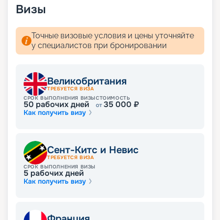
можно забронировать путевку онлайн, без
Визы
посещения офиса. Мы собрали всю
необходимую информацию: расписание и
маршруты круизов на 2026 - 2027 г.,
Точные визовые условия и цены уточняйте
характеристики и схему теплохода, планы палуб,
у специалистов при бронировании
описание кают, фото интерьеров, цены на
путевки, обзоры туристов. Вас ждет яркое и
увлекательное путешествие!
Великобритания
ТРЕБУЕТСЯ ВИЗА
СРОК ВЫПОЛНЕНИЯ ВИЗЫ
СТОИМОСТЬ
50
рабочих дней
35 000
₽
от
Как получить визу
Сент-Китс и Невис
ТРЕБУЕТСЯ ВИЗА
СРОК ВЫПОЛНЕНИЯ ВИЗЫ
5
рабочих дней
Как получить визу
Франция