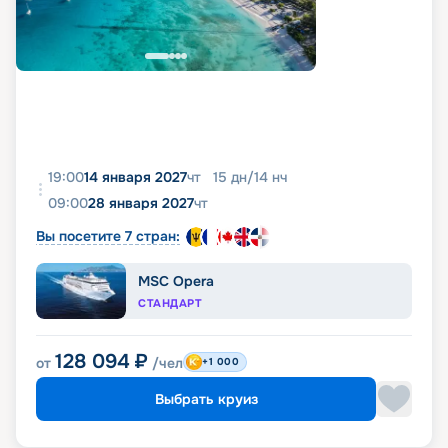
19:00
14 января 2027
чт
15
дн
/
14
нч
09:00
28 января 2027
чт
Вы посетите 7 стран:
MSC Opera
СТАНДАРТ
128 094
₽
от
/чел
+1 000
Выбрать круиз